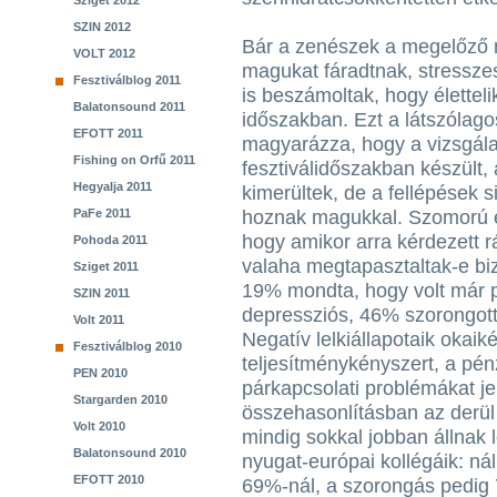
Sziget 2012
SZIN 2012
Bár a zenészek a megelőző 
VOLT 2012
magukat fáradtnak, stresszes
Fesztiválblog 2011
is beszámoltak, hogy élettel
Balatonsound 2011
időszakban. Ezt a látszólago
EFOTT 2011
magyarázza, hogy a vizsgála
Fishing on Orfű 2011
fesztiválidőszakban készült
Hegyalja 2011
kimerültek, de a fellépések s
PaFe 2011
hoznak magukkal. Szomorú er
hogy amikor arra kérdezett r
Pohoda 2011
valaha megtapasztaltak-e biz
Sziget 2011
19% mondta, hogy volt már 
SZIN 2011
depressziós, 46% szorongott 
Volt 2011
Negatív lelkiállapotaik okaik
Fesztiválblog 2010
teljesítménykényszert, a pén
PEN 2010
párkapcsolati problémákat je
Stargarden 2010
összehasonlításban az derü
Volt 2010
mindig sokkal jobban állnak 
Balatonsound 2010
nyugat-európai kollégáik: ná
EFOTT 2010
69%-nál, a szorongás pedig 