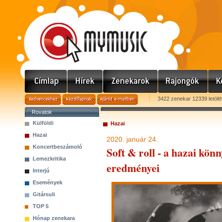
3422 zenekar 12339 letölt
Rovatok
Külföldi
Hazai
Hazai
2020. január 24.
Koncertbeszámoló
Soft & roll - a hazai kö
Lemezkritika
eredményei
Interjú
Események
Gitársuli
TOP 5
Hónap zenekara