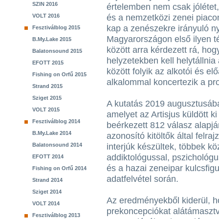
SZIN 2016
értelemben nem csak jólétet, 
VOLT 2016
és a nemzetközi zenei piacon
kap a zenészekre irányuló n
Fesztiválblog 2015
Magyarországon első ilyen t
B.My.Lake 2015
között arra kérdezett rá, hog
Balatonsound 2015
helyzetekben kell helytállni
EFOTT 2015
között folyik az alkotói és el
Fishing on Orfű 2015
alkalommal koncertezik a pr
Strand 2015
Sziget 2015
A kutatás 2019 augusztusába
VOLT 2015
amelyet az Artisjus küldött k
Fesztiválblog 2014
beérkezett 812 válasz alap
B.My.Lake 2014
azonosító kitöltők által felra
Balatonsound 2014
interjúk készültek, többek kö
addiktológussal, pszichológus
EFOTT 2014
és a hazai zeneipar kulcsfigu
Fishing on Orfű 2014
adatfelvétel során.
Strand 2014
Sziget 2014
Az eredményekből kiderül, ho
VOLT 2014
prekoncepciókat alátámaszt
Fesztiválblog 2013