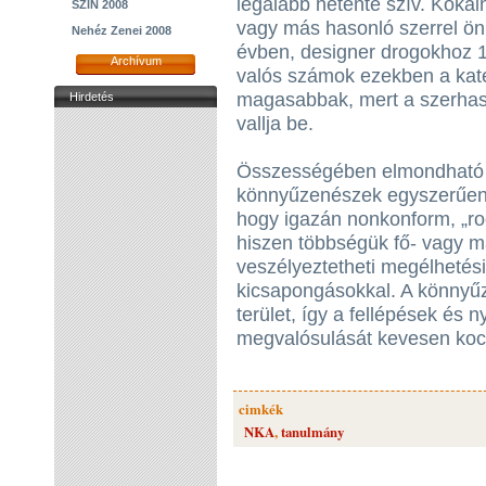
legalább hetente szív. Kokai
SZIN 2008
vagy más hasonló szerrel önb
Nehéz Zenei 2008
évben, designer drogokhoz 1,
Archívum
valós számok ezekben a kat
magasabbak, mert a szerhas
Hirdetés
vallja be.
Összességében elmondható 
könnyűzenészek egyszerűe
hogy igazán nonkonform, „roc
hiszen többségük fő- vagy m
veszélyeztetheti megélhetési 
kicsapongásokkal. A könnyűz
terület, így a fellépések és 
megvalósulását kevesen kock
cimkék
NKA
,
tanulmány