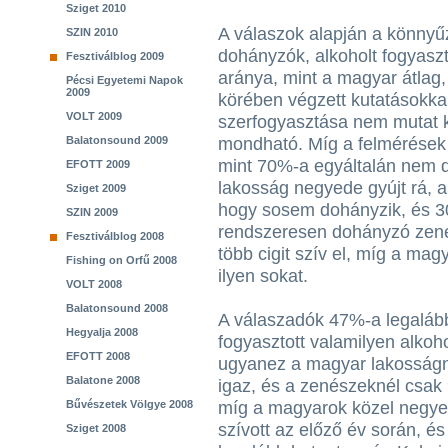
Sziget 2010
A válaszok alapján a könny
SZIN 2010
dohányzók, alkoholt fogyaszt
Fesztiválblog 2009
aránya, mint a magyar átlag,
Pécsi Egyetemi Napok
2009
körében végzett kutatásokk
VOLT 2009
szerfogyasztása nem mutat k
Balatonsound 2009
mondható. Míg a felmérések
mint 70%-a egyáltalán nem d
EFOTT 2009
lakosság negyede gyújt rá, 
Sziget 2009
hogy sosem dohányzik, és 3
SZIN 2009
rendszeresen dohányzó zen
Fesztiválblog 2008
több cigit szív el, míg a ma
Fishing on Orfű 2008
ilyen sokat.
VOLT 2008
Balatonsound 2008
A válaszadók 47%-a legaláb
Hegyalja 2008
fogyasztott valamilyen alkoho
EFOTT 2008
ugyanez a magyar lakosságn
Balatone 2008
igaz, és a zenészeknél csak 
Bűvészetek Völgye 2008
míg a magyarok közel negye
szívott az előző év során, é
Sziget 2008