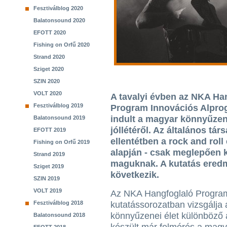
Fesztiválblog 2020
Balatonsound 2020
EFOTT 2020
Fishing on Orfű 2020
Strand 2020
Sziget 2020
SZIN 2020
VOLT 2020
A tavalyi évben az NKA H
Fesztiválblog 2019
Program Innovációs Alpro
indult a magyar könnyűzenés
Balatonsound 2019
jóllétéről. Az általános tár
EFOTT 2019
ellentétben a rock and roll
Fishing on Orfű 2019
alapján - csak meglepően
Strand 2019
maguknak. A kutatás eredm
Sziget 2019
következik.
SZIN 2019
VOLT 2019
Az NKA Hangfoglaló Program
Fesztiválblog 2018
kutatássorozatban vizsgálja 
könnyűzenei élet különböző 
Balatonsound 2018