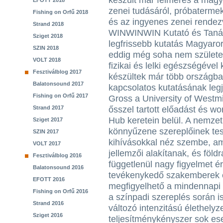
készült már felmérés a mag
EFOTT 2018
zenei tudásáról, próbatermek
Fishing on Orfű 2018
és az ingyenes zenei rendezv
Strand 2018
WINWINWIN Kutató és Tanácsa
Sziget 2018
legfrissebb kutatás Magyaro
SZIN 2018
eddig még soha nem születet
VOLT 2018
fizikai és lelki egészségéve
Fesztiválblog 2017
készültek már több országba
Balatonsound 2017
kapcsolatos kutatásának legj
Fishing on Orfű 2017
Gross a University of Westm
Strand 2017
ősszel tartott előadást és 
Hub keretein belül. A nemze
Sziget 2017
könnyűzene szereplőinek test
SZIN 2017
kihívásokkal néz szembe, am
VOLT 2017
jellemzői alakítanak, és földr
Fesztiválblog 2016
függetlenül nagy figyelmet 
Balatonsound 2016
tevékenykedő szakemberek é
EFOTT 2016
megfigyelhető a mindennapi
Fishing on Orfű 2016
a színpadi szereplés során i
Strand 2016
változó intenzitású élethely
Sziget 2016
teljesítménykényszer sok ese