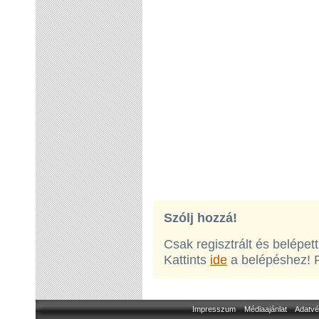
Szólj hozzá!
Csak regisztrált és belépet
Kattints
ide
a belépéshez! 
Impresszum
Médiaajánlat
Adatvé