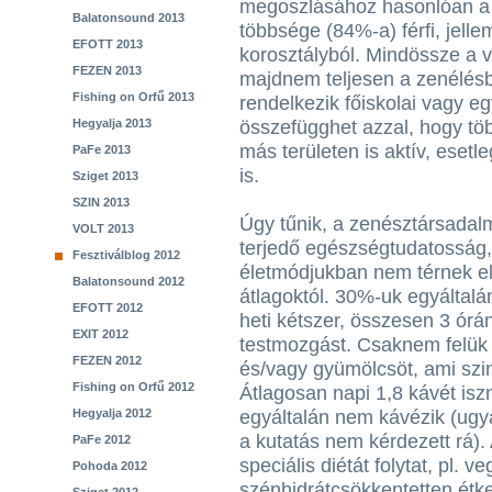
megoszlásához hasonlóan a k
Balatonsound 2013
többsége (84%-a) férfi, jelle
EFOTT 2013
korosztályból. Mindössze a 
FEZEN 2013
majdnem teljesen a zenélés
Fishing on Orfű 2013
rendelkezik főiskolai vagy e
Hegyalja 2013
összefügghet azzal, hogy tö
más területen is aktív, esetl
PaFe 2013
is.
Sziget 2013
SZIN 2013
Úgy tűnik, a zenésztársadalm
VOLT 2013
terjedő egészségtudatosság,
Fesztiválblog 2012
életmódjukban nem térnek el
Balatonsound 2012
átlagoktól. 30%-uk egyáltalá
EFOTT 2012
heti kétszer, összesen 3 órá
EXIT 2012
testmozgást. Csaknem felük 
FEZEN 2012
és/vagy gyümölcsöt, ami szi
Fishing on Orfű 2012
Átlagosan napi 1,8 kávét is
Hegyalja 2012
egyáltalán nem kávézik (ugy
a kutatás nem kérdezett rá)
PaFe 2012
speciális diétát folytat, pl. v
Pohoda 2012
szénhidrátcsökkentetten étke