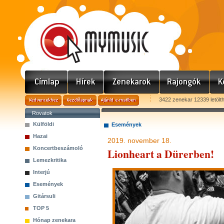
3422 zenekar 12339 letölt
Rovatok
Külföldi
Események
Hazai
2019. november 18.
Koncertbeszámoló
Lionheart a Dürerben!
Lemezkritika
Interjú
Események
Gitársuli
TOP 5
Hónap zenekara