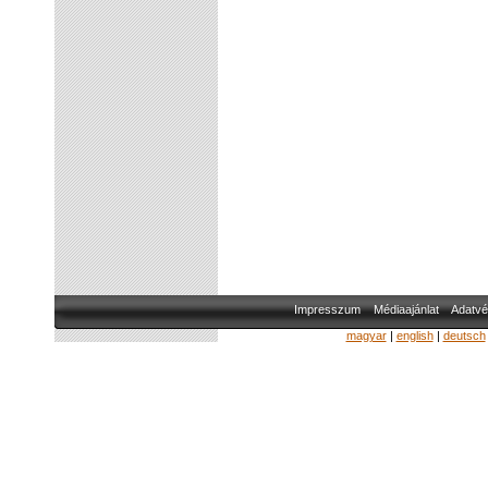
Impresszum
Médiaajánlat
Adatvé
magyar
|
english
|
deutsch