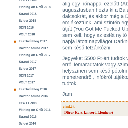
EFOTT 2018
alig egy hónappal ezelőtt (A
Fishing on Orfű 2018
augusztusban hozta ki a Bal
Strand 2018
dalcsokrát, és akkor még a 
Sziget 2018
emlékeztünk, ami szintén eg
SZIN 2018
útját (You Got Me Fucked Up
sem kell, hogy az estét nyitó
VOLT 2018
napja látott napvilágot Dar
Fesztiválblog 2017
sem késő felzárkózni.
Balatonsound 2017
Fishing on Orfű 2017
Jegyeket 5500 Ft-ért tudtok 
Strand 2017
erről lemaradtatok vagy szi
Sziget 2017
helyszínen sem késő pótolni
SZIN 2017
menetrendről, infókról tájék
VOLT 2017
tudtok.
Fesztiválblog 2016
Jam
Balatonsound 2016
EFOTT 2016
cimkék
Fishing on Orfű 2016
Dürer Kert
,
koncert
,
Lionheart
Strand 2016
Sziget 2016