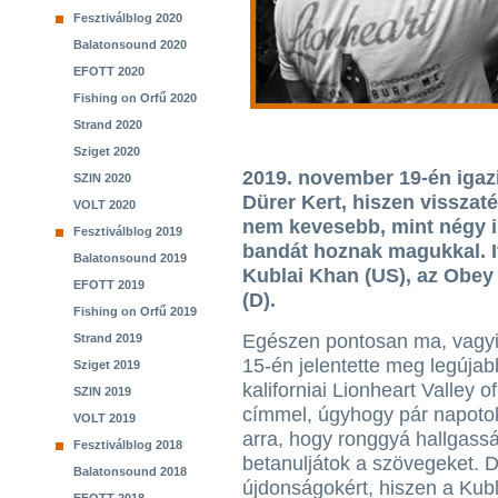
Fesztiválblog 2020
Balatonsound 2020
EFOTT 2020
Fishing on Orfű 2020
Strand 2020
Sziget 2020
2019. november 19-én igazi
SZIN 2020
Dürer Kert, hiszen visszaté
VOLT 2020
nem kevesebb, mint négy il
Fesztiválblog 2019
bandát hoznak magukkal. It
Balatonsound 2019
Kublai Khan (US), az Obey
EFOTT 2019
(D).
Fishing on Orfű 2019
Egészen pontosan ma, vagy
Strand 2019
15-én jelentette meg legújab
Sziget 2019
kaliforniai Lionheart Valley o
SZIN 2019
címmel, úgyhogy pár napot
VOLT 2019
arra, hogy ronggyá hallgass
Fesztiválblog 2018
betanuljátok a szövegeket. 
Balatonsound 2018
újdonságokért, hiszen a Kubl