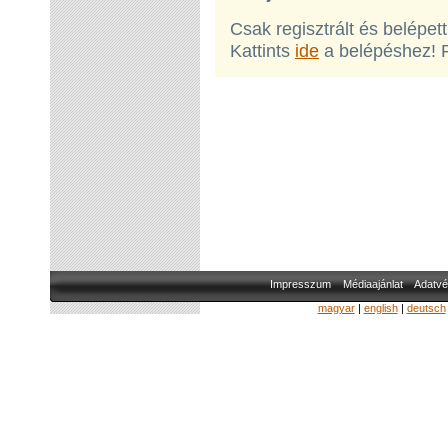
Csak regisztrált és belépet
Kattints
ide
a belépéshez! 
Impresszum
Médiaajánlat
Adatvé
magyar
|
english
|
deutsch