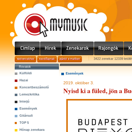
3422 zenekar 12339 letölt
Rovatok
Külföldi
Események
Hazai
2019. október 3.
Koncertbeszámoló
Nyisd ki a füled, jön a B
Lemezkritika
Interjú
Események
Gitársuli
TOP 5
Hónap zenekara