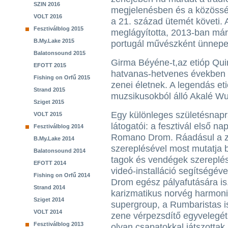
SZIN 2016
megjelenésben és a közössé
VOLT 2016
a 21. század ütemét követi. A
Fesztiválblog 2015
meglágyította, 2013-ban már
B.My.Lake 2015
portugál művészként ünnepel
Balatonsound 2015
Girma Béyéne-t,az etióp Quin
EFOTT 2015
hatvanas-hetvenes években ig
Fishing on Orfű 2015
zenei életnek. A legendás eti
Strand 2015
muzsikusokból álló Akalé Wu
Sziget 2015
Egy különleges születésnapr
VOLT 2015
látogatói: a fesztivál első na
Fesztiválblog 2014
Romano Drom. Ráadásul a z
B.My.Lake 2014
szereplésével most mutatja b
Balatonsound 2014
tagok és vendégek szereplés
EFOTT 2014
videó-installáció segítségév
Fishing on Orfű 2014
Drom egész pályafutására is.
Strand 2014
karizmatikus norvég harmoniká
Sziget 2014
supergroup, a Rumbaristas is
VOLT 2014
zene vérpezsdítő egyvelegét 
Fesztiválblog 2013
olyan csapatokkal játszotta