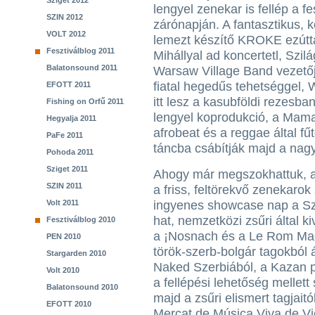
Sziget 2012
lengyel zenekar is fellép a fe
SZIN 2012
zárónapján. A fantasztikus, 
VOLT 2012
lemezt készítő KROKE ezútta
Fesztiválblog 2011
Mihállyal ad koncertetl, Szil
Balatonsound 2011
Warsaw Village Band vezetőj
fiatal hegedűs tehetséggel,
EFOTT 2011
itt lesz a kasubföldi rezesba
Fishing on Orfű 2011
lengyel koprodukció, a Mam
Hegyalja 2011
afrobeat és a reggae által fű
PaFe 2011
táncba csábítják majd a nag
Pohoda 2011
Sziget 2011
Ahogy már megszokhattuk, a
SZIN 2011
a friss, feltörekvő zenekaro
Volt 2011
ingyenes showcase nap a Szi
hat, nemzetközi zsűri által ki
Fesztiválblog 2010
a ¡Nosnach és a Le Rom Magy
PEN 2010
török-szerb-bolgár tagokból
Stargarden 2010
Naked Szerbiából, a Kazan p
Volt 2010
a fellépési lehetőség mellet
Balatonsound 2010
majd a zsűri elismert tagjaitól
EFOTT 2010
Mercat de Música Viva de Vi