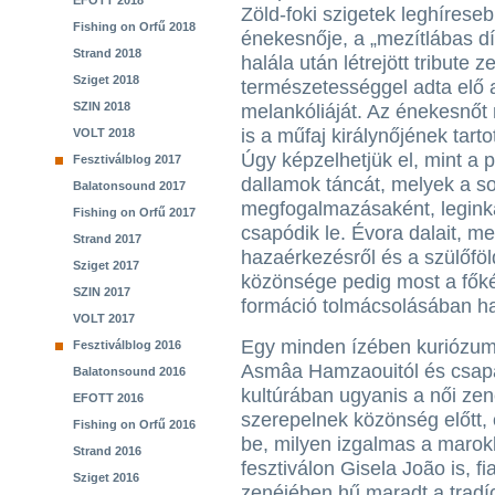
EFOTT 2018
Zöld-foki szigetek leghírese
Fishing on Orfű 2018
énekesnője, a „mezítlábas dív
Strand 2018
halála után létrejött tribut
Sziget 2018
természetességgel adta elő a
SZIN 2018
melankóliáját. Az énekesnő
is a műfaj királynőjének tart
VOLT 2018
Úgy képzelhetjük el, mint a 
Fesztiválblog 2017
dallamok táncát, melyek a 
Balatonsound 2017
megfogalmazásaként, leginká
Fishing on Orfű 2017
csapódik le. Évora dalait, m
Strand 2017
hazaérkezésről és a szülőföl
Sziget 2017
közönsége pedig most a főké
SZIN 2017
formáció tolmácsolásában hal
VOLT 2017
Egy minden ízében kuriózum
Fesztiválblog 2016
Asmâa Hamzaouitól és csapa
Balatonsound 2016
kultúrában ugyanis a női 
EFOTT 2016
szerepelnek közönség előtt, 
Fishing on Orfű 2016
be, milyen izgalmas a marokkó
Strand 2016
fesztiválon Gisela João is, f
Sziget 2016
zenéjében hű maradt a tradí