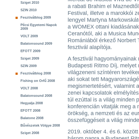
Sziget 2010
a rabati Brahim el Maznedtől,
SZIN 2010
Festival, illetve a marokkói 
Fesztiválblog 2009
lengyel Martyna Markowskától
Pécsi Egyetemi Napok
a WOMEX ottani kiadásának f
2009
Ceranótól, aki a Musica Mund
VOLT 2009
Romániából érkező Norbert T
Balatonsound 2009
fesztivál alapítója.
EFOTT 2009
A fesztivál hagyományainak m
Sziget 2009
Budapesti Ritmo Díj, melyet 
SZIN 2009
világzeneni színtéren tevék
Fesztiválblog 2008
aki sokat tett Magyarországé
Fishing on Orfű 2008
megismertetésért, valamint a 
VOLT 2008
zenei kapcsolatok elmélyítés
Balatonsound 2008
túl ezúttal is a világ minden
Hegyalja 2008
konferencián vitatják meg a n
EFOTT 2008
örökség, a nemzeti és az eu
Balatone 2008
összefüggéseit a világ minde
Bűvészetek Völgye 2008
2019. október 4. és 6. között 
Sziget 2008
három napra a Budapest Ritm