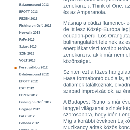
Balatonsound 2013
zenekara, a Think of One, az
és az Amparanoia.
EFOTT 2013
FEZEN 2013
Másnap a cádizi flamenco-leg
Fishing on Orfű 2013
de itt lesz Közép-Európa le
Hegyalja 2013
ecuadori-perui Los Orangutan
PaFe 2013
bulihangulatért felelnek az 
Sziget 2013
energiákat viszi tovább Bob
SZIN 2013
zenekara is, akik már nem el
közönséget.
VOLT 2013
Fesztiválblog 2012
Szintén ezt a tüzes hangulat
Balatonsound 2012
Hasa formabontó duója is, ah
EFOTT 2012
dallamok találkoznak, olvad
EXIT 2012
szabad improvizációk, az éne
FEZEN 2012
A Budapest Ritmo is már éve
Fishing on Orfű 2012
lengyel világzenei színtér kép
Hegyalja 2012
szorosabbra, hogy idén Leng
PaFe 2012
Míg a korábbi években Lajkó 
Pohoda 2012
Muzikancy adtak közös konc