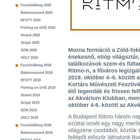
Fesztiválblog 2020
Balatonsound 2020
EFOTT 2020
Fishing on Orfű 2020
Strand 2020
Sziget 2020
Morna formáció a Zöld-foki
SZIN 2020
énekesnő, etióp világsztár
VOLT 2020
találkozások szem-és fülta
Fesztiválblog 2019
Ritmo-n, a főváros legizga
Balatonsound 2019
2019. október 4–6. között
EFOTT 2019
Kortárs Művészeti Fesztivá
Fishing on Orfű 2019
élő legendák és frissen fe
Strand 2019
az Akvárium Klubban, menny
Sziget 2019
október 4-6. között az Akv
SZIN 2019
A Budapest Ritmo három napj
VOLT 2019
ezúttal ismét egy nagy merít
Fesztiválblog 2018
világzene csodáiból, köztük
Balatonsound 2018
fellépőt először láthatunk B