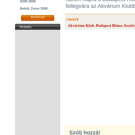
SZIN 2008
fellegvára az Akvárium Klub
Nehéz Zenei 2008
Archívum
cimkék
Akvárium Klub
,
Budapest Ritmo
,
fesztiv
Hirdetés
Szólj hozzá!