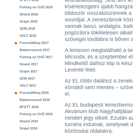
felszabadultság, „lesz ami l
EFOTT 2018
kísérletezgetni újabb hangz
Fishing on Orfű 2018
többször visszaköszönnek a 
Strand 2018
soundjai. A zeneszámok közö
Sziget 2018
vannak lassú, andalgós, bal
SZIN 2018
pogózásra tökéletesen alkal
VOLT 2018
szövegei továbbra is bőven 
Fesztiválblog 2017
A lemezen megtalálható a ta
Balatonsound 2017
Micsoda, és a szeptember ele
Fishing on Orfű 2017
Mindkettő dalhoz klip is kés
Strand 2017
Levente felel.
Sziget 2017
SZIN 2017
Az EL többi dalához a zenek
VOLT 2017
iróniától sem mentes – szövegv
Fesztiválblog 2016
el.
Balatonsound 2016
Az EL budapesti lemezbemuta
EFOTT 2016
Akvárium klub Nagyhalljában, 
Fishing on Orfű 2016
minden jegy elkelt. Ezután az
Strand 2016
turnéra indulnak, amelynek d
Sziget 2016
közösségi oldalakra.