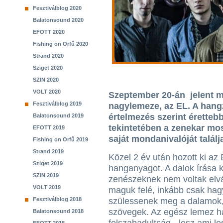
Fesztiválblog 2020
Balatonsound 2020
EFOTT 2020
Fishing on Orfű 2020
Strand 2020
Sziget 2020
SZIN 2020
VOLT 2020
Szeptember 20-án jelent m
Fesztiválblog 2019
nagylemeze, az EL. A han
értelmezés szerint érettebb
Balatonsound 2019
tekintetében a zenekar mo
EFOTT 2019
saját mondanivalóját talál
Fishing on Orfű 2019
Strand 2019
Közel 2 év után hozott ki az 
Sziget 2019
hanganyagot. A dalok írása 
SZIN 2019
zenészeknek nem voltak elv
VOLT 2019
maguk felé, inkább csak hag
Fesztiválblog 2018
szülessenek meg a dalamok,
szövegek. Az egész lemez ha
Balatonsound 2018