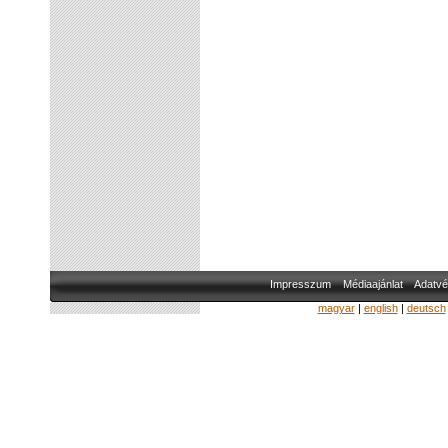
Impresszum
Médiaajánlat
Adatvé
magyar
|
english
|
deutsch