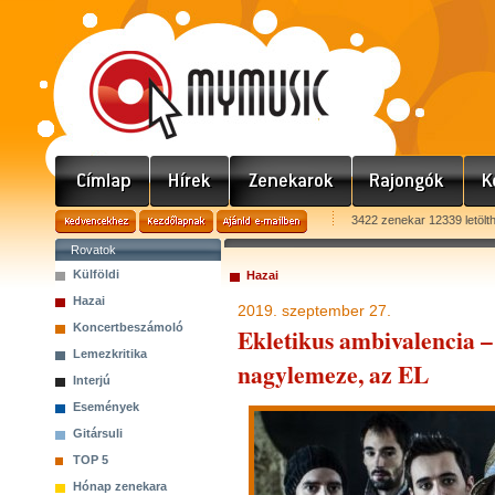
3422 zenekar 12339 letölt
Rovatok
Külföldi
Hazai
Hazai
2019. szeptember 27.
Koncertbeszámoló
Ekletikus ambivalencia –
Lemezkritika
nagylemeze, az EL
Interjú
Események
Gitársuli
TOP 5
Hónap zenekara