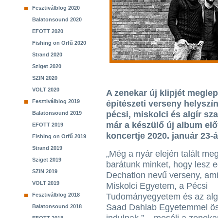
Fesztiválblog 2020
Balatonsound 2020
EFOTT 2020
Fishing on Orfű 2020
Strand 2020
Sziget 2020
SZIN 2020
VOLT 2020
A zenekar új klipjét megl
Fesztiválblog 2019
építészeti verseny helyszín
pécsi, miskolci és algír sz
Balatonsound 2019
már a készülő új album el
EFOTT 2019
koncertje 2020. január 23-
Fishing on Orfű 2019
Strand 2019
„Még a nyár elején talált me
Sziget 2019
barátunk minket, hogy lesz e
SZIN 2019
Dechatlon nevű verseny, am
VOLT 2019
Miskolci Egyetem, a Pécsi
Fesztiválblog 2018
Tudományegyetem és az algér
Saad Dahlab Egyetemmel ö
Balatonsound 2018