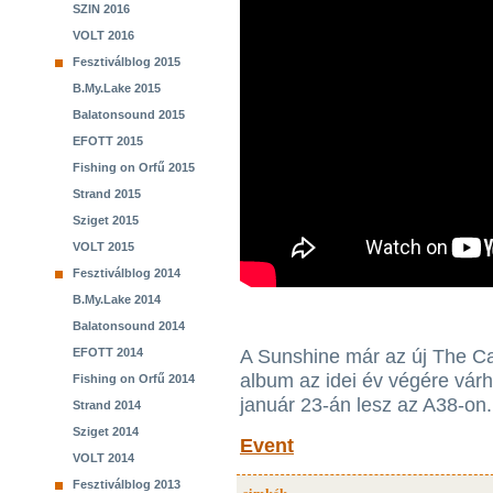
SZIN 2016
VOLT 2016
Fesztiválblog 2015
B.My.Lake 2015
Balatonsound 2015
EFOTT 2015
Fishing on Orfű 2015
Strand 2015
Sziget 2015
VOLT 2015
Fesztiválblog 2014
B.My.Lake 2014
Balatonsound 2014
EFOTT 2014
A Sunshine már az új The Car
album az idei év végére vár
Fishing on Orfű 2014
január 23-án lesz az A38-on.
Strand 2014
Sziget 2014
Event
VOLT 2014
Fesztiválblog 2013