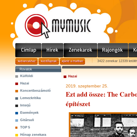
3422 zenekar 12339 letölt
Rovatok
Külföldi
Hazai
Hazai
2019. szeptember 25.
Koncertbeszámoló
Ezt add össze: The Carbo
Lemezkritika
építészet
Interjú
Események
Gitársuli
TOP 5
Hónap zenekara