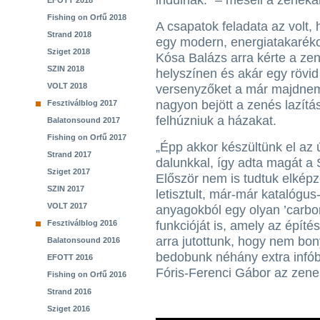
indulnak.” – meséli a zenekar 
EFOTT 2018
Fishing on Orfű 2018
A csapatok feladata az volt
Strand 2018
egy modern, energiatakarékos
Sziget 2018
Kósa Balázs arra kérte a ze
SZIN 2018
helyszínen és akár egy rövid 
VOLT 2018
versenyzőket a már majdne
nagyon bejött a zenés lazítás
Fesztiválblog 2017
felhúzniuk a házakat.
Balatonsound 2017
Fishing on Orfű 2017
„Épp akkor készültünk el az
Strand 2017
dalunkkal, így adta magát 
Sziget 2017
Először nem is tudtuk elképz
SZIN 2017
letisztult, már-már katalógus
VOLT 2017
anyagokból egy olyan ’carbon
Fesztiválblog 2016
funkcióját is, amely az építé
arra jutottunk, hogy nem bon
Balatonsound 2016
bedobunk néhány extra infób
EFOTT 2016
Fóris-Ferenci Gábor az zene
Fishing on Orfű 2016
Strand 2016
Sziget 2016