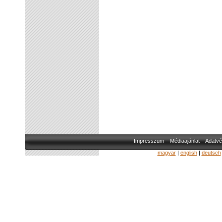
Impresszum
Médiaajánlat
Adatvé
magyar
|
english
|
deutsch