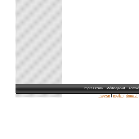
Impresszum
Médiaajánlat
Adatvé
magyar
|
english
|
deutsch