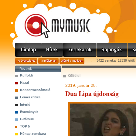
3422 zenekar 12339 letölt
Rovatok
Külföldi
Külföldi
Hazai
2019. január 28.
Koncertbeszámoló
Dua Lipa újdonság
Lemezkritika
Interjú
Események
Gitársuli
TOP 5
Hónap zenekara