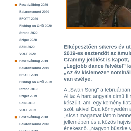
Fesztiválblog 2020
Balatonsound 2020
EFOTT 2020
Fishing on Orfű 2020
Strand 2020
Sziget 2020
Elképesztően sikeres év utá
SZIN 2020
2019-es esztendőt az ámula
VOLT 2020
Grammy jelölést is kapott,
Fesztiválblog 2019
„Legjobb dance felvétel” ka
Balatonsound 2019
„Az év kislemeze” nominál
EFOTT 2019
van esélye.
Fishing on Orfű 2019
A „Swan Song” a februárban
Strand 2019
Alita: A harc angyala című fi
Sziget 2019
készült, ami egy kemény fiata
SZIN 2019
szól, akivel Dua könnyedén 
VOLT 2019
„Kicsit magamat látom benne
Fesztiválblog 2018
jellemében és a közös hajvise
Balatonsound 2018
énekesnő. „Nagyon büszke v