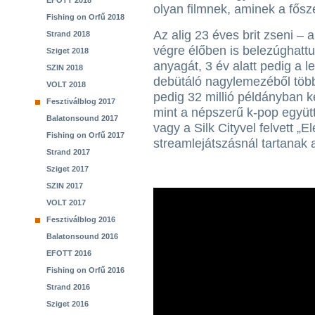
EFOTT 2018
olyan filmnek, aminek a fősz
Fishing on Orfű 2018
Az alig 23 éves brit zseni – a
Strand 2018
végre élőben is belezúghattu
Sziget 2018
anyagát, 3 év alatt pedig a l
SZIN 2018
debütáló nagylemezéből több m
VOLT 2018
pedig 32 millió példányban k
Fesztiválblog 2017
mint a népszerű k-pop együt
Balatonsound 2017
vagy a Silk Cityvel felvett „El
Fishing on Orfű 2017
streamlejátszásnál tartanak a
Strand 2017
Sziget 2017
SZIN 2017
VOLT 2017
Fesztiválblog 2016
Balatonsound 2016
EFOTT 2016
Fishing on Orfű 2016
Strand 2016
Sziget 2016