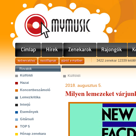
3422 zenekar 12339 letölt
Rovatok
Külföldi
Külföldi
Hazai
2018. augusztus 5.
Koncertbeszámoló
Milyen lemezeket várjunk
Lemezkritika
Interjú
Események
Gitársuli
TOP 5
Hónap zenekara