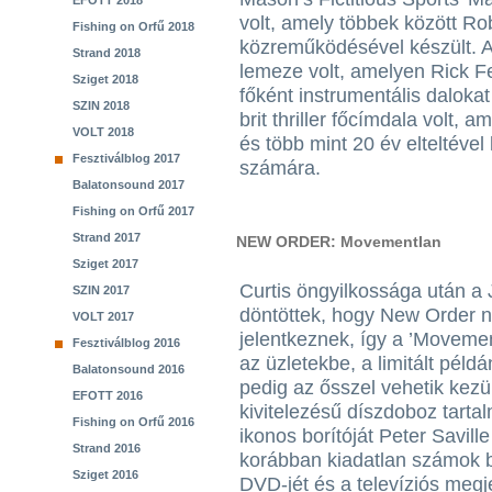
EFOTT 2018
volt, amely többek között Ro
Fishing on Orfű 2018
közreműködésével készült. A 
Strand 2018
lemeze volt, amelyen Rick Fe
Sziget 2018
főként instrumentális dalokat
SZIN 2018
brit thriller főcímdala volt, a
VOLT 2018
és több mint 20 év elteltével
Fesztiválblog 2017
számára.
Balatonsound 2017
Fishing on Orfű 2017
Strand 2017
NEW ORDER: MovementIan
Sziget 2017
Curtis öngyilkossága után a J
SZIN 2017
döntöttek, hogy New Order né
VOLT 2017
jelentkeznek, így a ’Moveme
Fesztiválblog 2016
az üzletekbe, a limitált pé
Balatonsound 2016
pedig az ősszel vehetik kezü
EFOTT 2016
kivitelezésű díszdoboz tarta
Fishing on Orfű 2016
ikonos borítóját Peter Saville
Strand 2016
korábban kiadatlan számok 
Sziget 2016
DVD-jét és a televíziós meg