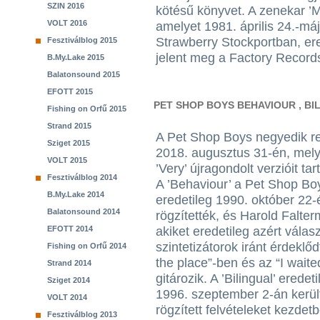
SZIN 2016
kötésű könyvet. A zenekar ’
VOLT 2016
amelyet 1981. április 24.-máj
Strawberry Stockportban, er
Fesztiválblog 2015
jelent meg a Factory Records
B.My.Lake 2015
Balatonsound 2015
EFOTT 2015
PET SHOP BOYS BEHAVIOUR , BI
Fishing on Orfű 2015
Strand 2015
A Pet Shop Boys negyedik r
Sziget 2015
2018. augusztus 31-én, mely a
VOLT 2015
’Very’ újragondolt verzióit t
Fesztiválblog 2014
A ’Behaviour’ a Pet Shop Bo
B.My.Lake 2014
eredetileg 1990. október 22
Balatonsound 2014
rögzítették, és Harold Falter
akiket eredetileg azért válas
EFOTT 2014
szintetizátorok iránt érdeklő
Fishing on Orfű 2014
the place”-ben és az “I wait
Strand 2014
gitározik. A ’Bilingual’ ered
Sziget 2014
1996. szeptember 2-án került
VOLT 2014
rögzített felvételeket kezdet
Fesztiválblog 2013