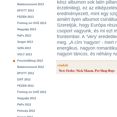
kész albumon sok latin pillan
Balatonsound 2013
érzelmileg), ez az elképzelé
EFOTT 2013
eredményezett, mint egy szig
FEZEN 2013
amiért ilyen albumot csináltun
Fishing on Orfű 2013
Szeretjük, hogy Európa rész
Hegyalja 2013
csoport vagyunk, és mi ezt i
frontember. A ’Very’ eredeti
PaFe 2013
meg. „A cím 'nagyon' - mert
Sziget 2013
energikus, nagyon romantik
SZIN 2013
nagyon táncos, és néhány na
VOLT 2013
Fesztiválblog 2012
cimkék
Balatonsound 2012
New Order
,
Nick Mason
,
Pet Shop Boys
EFOTT 2012
EXIT 2012
FEZEN 2012
Fishing on Orfű 2012
Hegyalja 2012
PaFe 2012
Pohoda 2012