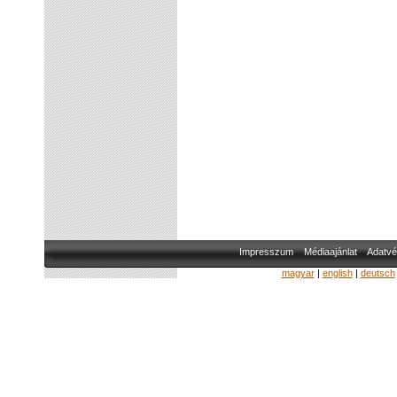
Impresszum
Médiaajánlat
Adatvé
magyar
|
english
|
deutsch