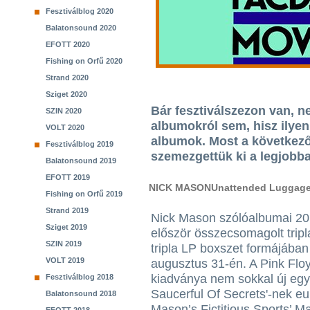
Fesztiválblog 2020
Balatonsound 2020
EFOTT 2020
Fishing on Orfű 2020
Strand 2020
Sziget 2020
Bár fesztiválszezon van, n
SZIN 2020
albumokról sem, hisz ilye
VOLT 2020
albumok. Most a következ
Fesztiválblog 2019
szemezgettük ki a legjobba
Balatonsound 2019
EFOTT 2019
NICK MASONUnattended Luggag
Fishing on Orfű 2019
Strand 2019
Nick Mason szólóalbumai 20
Sziget 2019
először összecsomagolt trip
SZIN 2019
tripla LP boxszet formájában
VOLT 2019
augusztus 31-én. A Pink Floy
kiadványa nem sokkal új egy
Fesztiválblog 2018
Saucerful Of Secrets'-nek eur
Balatonsound 2018
Mason’s Fictitious Sports’ 