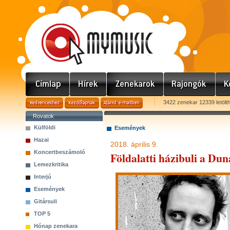
3422 zenekar 12339 letölt
Rovatok
Külföldi
Események
Hazai
2018. április 9.
Koncertbeszámoló
Földalatti házibuli a Du
Lemezkritika
Interjú
Események
Gitársuli
TOP 5
Hónap zenekara