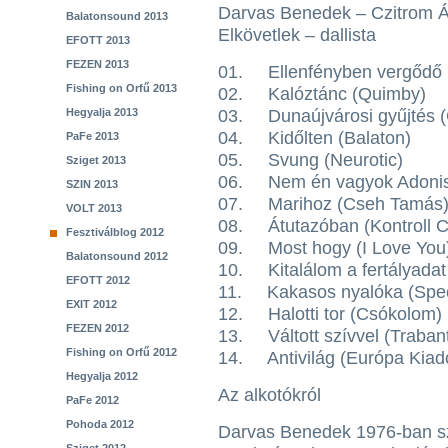
Darvas Benedek – Czitrom Ád
Balatonsound 2013
Elkövetlek – dallista
EFOTT 2013
FEZEN 2013
01. Ellenfényben vergődő 
Fishing on Orfű 2013
02. Kalóztánc (Quimby)
Hegyalja 2013
03. Dunaújvárosi gyűjtés (
04. Kidőlten (Balaton)
PaFe 2013
05. Svung (Neurotic)
Sziget 2013
06. Nem én vagyok Adonisz
SZIN 2013
07. Marihoz (Cseh Tamás
VOLT 2013
08. Átutazóban (Kontroll C
Fesztiválblog 2012
09. Most hogy (I Love You
Balatonsound 2012
10. Kitalálom a fertályadat 
EFOTT 2012
11. Kakasos nyalóka (Spe
EXIT 2012
12. Halotti tor (Csókolom)
FEZEN 2012
13. Váltott szívvel (Traban
Fishing on Orfű 2012
14. Antivilág (Európa Kiad
Hegyalja 2012
Az alkotókról
PaFe 2012
Pohoda 2012
Darvas Benedek 1976-ban sz