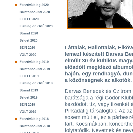
Fesztiválblog 2020
Balatonsound 2020
EFOTT 2020
Fishing on Orfű 2020
Strand 2020
Sziget 2020
Láttalak, Hallottalak, Elkö
SZIN 2020
lemezt készített Darvas B
VOLT 2020
elmúlt 30 év kultikus mag
Fesztiválblog 2019
előadóit megidéző albumot 
Balatonsound 2019
hajón, egy rendhagyó, duna
EFOTT 2019
a közönségnek az alkotók.
Fishing on Orfű 2019
Darvas Benedek és Czitrom
Strand 2019
barátsága a régi Gödör Klu
Sziget 2019
kezdődött tíz, vagy tizenkét é
SZIN 2019
Pirkadatig társalogtak. Az az
VOLT 2019
sosem múlt el, ez a párbeszé
Fesztiválblog 2018
tart. Kocsmákban, koncerthe
Balatonsound 2018
folytatódik. Nevetnek és nev