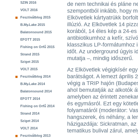
SZIN 2016
de nem technikai és pláne n
szempontból inkább, hogy me
VOLT 2016
Elkövetlek kártyatrükk borfolt
Fesztiválblog 2015
illúzió. Az Elkövetlek 14 piz
B.My.Lake 2015
korából, 14 éles kép a 24-es
Balatonsound 2015
antibiotikumhoz a kefír, szí
EFOTT 2015
klasszikus LP-formátumhoz is
Fishing on Orfű 2015
időt. Az underground úgyis id
Strand 2015
mutatja –, mindig időszerű.
Sziget 2015
Az Elkövetlek végigkísér egy 
VOLT 2015
barátságot. A lemezt április 2
Fesztiválblog 2014
végig a TRIP hajón (Budapest
B.My.Lake 2014
ahol bemutatják az alkotók ált
Balatonsound 2014
amelyben az érintett zenekar
EFOTT 2014
és egymásról. Ezt egy kötetl
Fishing on Orfű 2014
folyamatáról (moderátor: Vas
Strand 2014
hangszerek, és néhány, a lem
Sziget 2014
házigazdája: Sickratman, a
VOLT 2014
tematikus bulival zárul, ame
Fesztiválblog 2013