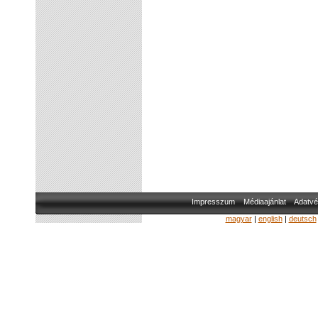
Impresszum
Médiaajánlat
Adatvé
magyar
|
english
|
deutsch