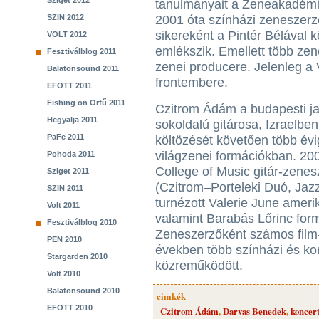
Sziget 2012
tanulmányait a Zeneakadémi
SZIN 2012
2001 óta színházi zeneszerz
sikereként a Pintér Bélával 
VOLT 2012
emlékszik. Emellett több zene
Fesztiválblog 2011
zenei producere. Jelenleg a
Balatonsound 2011
frontembere.
EFOTT 2011
Fishing on Orfű 2011
Czitrom Ádám a budapesti j
Hegyalja 2011
sokoldalú gitárosa, Izraelbe
PaFe 2011
költözését követően több évi
világzenei formációkban. 200
Pohoda 2011
College of Music gitár-zenes
Sziget 2011
(Czitrom–Porteleki Duó, Jazz
SZIN 2011
turnézott Valerie June ameri
Volt 2011
valamint Barabás Lőrinc form
Fesztiválblog 2010
Zeneszerzőként számos film- 
PEN 2010
években több színházi és ko
Stargarden 2010
közreműködött.
Volt 2010
Balatonsound 2010
cimkék
EFOTT 2010
Czitrom Ádám
,
Darvas Benedek
,
koncer