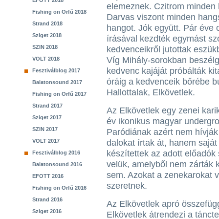
EFOTT 2018
elemeznek. Czitrom minden h
Fishing on Orfű 2018
Darvas viszont minden hangs
Strand 2018
hangot. Jók együtt. Pár éve
Sziget 2018
írásával kezdték egymást sz
SZIN 2018
kedvenceikről jutottak eszükb
Víg Mihály-sorokban beszélg
VOLT 2018
kedvenc kajáját próbálták kita
Fesztiválblog 2017
óráig a kedvenceik bőrébe búj
Balatonsound 2017
Hallottalak, Elkövetlek.
Fishing on Orfű 2017
Strand 2017
Az Elkövetlek egy zenei kari
Sziget 2017
év ikonikus magyar undergro
SZIN 2017
Paródiának azért nem hívják 
VOLT 2017
dalokat írtak át, hanem saj
készítettek az adott előadók
Fesztiválblog 2016
velük, amelyből nem zárták k
Balatonsound 2016
sem. Azokat a zenekarokat v
EFOTT 2016
szeretnek.
Fishing on Orfű 2016
Strand 2016
Az Elkövetlek apró összefüg
Sziget 2016
Elkövetlek átrendezi a tánct