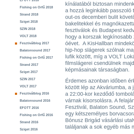
EFOTT 2018
kínálatából biztosan mindenk
Fishing on Orfű 2018
a hozzá leginkább passzoló 
Strand 2018
out-os decemberi bulit követ
Sziget 2018
bakelitekkel és magnókazettá
SZIN 2018
fesztiválok és Budapest kedv
hogy a korszak legkínosabb 
VOLT 2018
óévet. A KisHallban mindek
Fesztiválblog 2017
hip-hop slágerek szólnak ma
Balatonsound 2017
lufik között, míg a VOLT Lok
Fishing on Orfű 2017
filmslágerei csendülnek majd f
Strand 2017
képmásainak társaságban.
Sziget 2017
SZIN 2017
Érdemes azonban időben érke
VOLT 2017
között lép az Akváriumba, a 
a 22:00-kor kezdődő tombol
Fesztiválblog 2016
várnak kisorsolásra. A felaj
Balatonsound 2016
Fesztivál, Balaton Sound, S
EFOTT 2016
egy kétszemélyes borvacsor
Fishing on Orfű 2016
Bónusz Brigád vásárlási uta
Strand 2016
találjanak a sok egyéb más m
Sziget 2016