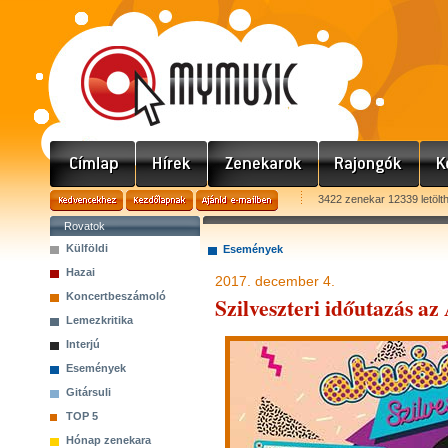
3422 zenekar 12339 letölt
Rovatok
Külföldi
Események
Hazai
2017. december 4.
Koncertbeszámoló
Szilveszteri időutazás 
Lemezkritika
Interjú
Események
Gitársuli
TOP 5
Hónap zenekara