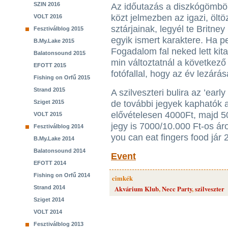
SZIN 2016
Az időutazás a diszkógömbö
közt jelmezben az igazi, ölt
VOLT 2016
sztárjainak, legyél te Britn
Fesztiválblog 2015
egyik ismert karaktere. Ha p
B.My.Lake 2015
Fogadalom fal neked lett kita
Balatonsound 2015
min változtatnál a következő
EFOTT 2015
fotófallal, hogy az év lezár
Fishing on Orfű 2015
Strand 2015
A szilveszteri bulira az ’early
Sziget 2015
de további jegyek kaphatók 
elővételesen 4000Ft, majd 50
VOLT 2015
jegy is 7000/10.000 Ft-os ár
Fesztiválblog 2014
you can eat fingers food jár 
B.My.Lake 2014
Balatonsound 2014
Event
EFOTT 2014
Fishing on Orfű 2014
cimkék
Strand 2014
Akvárium Klub
,
Necc Party
,
szilveszter
Sziget 2014
VOLT 2014
Fesztiválblog 2013