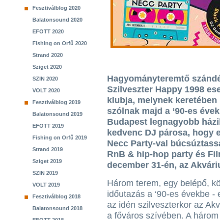
Fesztiválblog 2020
Balatonsound 2020
EFOTT 2020
Fishing on Orfű 2020
Strand 2020
Sziget 2020
Hagyományteremtő szándékk
SZIN 2020
Szilveszter Happy 1998 es
VOLT 2020
klubja, melynek keretében
Fesztiválblog 2019
szólnak majd a ‘90-es évek
Balatonsound 2019
Budapest legnagyobb házib
EFOTT 2019
kedvenc DJ párosa, hogy egy
Fishing on Orfű 2019
Necc Party-val búcsúztass
Strand 2019
RnB & hip-hop party és Film
Sziget 2019
december 31-én, az Akvár
SZIN 2019
Három terem, egy belépő, k
VOLT 2019
időutazás a ‘90-es évekbe - e
Fesztiválblog 2018
az idén szilveszterkor az Ak
Balatonsound 2018
a főváros szívében. A három