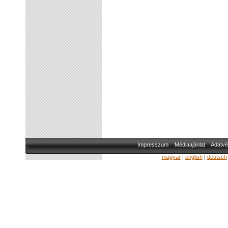
Impresszum
Médiaajánlat
Adatvé
magyar
|
english
|
deutsch