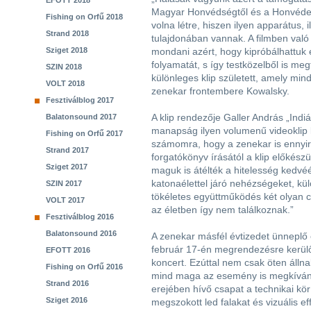
EFOTT 2018
Magyar Honvédségtől és a Honvédelm
Fishing on Orfű 2018
volna létre, hiszen ilyen apparátus
Strand 2018
tulajdonában vannak. A filmben val
Sziget 2018
mondani azért, hogy kipróbálhattuk
folyamatát, s így testközelből is meg
SZIN 2018
különleges klip született, amely min
VOLT 2018
zenekar frontembere Kowalsky.
Fesztiválblog 2017
A klip rendezője Galler András „Indi
Balatonsound 2017
manapság ilyen volumenű videoklip 
Fishing on Orfű 2017
számomra, hogy a zenekar is ennyir
Strand 2017
forgatókönyv írásától a klip előkész
Sziget 2017
maguk is átélték a hitelesség kedvéé
katonaélettel járó nehézségeket, kül
SZIN 2017
tökéletes együttműködés két olyan c
VOLT 2017
az életben így nem találkoznak.”
Fesztiválblog 2016
Balatonsound 2016
A zenekar másfél évtizedet ünneplő
február 17-én megrendezésre kerül
EFOTT 2016
koncert. Ezúttal nem csak öten álln
Fishing on Orfű 2016
mind maga az esemény is megkívánja
Strand 2016
erejében hívő csapat a technikai kör
Sziget 2016
megszokott led falakat és vizuális ef