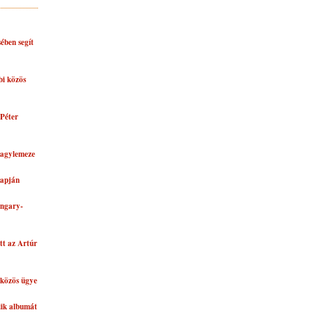
ében segít
bi közös
Péter
nagylemeze
lapján
ungary-
tt az Artúr
közös ügye
dik albumát