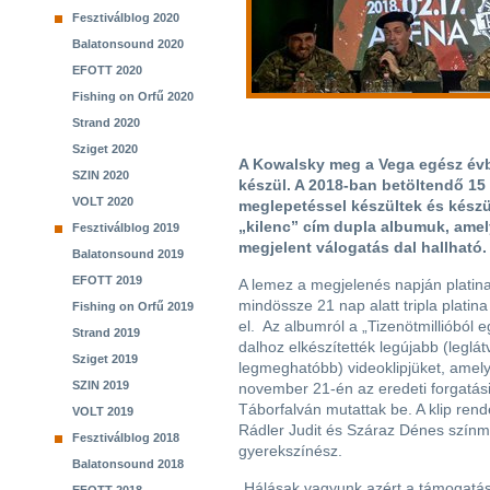
Fesztiválblog 2020
Balatonsound 2020
EFOTT 2020
Fishing on Orfű 2020
Strand 2020
Sziget 2020
A Kowalsky meg a Vega egész évb
SZIN 2020
készül. A 2018-ban betöltendő 1
VOLT 2020
meglepetéssel készültek és készü
„kilenc” cím dupla albumuk, ame
Fesztiválblog 2019
megjelent válogatás dal hallható.
Balatonsound 2019
EFOTT 2019
A lemez a megjelenés napján platin
mindössze 21 nap alatt tripla platina
Fishing on Orfű 2019
el. Az albumról a „Tizenötmillióból 
Strand 2019
dalhoz elkészítették legújabb (leglá
Sziget 2019
legmeghatóbb) videoklipjüket, amel
SZIN 2019
november 21-én az eredeti forgatási
Táborfalván mutattak be. A klip rend
VOLT 2019
Rádler Judit és Száraz Dénes színm
Fesztiválblog 2018
gyerekszínész.
Balatonsound 2018
„Hálásak vagyunk azért a támogatásé