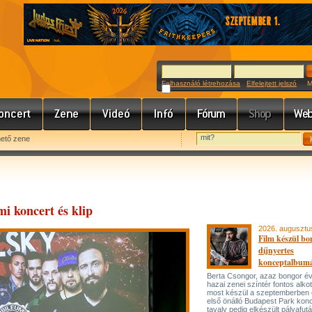
Felhasználó létrehozása
Elfelejtett jelszó
Meg
hető zene
i koncert és klip
2026. augusztu
Film készül bo
díjnyertes
konceptalbum
Berta Csongor, azaz bongor év
hazai zenei színtér fontos alko
most készül a szeptemberben
első önálló Budapest Park konc
tavaly pedig elkészült pályafut