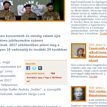
legszemélyesebb és legnagyo
lemeze. A sokszoros díjnyert
című konceptalbum dalai végi
az alkotó életén, fókuszba hel
többek között az addikcióval k
viszonyát. Az albumhoz, ahog
nemrég bejelentette, most mozi
K. Kovács Ákos és Ipacs Gerg
rendezésében a Superfactory, 
TelekomFilm és a CineSuper
gondozásában, ami már idén ő
látható lesz a mozikban.
Továb
en koncertezik és mindig valami újra
5 éves jubileumukra számos
lnek. 2017 októberében jelent meg a
2026. június 11.
Ünnepi estély 
lyen 10 vadonatúj és további 24 korábban
süllyedő hajón
Blahalouisiana
érkezett
a, majd
megosztás
Nem sokkal előző megjelenésü
 minősítést ért
végtelen után egy már-már kar
egy” című
hangulatú, mégis súlyos kérdé
kapcsolódó linkek
boncolgató dallal jelentkezik a
tványosabb,
Blahalouisiana.
Tovább
Kowalsky meg a Vega a MyMusic-
yet 2017.
on!
 helyszínen,
2026. június 1.
ezője Galler András „Indián”, a szereplők
Sűrű végtelen: 
űvészek, valamint Varga Luca
Blahalouisiana
A dal mindenki
ismerős érzése
fogalmaz meg olyan hangulattal
rt, amit a klip elkészítéséhez kaptunk a