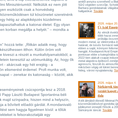
amitől annyira szerethető a Bla
i Minisztériumtól. Nélkülük ez nem jött
Sűrű végtelen szerzője, Schob
Barbara gondolatainak világába
, ilyen eszközök csak a honvédség
hallgatókat.
Tovább
ó közreműködésen túl köszönetet szeretnénk
 egy hétig az alapkiképzés küzdelmes
2026. május 20.
tapasztalhattuk a katonai életet. Egy olyan
Új Acid Empire
den korban megállja a helyét.” – mondta a
Az elmúlt évek
több hazai zen
próbálja össze
modern metal, az elektronika é
án” hozzá tette: „Ritkán adatik meg, hogy
határait, de kevés formáció tal
ebben a saját, könnyen felisme
készülhessen itthon. Külön öröm volt
hangját. A budapesti Acid Empi
e kiveszi a részét a munkafolyamatokból, a
pontosan ebbe a kategóriába ta
2022-ben alakult csapat industr
ületein keresztül az utómunkákig. Az, hogy ők
metal alapokra építkező zenéj
rt - akárcsak egy hét erejéig - a
agresszív, feszült és atmoszfé
miközben végig ott lüktet benne
ön elismerést érdemel. Profi munka volt,
hideg, városi nyugtalanság.
To
sapat – zenekar és katonaság – között, akik
2026. május 4.
Sárkányok tán
 eseményeinek csúcspontja lesz a 2018.
verziót kapott
ő Papp László Budapest Sportaréna-béli
dala
ak majd színpadra, hiszen mind a helyszín,
A téli álmából ébredő Minimal P
közreműködésével gondolta újr
 a bővített előadói gárdát. A mondanivaló
jubileumot ünneplő Hősök a 20
ítést sem hagyja figyelmen kívül: a tőlük
Sárkányok táncát.
Tovább
fekteket is felsorakoztatják egy