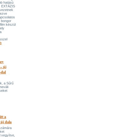
bb hatású
es EXTÁZIS
gvezetnek
yezve
apcsolatos
y bongor
film készül
ely
a
sszel
b
egy
 – új
-dal
k, a Sűrű
neváli
seket
itt a
 új dala
 számára
ket
 vegyítve,