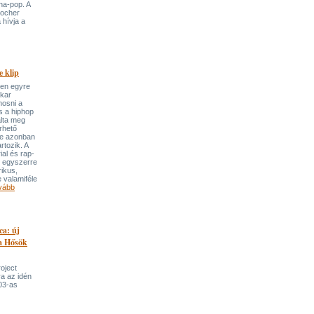
ha-pop. A
locher
 hívja a
 klip
ben egyre
ekar
mosni a
s a hiphop
álta meg
rhető
re azonban
rtozik. A
ial és rap-
e egyszerre
rikus,
 valamiféle
vább
ca: új
 a Hősök
roject
a az idén
03-as