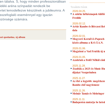
n tálalva. S, hogy minden professzionálisan
déki aréna színpadát rendezik be
További hírek
rtet lemodellezve készülnek a jubileumra. A
2026.04.25.
A szürke hétköznapok túlélés
sszefoglaló eseménnyel egy igazán
Freddie
 közönsége számára.
2026.02.12.
Artúr Rambo és Bérczesi Ro
dala
2026.02.01.
est sportaréna
,
új album
Mogyoró Kornél és Papesch 
közös albuma a R.O.T.A.N.
2026.01.06.
Megjelent a Vad Fruttik új 
2026.01.05.
Azahriah a Fedél Nélkül cím
2025.11.28.
Átadták a 2025-ös Music H
díjakat Veszprémben
2025.11.27.
Az élet a legjobb: megérkeze
Rambo első nagylemeze
2025.11.26.
Molnár Tamás és Mehringer 
2025.11.11.
Budapesten mutatja be hete