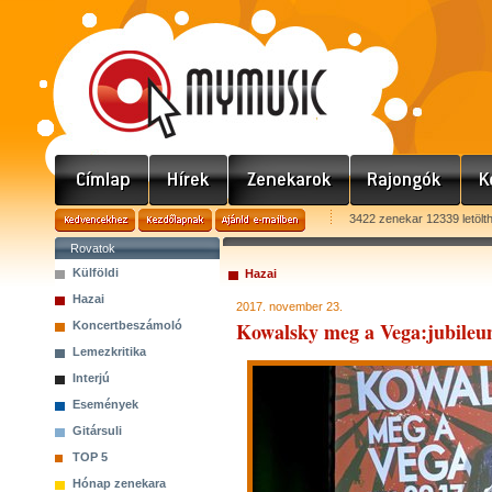
3422 zenekar 12339 letölt
Rovatok
Külföldi
Hazai
Hazai
2017. november 23.
Kowalsky meg a Vega:jubileum
Koncertbeszámoló
Lemezkritika
Interjú
Események
Gitársuli
TOP 5
Hónap zenekara