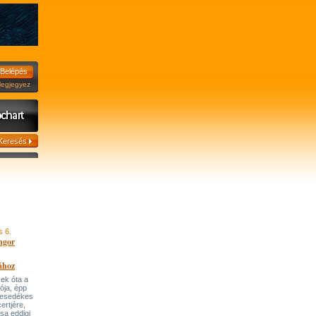
jegyez
s 6.
ngor
ához
ek óta a
tója, épp
 esedékes
ertjére,
ása eddigi