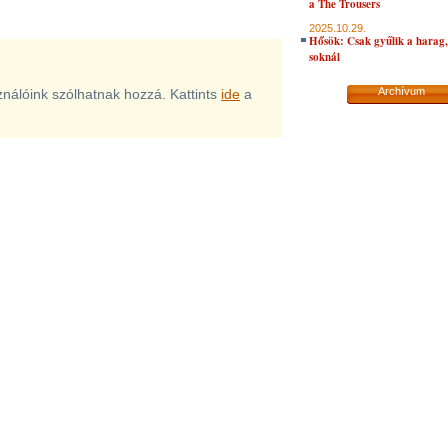
a The Trousers
2025.10.29.
Hősök: Csak gyűlik a harag, 
soknál
Archívum
sználóink szólhatnak hozzá. Kattints
ide
a