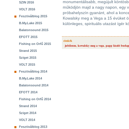
monumentálisabb, megújult köntösbe
SZIN 2016
működjön majd a nagy napon, egy vi
VOLT 2016
próbahelyszín gyanánt, ahol a konce
Fesztiválblog 2015
Kowalsky meg a Vega a 15 évüket ö
B.My.Lake 2015
különleges, spirituális utazást ígér
Balatonsound 2015
EFOTT 2015
cimkék
Fishing on Orfű 2015
jubileum
,
kowalsky meg a vega
,
papp lászló budap
Strand 2015
Sziget 2015
VOLT 2015
Fesztiválblog 2014
B.My.Lake 2014
Balatonsound 2014
EFOTT 2014
Fishing on Orfű 2014
Strand 2014
Sziget 2014
VOLT 2014
Fesztiválblog 2013