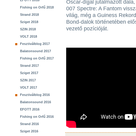
EFOTT 2018
Oscar-díjjal jutalmazott dala
Fishing on Orfű 2018
007 Spectre: A Fantom vissza
világ, még a Guiness Rekord
Strand 2018
Bond-dalok történetében elős
Sziget 2018
vezető pozícióját.
SZIN 2018
VOLT 2018
Fesztiválblog 2017
Balatonsound 2017
Fishing on Orfű 2017
Strand 2017
Sziget 2017
SZIN 2017
VOLT 2017
Fesztiválblog 2016
Balatonsound 2016
EFOTT 2016
Fishing on Orfű 2016
Strand 2016
Sziget 2016