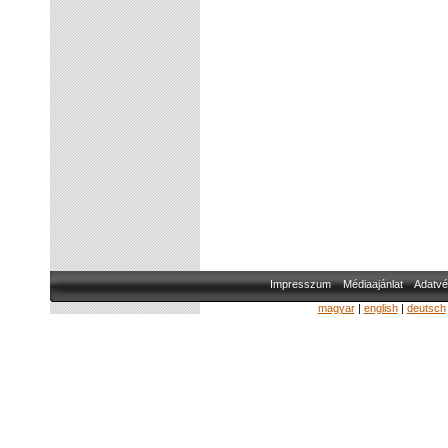
Impresszum
Médiaajánlat
Adatvé
magyar
|
english
|
deutsch