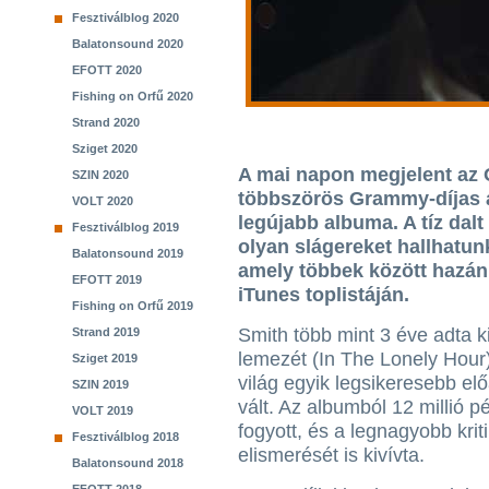
Fesztiválblog 2020
Balatonsound 2020
EFOTT 2020
Fishing on Orfű 2020
Strand 2020
Sziget 2020
A mai napon megjelent az 
SZIN 2020
többszörös Grammy-díjas 
VOLT 2020
legújabb albuma. A tíz dalt 
Fesztiválblog 2019
olyan slágereket hallhatu
Balatonsound 2019
amely többek között hazánk
EFOTT 2019
iTunes toplistáján.
Fishing on Orfű 2019
Smith több mint 3 éve adta k
Strand 2019
lemezét (In The Lonely Hour)
Sziget 2019
világ egyik legsikeresebb el
SZIN 2019
vált. Az albumból 12 millió p
VOLT 2019
fogyott, és a legnagyobb krit
Fesztiválblog 2018
elismerését is kivívta.
Balatonsound 2018