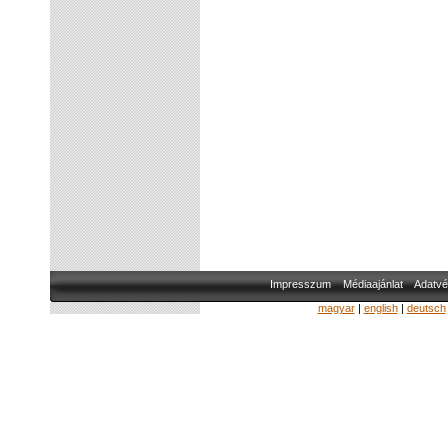
Impresszum
Médiaajánlat
Adatvé
magyar
|
english
|
deutsch