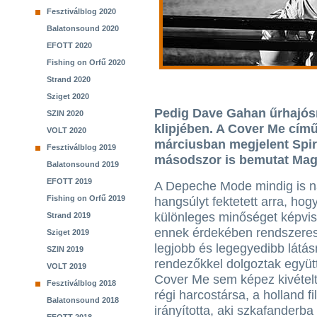
Fesztiválblog 2020
Balatonsound 2020
EFOTT 2020
Fishing on Orfű 2020
Strand 2020
Sziget 2020
Pedig Dave Gahan űrhajósn
SZIN 2020
klipjében. A Cover Me című
VOLT 2020
márciusban megjelent Spir
Fesztiválblog 2019
másodszor is bemutat Mag
Balatonsound 2019
EFOTT 2019
A Depeche Mode mindig is 
Fishing on Orfű 2019
hangsúlyt fektetett arra, hog
különleges minőséget képvis
Strand 2019
ennek érdekében rendszere
Sziget 2019
legjobb és legegyedibb látá
SZIN 2019
rendezőkkel dolgoztak együtt.
VOLT 2019
Cover Me sem képez kivételt.
Fesztiválblog 2018
régi harcostársa, a holland f
Balatonsound 2018
irányította, aki szkafanderba