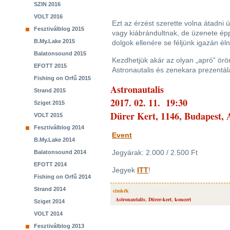
SZIN 2016
VOLT 2016
Ezt az érzést szerette volna átadni 
Fesztiválblog 2015
vagy kiábrándultnak, de üzenete épp
B.My.Lake 2015
dolgok ellenére se féljünk igazán élni
Balatonsound 2015
Kezdhetjük akár az olyan „apró” örö
EFOTT 2015
Astronautalis és zenekara prezentál
Fishing on Orfű 2015
Astronautalis
Strand 2015
2017. 02. 11. 19:30
Sziget 2015
Dürer Kert, 1146, Budapest, A
VOLT 2015
Fesztiválblog 2014
Event
B.My.Lake 2014
Jegyárak: 2.000 / 2.500 Ft
Balatonsound 2014
EFOTT 2014
Jegyek
ITT
!
Fishing on Orfű 2014
Strand 2014
cimkék
Astronautalis
,
Dürer-kert
,
koncert
Sziget 2014
VOLT 2014
Fesztiválblog 2013