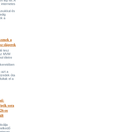
 lép fel. A
t internetes
lusukkal és
edig
ek a
keznek a
sz slágerek
dé lesz
az MVM
l életre
 keretében
 azt a
tizedek óta
ultak el a
mű:
lépők sora
026-os
ált
iválja
melkedő
zetesen