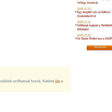
VéNégy Fesztivál
2025.11.13.
Egy meghitt este az Editors
frontemberével
2025.11.12.
Szülinapi rapjam a Turbiná
Hősökkel
2025.11.03.
Ez Tiszta Őrület lesz a 6SZ
Archívum
sználóink szólhatnak hozzá. Kattints
ide
a