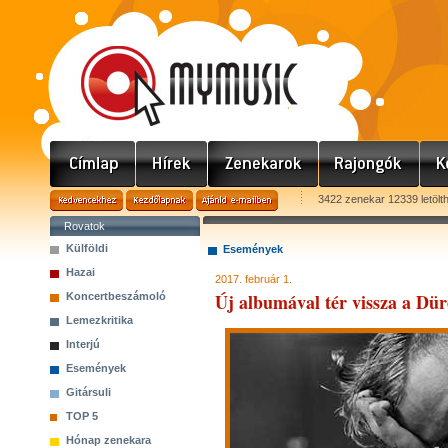
3422 zenekar 12339 letölt
Rovatok
Külföldi
Események
Hazai
2017. február 1.
Új albumával tér vissza a Dür
Koncertbeszámoló
Lemezkritika
Interjú
Események
Gitársuli
TOP 5
Hónap zenekara