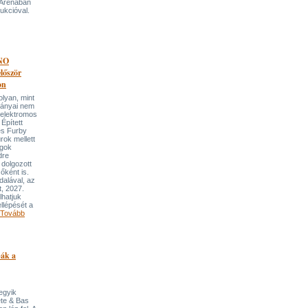
 Arénában
ukcióval.
NO
őször
on
an, mint
lmányai nem
 elektromos
Épített
és Furby
rok mellett
ngok
dre
 dolgozott
őként is.
dalával, az
t, 2027.
lhatjuk
llépését a
Tovább
pák a
 egyik
ete & Bas