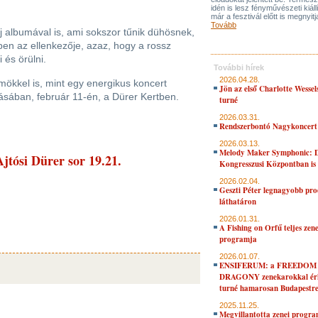
idén is lesz fényművészeti kiáll
már a fesztivál előtt is megnyitj
Tovább
új albumával is, ami sokszor tűnik dühösnek,
en az ellenkezője, azaz, hogy a rossz
 és örülni.
További hírek
2026.04.28.
mökkel is, mint egy energikus koncert
Jön az első Charlotte Wessel
ásában, február 11-én, a Dürer Kertben.
turné
2026.03.31.
Rendszerbontó Nagykoncert
2026.03.13.
Melody Maker Symphonic: D
jtósi Dürer sor 19.21.
Kongresszusi Központban is
2026.02.04.
Geszti Péter legnagyobb pro
láthatáron
2026.01.31.
A Fishing on Orfű teljes zene
programja
2026.01.07.
ENSIFERUM: a FREEDOM
DRAGONY zenekarokkal érk
turné hamarosan Budapestr
2025.11.25.
Megvillantotta zenei progra