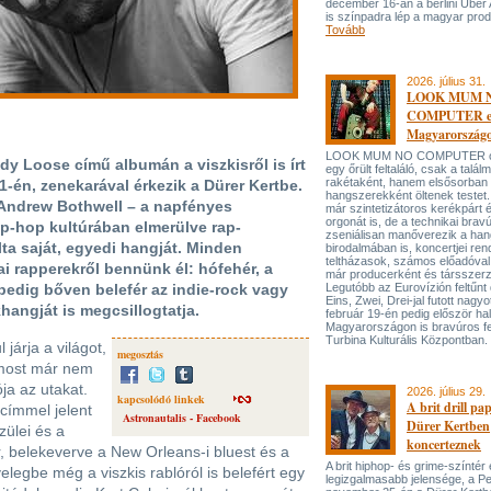
december 16-án a berlini Uber
is színpadra lép a magyar prod
Tovább
2026. július 31.
LOOK MUM 
COMPUTER el
Magyarország
LOOK MUM NO COMPUTER oly
dy Loose című albumán a viszkisről is írt
egy őrült feltaláló, csak a talá
rakétaként, hanem elsősorban
11-én, zenekarával érkezik a Dürer Kertbe.
hangszerekként öltenek testet. 
s Andrew Bothwell – a napfényes
már szintetizátoros kerékpárt 
orgonát is, de a technikai bravú
ip-hop kultúrában elmerülve rap-
zseniálisan manőverezik a ha
ta saját, egyedi hangját. Minden
birodalmában is, koncertjei ren
teltházasok, számos előadóval
kai rapperekről bennünk él: hófehér, a
már producerként és társszerz
 pedig bőven belefér az indie-rock vagy
Legutóbb az Eurovízión feltűnt 
Eins, Zwei, Drei-jal futott nagyo
hangját is megcsillogtatja.
február 19-én pedig először hal
Magyarországon is bravúros fe
Turbina Kulturális Központban.
 járja a világot,
megosztás
 most már nem
a az utakat.
2026. július 29.
kapcsolódó linkek
A brit drill pa
címmel jelent
Astronautalis - Facebook
Dürer Kertben
zülei és a
koncerteznek
ír, belekeverve a New Orleans-i bluest és a
A brit hiphop- és grime-színtér
elegbe még a viszkis rablóról is belefért egy
legizgalmasabb jelensége, a P