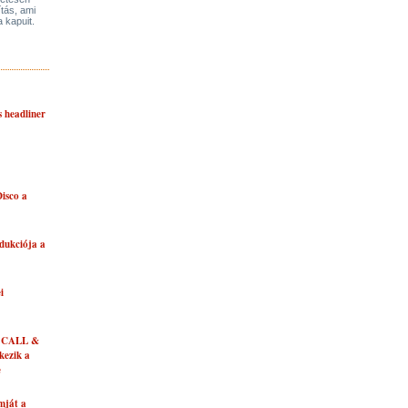
ítás, ami
a kapuit.
s headliner
isco a
dukciója a
i
 CALL &
ezik a
e
mját a