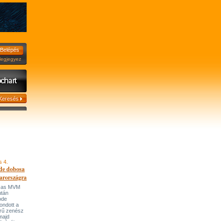
jegyez
s 4.
de dobosa
arországra
házas MVM
után
ode
ondott a
írű zenész
majd