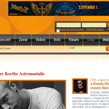
Felhasználó létrehozása
Elfelejtett jelszó
Meg
hető zene
er Kertbe Astronautalis
2026. augusztu
A Depeche Mo
visszatér Magy
A tavalyi, telt
Dome-koncert 
Christian Eigner, a Depeche M
legendás dobosa ismét igent m
101 Hang felkérésére. A világh
december 10-én Budapesten, 