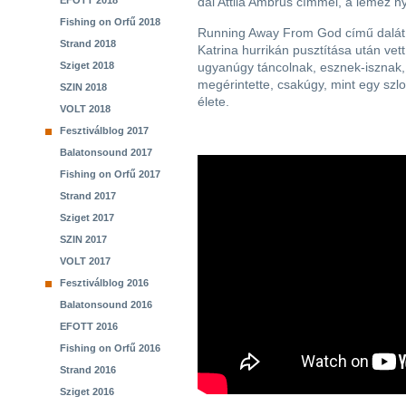
EFOTT 2018
dal Attila Ambrus címmel, a lemez ny
Fishing on Orfű 2018
Running Away From God című dalát e
Strand 2018
Katrina hurrikán pusztítása után vet
Sziget 2018
ugyanúgy táncolnak, esznek-isznak, 
megérintette, csakúgy, mint egy szl
SZIN 2018
élete.
VOLT 2018
Fesztiválblog 2017
Balatonsound 2017
Fishing on Orfű 2017
Strand 2017
Sziget 2017
SZIN 2017
VOLT 2017
Fesztiválblog 2016
Balatonsound 2016
EFOTT 2016
Fishing on Orfű 2016
Strand 2016
Sziget 2016