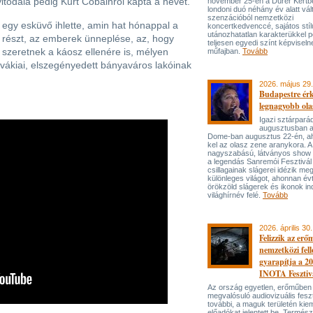
itódala pedig Kurt Cobainról kapta a nevét.
november 25-én a Dürer Kertben
londoni duó néhány év alatt vál
szenzációból nemzetközi
gy esküvő ihlette, amin hat hónappal a
koncertkedvenccé, sajátos stí
utánozhatatlan karakterükkel p
t részt, az emberek ünneplése, az, hogy
teljesen egyedi színt képviseln
szeretnek a káosz ellenére is, mélyen
műfajban.
Tovább
ovákiai, elszegényedett bányaváros lakóinak
2026. május 29.
Budapestre ér
legnagyobb ola
Igazi sztárpará
augusztusban 
Dome-ban augusztus 22-én, aho
kel az olasz zene aranykora. A
nagyszabású, látványos show
a legendás Sanremói Fesztivál
csillagainak slágerei idézik meg
különleges világot, ahonnan év
örökzöld slágerek és ikonok ind
világhírnév felé.
Tovább
2026. április 30.
Felizzik az erő
nemzetközi fel
gyarapítja a 2
INOTA Fesztiv
Az ország egyetlen, erőműben
megvalósuló audiovizuális feszt
további, a maguk területén kie
előadókat jelentett be. Termés