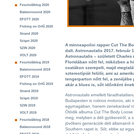
Fesztiválblog 2020
Balatonsound 2020
EFOTT 2020
Fishing on Orfű 2020
Strand 2020
Sziget 2020
A minneapolisi rapper Cut The Bo
SZIN 2020
dalt. Astronautalis 2017. február 
VOLT 2020
Astronautalis – született Charle
Floridában nőtt fel, miközben a h
Fesztiválblog 2019
csatákon szerepelt, majd megtalál
Balatonsound 2019
sztereotípiát felülír, ami az ameri
EFOTT 2019
tengerparton nőtt fel, a zenéjébe
Fishing on Orfű 2019
akár a blues is, sőt időnként ének
Strand 2019
Astronautalis emellett fáradhatatlanul
Sziget 2019
Budapesten is rutinos motoros, aki
SZIN 2019
egymagában, hanem zenekarával rój
Ötödik albuma Cut The Body Loose 
VOLT 2019
meg, melyben a déli gyökereiről, a s
Fesztiválblog 2018
jövőbeni generációk déli államairól 
Balatonsound 2018
Southern rapet is. Sőt, ebbe az egyv