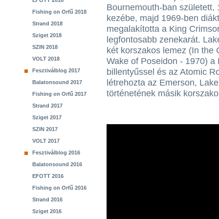
EFOTT 2018
Bournemouth-ban született, 1
Fishing on Orfű 2018
kezébe, majd 1969-ben diákt
Strand 2018
megalakította a King Crimson
Sziget 2018
legfontosabb zenekarát. Lak
SZIN 2018
két korszakos lemez (In the 
VOLT 2018
Wake of Poseidon - 1970) a 
billentyűssel és az Atomic R
Fesztiválblog 2017
létrehozta az Emerson, Lake
Balatonsound 2017
történetének másik korszakos
Fishing on Orfű 2017
Strand 2017
Sziget 2017
SZIN 2017
VOLT 2017
Fesztiválblog 2016
Balatonsound 2016
EFOTT 2016
Fishing on Orfű 2016
Strand 2016
Sziget 2016