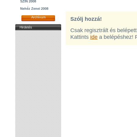
SZIN 2008
Nehéz Zenei 2008
Archívum
Szólj hozzá!
Hirdetés
Csak regisztrált és belépet
Kattints
ide
a belépéshez! 