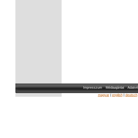
Impresszum
Médiaajánlat
Adatvé
magyar
|
english
|
deutsch