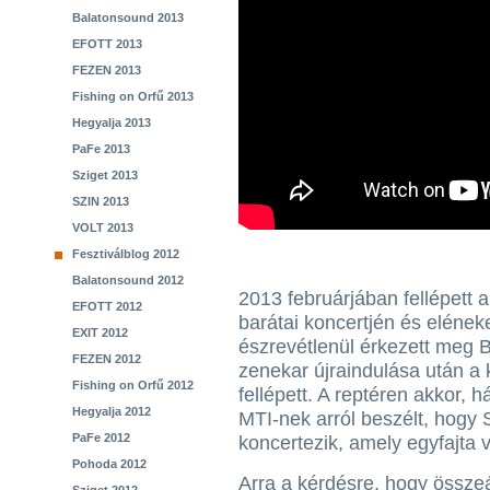
Balatonsound 2013
EFOTT 2013
FEZEN 2013
Fishing on Orfű 2013
Hegyalja 2013
PaFe 2013
Sziget 2013
SZIN 2013
VOLT 2013
Fesztiválblog 2012
Balatonsound 2012
2013 februárjában fellépett
EFOTT 2012
barátai koncertjén és elének
EXIT 2012
észrevétlenül érkezett meg 
FEZEN 2012
zenekar újraindulása után a
Fishing on Orfű 2012
fellépett. A reptéren akkor, 
Hegyalja 2012
MTI-nek arról beszélt, hogy 
PaFe 2012
koncertezik, amely egyfajta 
Pohoda 2012
Arra a kérdésre, hogy össze