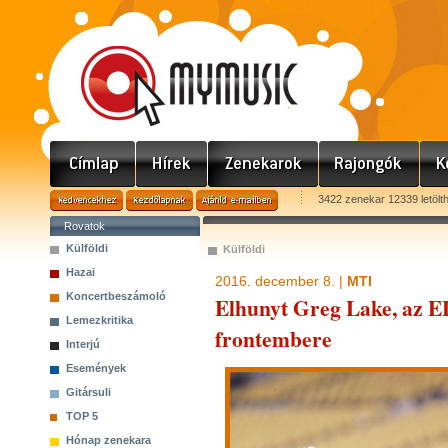
3422 zenekar 12339 letölt
Rovatok
Külföldi
Külföldi
Hazai
2016. december 8. |
MTI
Koncertbeszámoló
Elhunyt Greg Lake, az E
Lemezkritika
frontembere
Interjú
Események
Gitársuli
TOP 5
Hónap zenekara