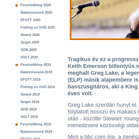
Fesztiválblog 2020
Balatonsound 2020
EFOTT 2020
Fishing on Orfű 2020
Strand 2020
Sziget 2020
SZIN 2020
VOLT 2020
Tragikus év ez a progress
Fesztiválblog 2019
Keith Emerson billentyűs 
meghalt Greg Lake, a leg
Balatonsound 2019
(ELP) másik alapembere is.
EFOTT 2019
basszusgitáros, aki a King
Fishing on Orfű 2019
éves volt.
Strand 2019
Sziget 2019
Greg Lake szerdán hunyt el, 
SZIN 2019
folytatott hosszú és makacs
VOLT 2019
után - közölte Stewart Young
Fesztiválblog 2018
menedzsere közösségi oldal
Balatonsound 2018
Mint a bbc.com írja, a zenés