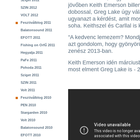
Sziget 2012
jövőben Keith Emerson billen
SZIN 2012
dobossal, Greg Lake úgy vá
VOLT 2012
ugyanazt a kérdést, amit mo
Fesztiválblog 2011
soha. Keithszel és Carllal is
Balatonsound 2011
"A kedvenc lemezem? Mondjuk
EFOTT 2011
azt gondolom, hogy gyönyörű
Fishing on Orfű 2011
zenész 2013-ban.
Hegyalja 2011
PaFe 2011
Keith Emerson idén márciusb
Pohoda 2011
most elment Greg Lake is - 20
Sziget 2011
SZIN 2011
Volt 2011
Fesztiválblog 2010
PEN 2010
Stargarden 2010
Volt 2010
Balatonsound 2010
EFOTT 2010