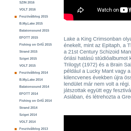
SZIN 2016
VOLT 2016
Fesztiválblog 2015
B.My.Lake 2015
Balatonsound 2015
EFOTT 2015
Lake a King Crimsonban oly
énekelt, mint az Epitaph, a 
Fishing on Orfű 2015
a 21st Century Schizoid Man
Strand 2015
óriási hatású stúdióalbumot k
Sziget 2015
Trilogyt (1972) és a Brain S
VOLT 2015
például a Lucky Mant vagy 
Fesztiválblog 2014
kilencvenes években újra össz
B.My.Lake 2014
lendület már nem volt a régi.
Balatonsound 2014
játszottak együtt egy fesztiv
EFOTT 2014
Asiában, és létrehozta a Gr
Fishing on Orfű 2014
Strand 2014
Sziget 2014
VOLT 2014
Fesztiválblog 2013