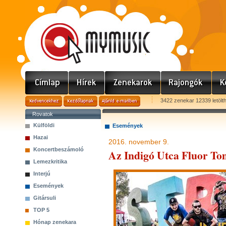
3422 zenekar 12339 letölt
Rovatok
Külföldi
Események
Hazai
2016. november 9.
Koncertbeszámoló
Az Indigó Utca Fluor Tom
Lemezkritika
Interjú
Események
Gitársuli
TOP 5
Hónap zenekara