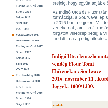
EFOTT 2018
erejéig, hogy együtt adják e
Fishing on Orfű 2018
Az Indigó Utca és Fluor után
Strand 2018
formációja, a Soulwave lép s
Sziget 2018
a 2016-ban megjelent Minden
SZIN 2018
zenekarnak, ami ismét rádiós 
VOLT 2018
forgatott videoklip pedig a 
Fesztiválblog 2017
landolt, mára pedig átlépte a 
Balatonsound 2017
Fishing on Orfű 2017
Strand 2017
Indigó Utca lemezbemuta
Sziget 2017
vendég Flour Tomi
SZIN 2017
Előzenekar: Soulwave
VOLT 2017
Fesztiválblog 2016
2016. november 11., Kup
Balatonsound 2016
Jegyek: 1000/1200.-
EFOTT 2016
Fishing on Orfű 2016
Strand 2016
Sziget 2016
cimkék