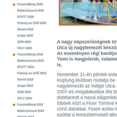
Fesztiválblog 2020
Balatonsound 2020
EFOTT 2020
Fishing on Orfű 2020
Strand 2020
Sziget 2020
A nagy népszerűségnek örv
SZIN 2020
Utca új nagylemezét készü
VOLT 2020
Az eseményen régi barátju
Fesztiválblog 2019
Tomi is megjelenik, valami
Balatonsound 2019
is.
EFOTT 2019
Fishing on Orfű 2019
November 11-én péntek este 
Kuplung klubban mutatja be 
Strand 2019
nagylemezét az Indigó Utca.
Sziget 2019
2007-es megalakulása óta t
SZIN 2019
dobbantott a hazai slágerlist
VOLT 2019
többek közt a Fluor Tomival k
Fesztiválblog 2018
című dalokkal. Fluort azóta m
Balatonsound 2018
ezúttal a lemezbemutató alk