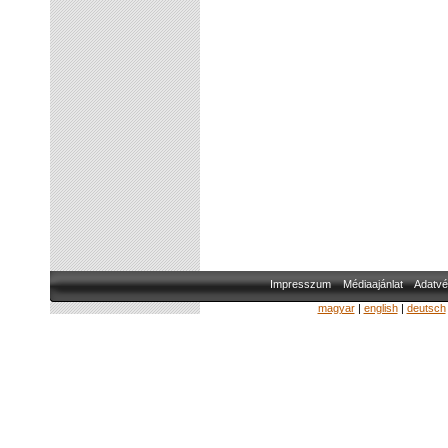
Impresszum
Médiaajánlat
Adatvé
magyar
|
english
|
deutsch