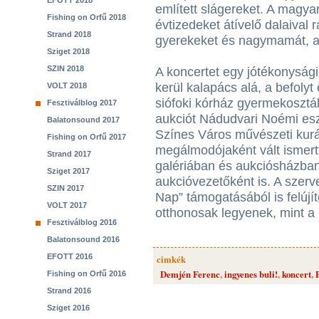
EFOTT 2018
említett slágereket. A magy
Fishing on Orfű 2018
évtizedeket átívelő dalaival r
Strand 2018
gyerekeket és nagymamát, a
Sziget 2018
SZIN 2018
A koncertet egy jótékonysági
kerül kalapács alá, a befoly
VOLT 2018
siófoki kórház gyermekosztál
Fesztiválblog 2017
aukciót Nádudvari Noémi eszt
Balatonsound 2017
Színes Város művészeti kurá
Fishing on Orfű 2017
megálmodójaként vált ismert
Strand 2017
galériában és aukciósházban
Sziget 2017
aukcióvezetőként is. A szerv
SZIN 2017
Nap” támogatásából is felújí
VOLT 2017
otthonosak legyenek, mint a 
Fesztiválblog 2016
Balatonsound 2016
EFOTT 2016
cimkék
Demjén Ferenc
,
ingyenes buli!
,
koncert
,
Fishing on Orfű 2016
Strand 2016
Sziget 2016