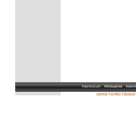
Impresszum
Médiaajánlat
Adatvé
magyar
|
english
|
deutsch