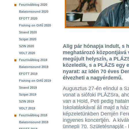
Fesztiválblog 2020
Balatonsound 2020
EFOTT 2020
Fishing on Orfű 2020
Strand 2020
Sziget 2020
Alig pár hónapja indult, s 
SZIN 2020
meghatározó központjává v
VOLT 2020
megújult helyszín, a PLÁZ
Fesztiválblog 2019
közeledik, s a PLÁZS egy e
Balatonsound 2019
nyarat: az idén 70 éves De
EFOTT 2019
élvezheti a nagyérdemű.
Fishing on Orfű 2019
Augusztus 27-én elindul a S
Strand 2019
vonat a siófoki PLÁZSra, aho
Sziget 2019
van a Hold, Peti pedig hatal
SZIN 2019
Iskolatáskával áll majd a ház 
VOLT 2019
képzeletünkben Demjén Fer
Fesztiválblog 2018
ingyenes koncertjén. A kivál
Balatonsound 2018
ünnepli 70. Születésnapját -