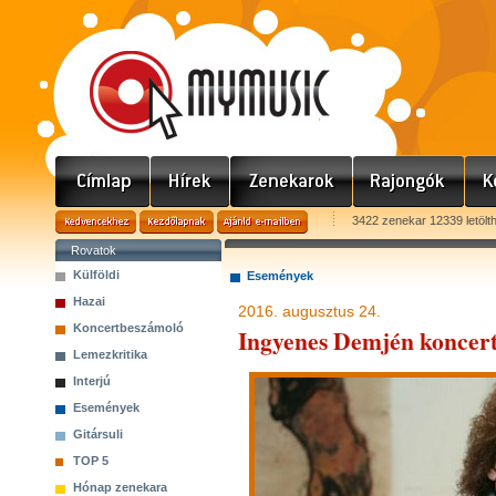
3422 zenekar 12339 letölt
Rovatok
Külföldi
Események
Hazai
2016. augusztus 24.
Koncertbeszámoló
Ingyenes Demjén koncert
Lemezkritika
Interjú
Események
Gitársuli
TOP 5
Hónap zenekara