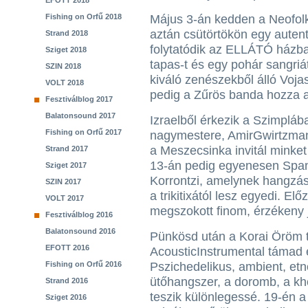
EFOTT 2018
Fishing on Orfű 2018
Május 3-án kedden a Neofolkk
aztán csütörtökön egy autent
Strand 2018
folytatódik az ELLÁTÓ házba
Sziget 2018
tapas-t és egy pohár sangriá
SZIN 2018
kiváló zenészekből álló Voj
VOLT 2018
pedig a Zűrös banda hozza a
Fesztiválblog 2017
Balatonsound 2017
Izraelből érkezik a Szimplá
Fishing on Orfű 2017
nagymestere, AmirGwirtzma
a Meszecsinka invitál minket
Strand 2017
13-án pedig egyenesen Span
Sziget 2017
Korrontzi, amelynek hangzás
SZIN 2017
a trikitixától lesz egyedi. El
VOLT 2017
megszokott finom, érzékeny 
Fesztiválblog 2016
Balatonsound 2016
Pünkösd után a Korai Öröm ta
EFOTT 2016
AcousticInstrumental támad 
Fishing on Orfű 2016
Pszichedelikus, ambient, etn
ütőhangszer, a doromb, a k
Strand 2016
teszik különlegessé. 19-én a k
Sziget 2016