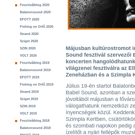
Fesztiválblog 2020
Balatonsound 2020
EFOTT 2020
Fishing on Orfű 2020
Strand 2020
Sziget 2020
Májusban kultúrostromot in
SZIN 2020
Sound fesztivál szervezői 
VOLT 2020
koncerten hangolódhatunk
Fesztiválblog 2019
világzenei fesztiválra az 
Balatonsound 2019
Zeneházban és a Szimpla 
EFOTT 2019
Fishing on Orfű 2019
Július 19-én startol Balaton
Babel Sound, azonban a sze
Strand 2019
jóvoltából májusban a főváro
Sziget 2019
válogathatunk nemzetközi z
SZIN 2019
ínyencségek közül. Keddenk
VOLT 2019
Szimpla Kertben, csütörtök
Fesztiválblog 2018
és szombati napokon pedig
Balatonsound 2018
ízelítőt a nyári fellépők muzs