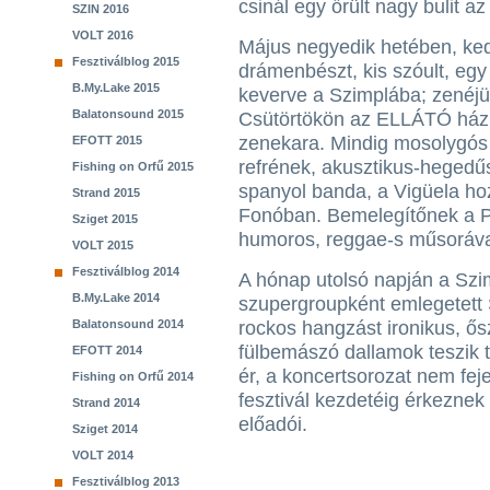
csinál egy őrült nagy bulit
SZIN 2016
VOLT 2016
Május negyedik hetében, ke
Fesztiválblog 2015
drámenbészt, kis szóult, egy
B.My.Lake 2015
keverve a Szimplába; zenéj
Balatonsound 2015
Csütörtökön az ELLÁTÓ házb
zenekara. Mindig mosolygós
EFOTT 2015
refrének, akusztikus-hegedű
Fishing on Orfű 2015
spanyol banda, a Vigüela h
Strand 2015
Fonóban. Bemelegítőnek a Pe
Sziget 2015
humoros, reggae-s műsoráva
VOLT 2015
Fesztiválblog 2014
A hónap utolsó napján a Szim
B.My.Lake 2014
szupergroupként emlegetett S
Balatonsound 2014
rockos hangzást ironikus, ő
fülbemászó dallamok teszik t
EFOTT 2014
ér, a koncertsorozat nem fej
Fishing on Orfű 2014
fesztivál kezdetéig érkezne
Strand 2014
előadói.
Sziget 2014
VOLT 2014
Fesztiválblog 2013