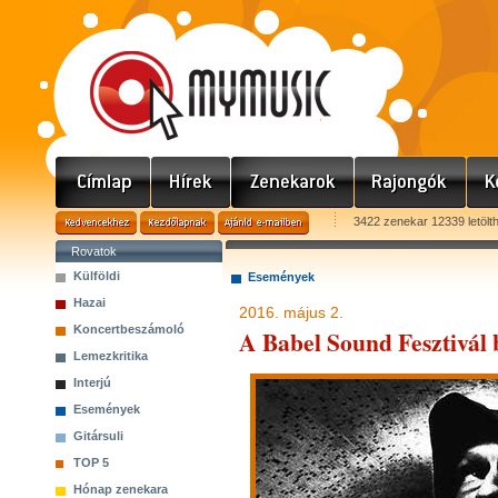
3422 zenekar 12339 letölt
Rovatok
Külföldi
Események
Hazai
2016. május 2.
Koncertbeszámoló
A Babel Sound Fesztivál 
Lemezkritika
Interjú
Események
Gitársuli
TOP 5
Hónap zenekara