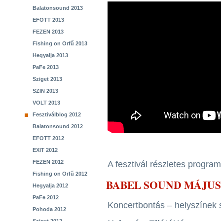
Balatonsound 2013
EFOTT 2013
FEZEN 2013
Fishing on Orfű 2013
Hegyalja 2013
PaFe 2013
Sziget 2013
SZIN 2013
VOLT 2013
Fesztiválblog 2012
Balatonsound 2012
EFOTT 2012
EXIT 2012
FEZEN 2012
A fesztivál részletes program
Fishing on Orfű 2012
BABEL SOUND MÁJUS
Hegyalja 2012
PaFe 2012
Koncertbontás – helyszínek s
Pohoda 2012