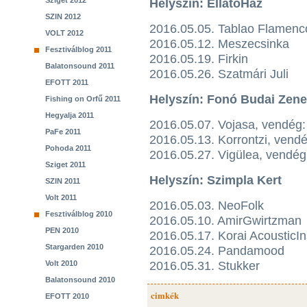
Sziget 2012
Helyszín: EllátóHáz
SZIN 2012
2016.05.05. Tablao Flamenc
VOLT 2012
2016.05.12. Meszecsinka
Fesztiválblog 2011
2016.05.19. Firkin
Balatonsound 2011
2016.05.26. Szatmári Juli
EFOTT 2011
Helyszín: Fonó Budai Zen
Fishing on Orfű 2011
Hegyalja 2011
2016.05.07. Vojasa, vendég
PaFe 2011
2016.05.13. Korrontzi, vend
Pohoda 2011
2016.05.27. Vigülea, vendé
Sziget 2011
Helyszín: Szimpla Kert
SZIN 2011
Volt 2011
2016.05.03. NeoFolk
Fesztiválblog 2010
2016.05.10. AmirGwirtzman
PEN 2010
2016.05.17. Korai AcousticI
Stargarden 2010
2016.05.24. Pandamood
Volt 2010
2016.05.31. Stukker
Balatonsound 2010
cimkék
EFOTT 2010