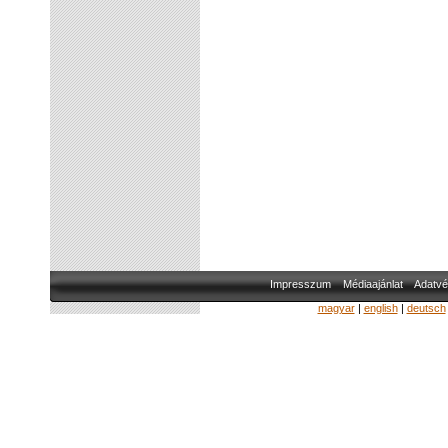
Impresszum
Médiaajánlat
Adatvé
magyar
|
english
|
deutsch