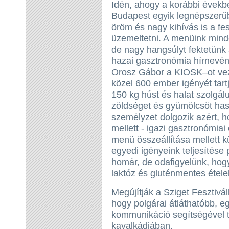
Idén, ahogy a korábbi évekbe
Budapest egyik legnépszerű
öröm és nagy kihívás is a fesz
üzemeltetni. A menüink mind
de nagy hangsúlyt fektetünk
hazai gasztronómia hírnevén
Orosz Gábor a KIOSK–ot veze
közel 600 ember igényét tart
150 kg húst és halat szolgál
zöldséget és gyümölcsöt hasz
személyzet dolgozik azért, ho
mellett - igazi gasztronómia
menü összeállítása mellett kü
egyedi igényeink teljesítése p
homár, de odafigyelünk, ho
laktóz és gluténmentes étele
Megújítják a Sziget Fesztivál
hogy polgárai átláthatóbb, 
kommunikáció segítségével ta
kavalkádjában.