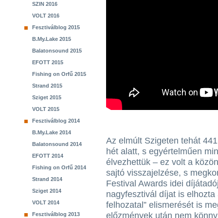
SZIN 2016
VOLT 2016
Fesztiválblog 2015
B.My.Lake 2015
Balatonsound 2015
EFOTT 2015
Fishing on Orfű 2015
Strand 2015
Sziget 2015
VOLT 2015
Fesztiválblog 2014
B.My.Lake 2014
Az elmúlt Szigeten tehát 441
Balatonsound 2014
hét alatt, s egyértelműen min
EFOTT 2014
élvezhettük – ez volt a köz
Fishing on Orfű 2014
sajtó visszajelzése, s megk
Strand 2014
Festival Awards idei díjátadó
Sziget 2014
nagyfesztivál díjat is elhozt
VOLT 2014
felhozatal” elismerését is me
előzmények után nem könnyű 
Fesztiválblog 2013