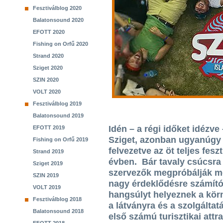
Fesztiválblog 2020
Balatonsound 2020
EFOTT 2020
Fishing on Orfű 2020
Strand 2020
Sziget 2020
SZIN 2020
VOLT 2020
Fesztiválblog 2019
Balatonsound 2019
Idén – a régi időket idézve 
EFOTT 2019
Sziget, azonban ugyanúgy 
Fishing on Orfű 2019
felvezetve az öt teljes fesz
Strand 2019
évben. Bár tavaly csúcsra 
Sziget 2019
szervezők megpróbálják mé
SZIN 2019
nagy érdeklődésre számí
VOLT 2019
hangsúlyt helyeznek a körn
Fesztiválblog 2018
a látványra és a szolgált
Balatonsound 2018
első számú turisztikai attr