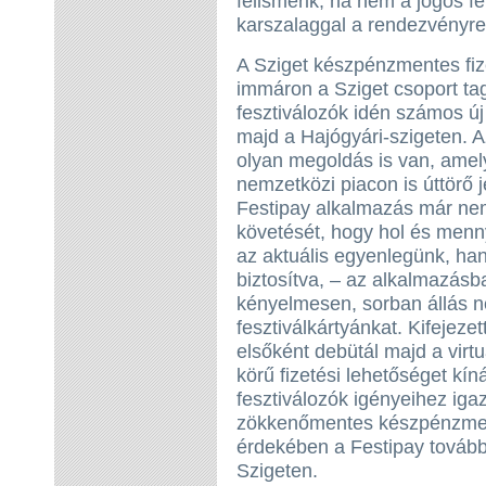
felismerik, ha nem a jogos fe
karszalaggal a rendezvényre
A Sziget készpénzmentes fizet
immáron a Sziget csoport tagj
fesztiválozók idén számos új
majd a Hajógyári-szigeten. Az
olyan megoldás is van, amel
nemzetközi piacon is úttörő j
Festipay alkalmazás már ne
követését, hogy hol és menny
az aktuális egyenlegünk, han
biztosítva, – az alkalmazásba
kényelmesen, sorban állás nél
fesztiválkártyánkat. Kifejezet
elsőként debütál majd a virtuá
körű fizetési lehetőséget kín
fesztiválozók igényeihez iga
zökkenőmentes készpénzment
érdekében a Festipay tovább
Szigeten.