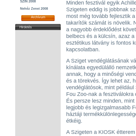
SZIN 2008
Minden fesztivál egyik Achill
Szigeten eddig is jobbnak sz
Nehéz Zenei 2008
most még tovább fejlesztik 
Archívum
takarítók számát is növelik
Hirdetés
a nagyobb érdeklődést követ
belbecs és a külcsín, azaz a
esztétikus látvány is fontos k
kapcsolatban.
A Sziget vendéglátásának v
kínálata egyedülálló nemzetk
annak, hogy a minőségi ven
és a törekvés. Így lehet az, 
vendéglátósok, mint például 
Fou Zoo-nak a fesztiválokra 
És persze lesz minden, mint 
legjobb és legizgalmasabb F
háztáji termékkülönlegesség
étkéig.
A Szigeten a KIOSK étterem lá