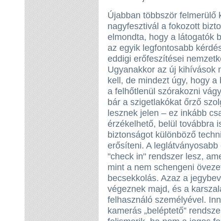
Újabban többször felmerülő 
nagyfesztivál a fokozott biz
elmondta, hogy a látogatók 
az egyik legfontosabb kérdés
eddigi erőfeszítései nemzetk
Ugyanakkor az új kihívások mi
kell, de mindezt úgy, hogy a
a felhőtlenül szórakozni vág
bár a szigetlakókat őrző szo
lesznek jelen – ez inkább cs
érzékelhető, belül továbbra i
biztonságot különböző techni
erősíteni. A leglátványosabb e
"check in" rendszer lesz, a
mint a nem schengeni övezet
becsekkolás. Azaz a jegybevá
végeznek majd, és a karszal
felhasználó személyével. Innen
kamerás „beléptető” rendszer