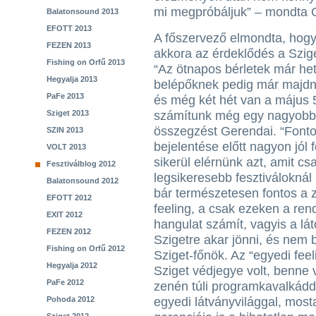
mi megpróbáljuk” – mondta G
Balatonsound 2013
EFOTT 2013
A főszervező elmondta, hogy 
FEZEN 2013
akkora az érdeklődés a Szige
Fishing on Orfű 2013
“Az ötnapos bérletek már het
Hegyalja 2013
belépőknek pedig már majdn
PaFe 2013
és még két hét van a május 5
Sziget 2013
számítunk még egy nagyobb 
összegzést Gerendai. “Fonto
SZIN 2013
bejelentése előtt nagyon jól 
VOLT 2013
sikerül elérnünk azt, amit cs
Fesztiválblog 2012
legsikeresebb fesztiváloknál 
Balatonsound 2012
bár természetesen fontos a z
EFOTT 2012
feeling, a csak ezeken a re
EXIT 2012
hangulat számít, vagyis a lá
FEZEN 2012
Szigetre akar jönni, és nem 
Fishing on Orfű 2012
Sziget-főnök. Az “egyedi fee
Hegyalja 2012
Sziget védjegye volt, benne v
PaFe 2012
zenén túli programkavalkádda
Pohoda 2012
egyedi látványvilággal, most