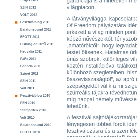
garanciája is a hihetetlen me
Sziget 2012
világpiacon.
SZIN 2012
VOLT 2012
A látványvilággal kapcsolat
Fesztiválblog 2011
Of Freedom pályázatára idén
Balatonsound 2011
érkezett a világ minden pontj
EFOTT 2011
képzőművészektől, fényszobr
Fishing on Orfű 2011
„amatőröktől”, hogy legvadab
testet öltsenek. Hatalmas űr
Hegyalja 2011
óriás szobrok, különleges vil
PaFe 2011
köztéri installációval találk
Pohoda 2011
különböző szegleteiben, hisz
Sziget 2011
összevisszaságtól”, az apró
SZIN 2011
szépségektől válik a mi szig
Volt 2011
szürreális tájakra tévedhetü
Fesztiválblog 2010
míg nappal némely művészeti
PEN 2010
lehetünk.
Stargarden 2010
A fesztivál sajtótájékoztatój
Volt 2010
lényegesen többet fordít idé
Balatonsound 2010
fesztiválozásra és a szemlé
EFOTT 2010