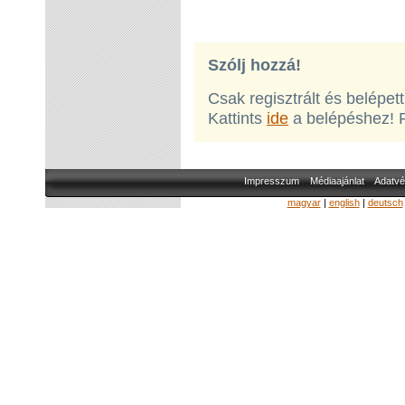
Szólj hozzá!
Csak regisztrált és belépet
Kattints
ide
a belépéshez! 
Impresszum
Médiaajánlat
Adatvé
magyar
|
english
|
deutsch