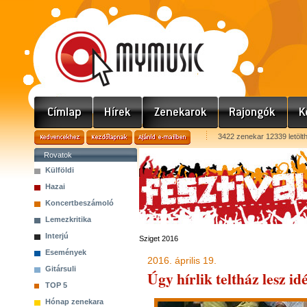
3422 zenekar 12339 letölt
Rovatok
Külföldi
Hazai
Koncertbeszámoló
Lemezkritika
Interjú
Sziget 2016
Események
2016. április 19.
Gitársuli
Úgy hírlik teltház lesz id
TOP 5
Hónap zenekara