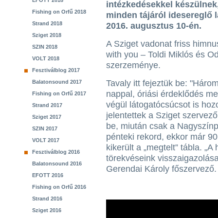
EFOTT 2018
intézkedésekkel készülnek
Fishing on Orfű 2018
minden tájáról idesereglő 
Strand 2018
2016. augusztus 10-én.
Sziget 2018
A Sziget vadonat friss himnu
SZIN 2018
with you – Toldi Miklós és Od
VOLT 2018
szerzeménye.
Fesztiválblog 2017
Tavaly itt fejeztük be: "Háro
Balatonsound 2017
nappal, óriási érdeklődés mel
Fishing on Orfű 2017
végül látogatócsúcsot is hoz
Strand 2017
jelentettek a Sziget szervez
Sziget 2017
be, miután csak a Nagyszínpa
SZIN 2017
pénteki rekord, ekkor már 90
VOLT 2017
kikerült a „megtelt” tábla. „
Fesztiválblog 2016
törekvéseink visszaigazolása
Balatonsound 2016
Gerendai Károly főszervező.
EFOTT 2016
Fishing on Orfű 2016
Strand 2016
Sziget 2016