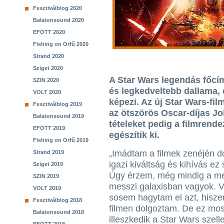
Fesztiválblog 2020
Balatonsound 2020
EFOTT 2020
Fishing on Orfű 2020
Strand 2020
Sziget 2020
A Star Wars legendás főcím
SZIN 2020
és legkedveltebb dallama, 
VOLT 2020
képezi. Az új Star Wars-fil
Fesztiválblog 2019
az ötszörös Oscar-díjas Jo
Balatonsound 2019
tételeket pedig a filmrende
EFOTT 2019
egészítik ki.
Fishing on Orfű 2019
„Imádtam a filmek zenéjén d
Strand 2019
igazi kiváltság és kihívás e
Sziget 2019
Úgy érzem, még mindig a me
SZIN 2019
messzi galaxisban vagyok. V
VOLT 2019
sosem hagytam el azt, hisze
Fesztiválblog 2018
filmen dolgoztam. De ez mos
Balatonsound 2018
illeszkedik a Star Wars szel