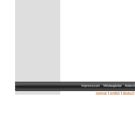
Impresszum
Médiaajánlat
Adatvé
magyar
|
english
|
deutsch