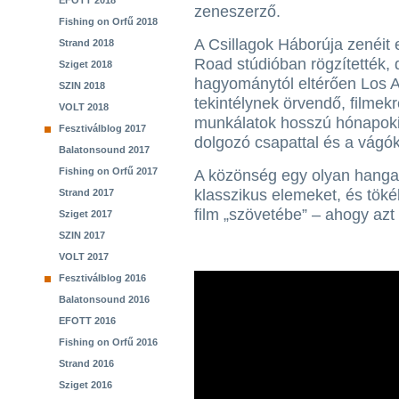
EFOTT 2018
zeneszerző.
Fishing on Orfű 2018
A Csillagok Háborúja zenéit
Strand 2018
Road stúdióban rögzítették, 
Sziget 2018
hagyománytól eltérően Los A
SZIN 2018
tekintélynek örvendő, filmekr
VOLT 2018
munkálatok hosszú hónapokig 
Fesztiválblog 2017
dolgozó csapattal és a vágó
Balatonsound 2017
Fishing on Orfű 2017
A közönség egy olyan hanga
klasszikus elemeket, és töké
Strand 2017
film „szövetébe” – ahogy azt 
Sziget 2017
SZIN 2017
VOLT 2017
Fesztiválblog 2016
Balatonsound 2016
EFOTT 2016
Fishing on Orfű 2016
Strand 2016
Sziget 2016