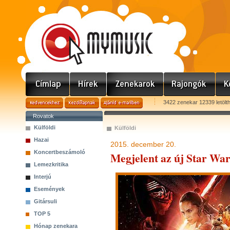
3422 zenekar 12339 letölt
Rovatok
Külföldi
Külföldi
Hazai
2015. december 20.
Koncertbeszámoló
Megjelent az új Star Wars
Lemezkritika
Interjú
Események
Gitársuli
TOP 5
Hónap zenekara