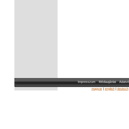
Impresszum
Médiaajánlat
Adatvé
magyar
|
english
|
deutsch