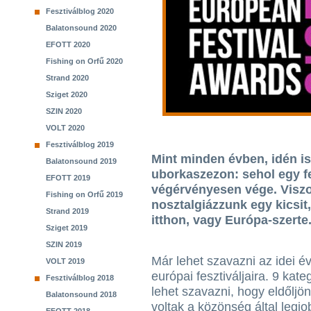
Fesztiválblog 2020
Balatonsound 2020
EFOTT 2020
Fishing on Orfű 2020
Strand 2020
Sziget 2020
SZIN 2020
VOLT 2020
Fesztiválblog 2019
Mint minden évben, idén is 
Balatonsound 2019
uborkaszezon: sehol egy fe
EFOTT 2019
végérvényesen vége. Viszo
Fishing on Orfű 2019
nosztalgiázzunk egy kicsit, 
Strand 2019
itthon, vagy Európa-szerte
Sziget 2019
SZIN 2019
Már lehet szavazni az idei é
VOLT 2019
európai fesztiváljaira. 9 kat
Fesztiválblog 2018
lehet szavazni, hogy eldőljö
Balatonsound 2018
voltak a közönség által legj