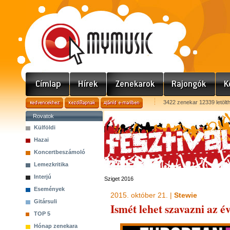
3422 zenekar 12339 letölt
Rovatok
Külföldi
Hazai
Koncertbeszámoló
Lemezkritika
Interjú
Sziget 2016
Események
2015. október 21. |
Stewie
Gitársuli
Ismét lehet szavazni az év
TOP 5
Hónap zenekara