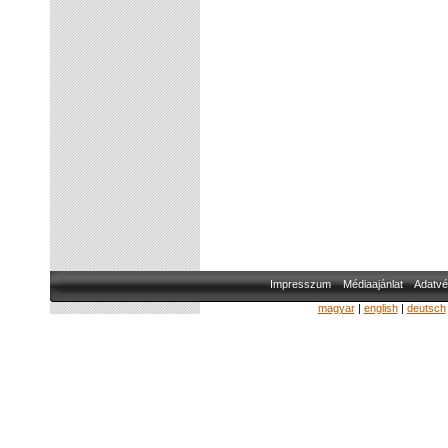
Impresszum
Médiaajánlat
Adatvé
magyar
|
english
|
deutsch