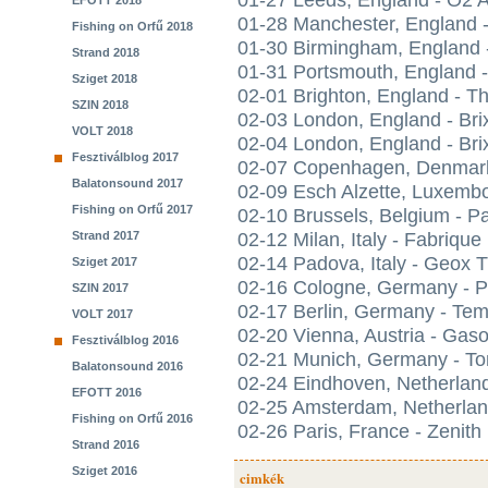
01-27 Leeds, England - O2
EFOTT 2018
01-28 Manchester, England 
Fishing on Orfű 2018
01-30 Birmingham, England
Strand 2018
01-31 Portsmouth, England -
Sziget 2018
02-01 Brighton, England - 
SZIN 2018
02-03 London, England - B
VOLT 2018
02-04 London, England - B
Fesztiválblog 2017
02-07 Copenhagen, Denmark
Balatonsound 2017
02-09 Esch Alzette, Luxemb
Fishing on Orfű 2017
02-10 Brussels, Belgium - P
Strand 2017
02-12 Milan, Italy - Fabrique
02-14 Padova, Italy - Geox 
Sziget 2017
02-16 Cologne, Germany - 
SZIN 2017
02-17 Berlin, Germany - T
VOLT 2017
02-20 Vienna, Austria - Ga
Fesztiválblog 2016
02-21 Munich, Germany - To
Balatonsound 2016
02-24 Eindhoven, Netherlan
EFOTT 2016
02-25 Amsterdam, Netherlan
Fishing on Orfű 2016
02-26 Paris, France - Zenith
Strand 2016
Sziget 2016
cimkék