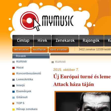
3422 zenekar 12339 letölt
Rovatok
Külföldi
Külföldi
Hazai
2015. október 7.
Koncertbeszámoló
Új Európai turné és leme
Lemezkritika
Attack háza táján
Interjú
Események
Gitársuli
TOP 5
Hónap zenekara