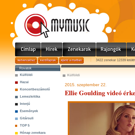
3422 zenekar 12339 letölt
Rovatok
Külföldi
Külföldi
Hazai
2015. szeptember 22.
Koncertbeszámoló
Ellie Goulding videó érke
Lemezkritika
Interjú
Események
Gitársuli
TOP 5
Hónap zenekara