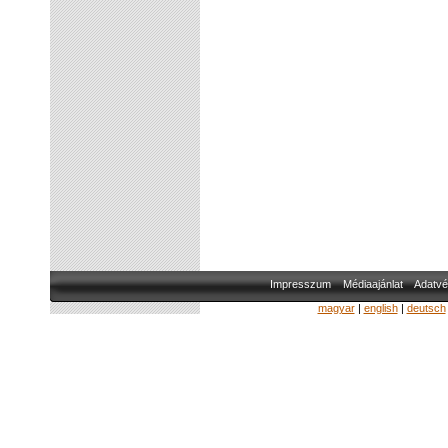
Impresszum
Médiaajánlat
Adatvé
magyar
|
english
|
deutsch