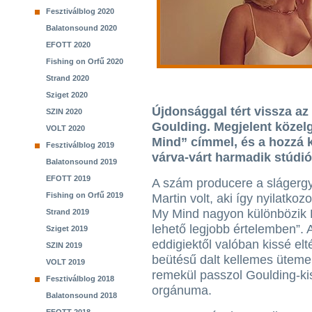
Fesztiválblog 2020
Balatonsound 2020
EFOTT 2020
Fishing on Orfű 2020
Strand 2020
Sziget 2020
Újdonsággal tért vissza az
SZIN 2020
Goulding. Megjelent közel
VOLT 2020
Mind” címmel, és a hozzá ké
Fesztiválblog 2019
várva-várt harmadik stúdi
Balatonsound 2019
EFOTT 2019
A szám producere a slágerg
Fishing on Orfű 2019
Martin volt, aki így nyilatkoz
My Mind nagyon különbözik El
Strand 2019
lehető legjobb értelemben”. 
Sziget 2019
eddigiektől valóban kissé elt
SZIN 2019
beütésű dalt kellemes üteme
VOLT 2019
remekül passzol Goulding-ki
Fesztiválblog 2018
orgánuma.
Balatonsound 2018