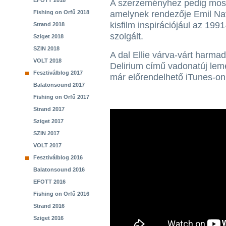
EFOTT 2018
A szerzeményhez pedig most 
Fishing on Orfű 2018
amelynek rendezője Emil Nav
kisfilm inspirációjául az 199
Strand 2018
szolgált.
Sziget 2018
SZIN 2018
A dal Ellie várva-várt harma
VOLT 2018
Delirium című vadonatúj leme
Fesztiválblog 2017
már előrendelhető iTunes-on
Balatonsound 2017
Fishing on Orfű 2017
Strand 2017
Sziget 2017
SZIN 2017
VOLT 2017
Fesztiválblog 2016
Balatonsound 2016
EFOTT 2016
Fishing on Orfű 2016
Strand 2016
Sziget 2016