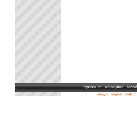
Impresszum
Médiaajánlat
Adatvé
magyar
|
english
|
deutsch