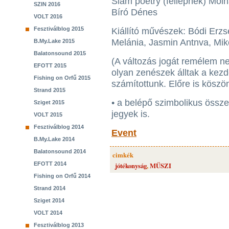
Slam poetry (fellépnek) Moln
SZIN 2016
Bíró Dénes
VOLT 2016
Fesztiválblog 2015
Kiállító művészek: Bódi Erzs
Melánia, Jasmin Antnva, Miko
B.My.Lake 2015
Balatonsound 2015
(A változás jogát remélem ne
EFOTT 2015
olyan zenészek álltak a kez
Fishing on Orfű 2015
számítottunk. Előre is köszö
Strand 2015
• a belépő szimbolikus össze
Sziget 2015
jegyek is.
VOLT 2015
Fesztiválblog 2014
Event
B.My.Lake 2014
Balatonsound 2014
cimkék
EFOTT 2014
jótékonyság
,
MÜSZI
Fishing on Orfű 2014
Strand 2014
Sziget 2014
VOLT 2014
Fesztiválblog 2013