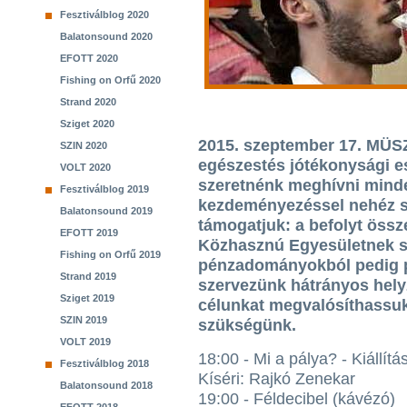
Fesztiválblog 2020
Balatonsound 2020
EFOTT 2020
Fishing on Orfű 2020
Strand 2020
Sziget 2020
2015. szeptember 17. MÜSZ
SZIN 2020
egészestés jótékonysági e
VOLT 2020
szeretnénk meghívni minde
Fesztiválblog 2019
kezdeményezéssel nehéz so
Balatonsound 2019
támogatjuk: a befolyt öss
EFOTT 2019
Közhasznú Egyesületnek sz
Fishing on Orfű 2019
pénzadományokból pedig p
Strand 2019
szervezünk hátrányos hel
Sziget 2019
célunkat megvalósíthassuk,
SZIN 2019
szükségünk.
VOLT 2019
18:00 - Mi a pálya? - Kiállít
Fesztiválblog 2018
Kíséri: Rajkó Zenekar
Balatonsound 2018
19:00 - Féldecibel (kávézó)