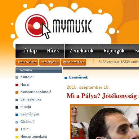
3422 zenekar 12339 letölt
Rovatok
Külföldi
Események
Hazai
2015. szeptember 15.
Koncertbeszámoló
Mi a Pálya? Jótékonyság
Lemezkritika
Interjú
Események
Gitársuli
TOP 5
Hónap zenekara