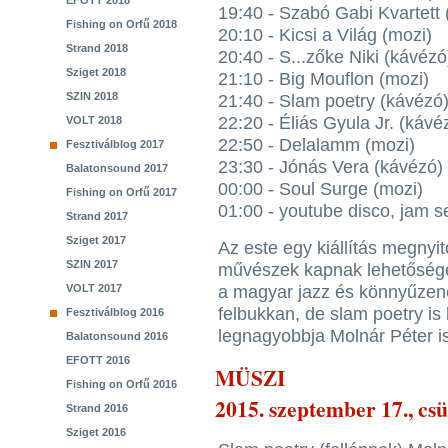
EFOTT 2018
19:40 - Szabó Gabi Kvartett
Fishing on Orfű 2018
20:10 - Kicsi a Világ (mozi)
Strand 2018
20:40 - S...zőke Niki (kávézó
Sziget 2018
21:10 - Big Mouflon (mozi)
SZIN 2018
21:40 - Slam poetry (kávézó
22:20 - Éliás Gyula Jr. (kávé
VOLT 2018
22:50 - Delalamm (mozi)
Fesztiválblog 2017
23:30 - Jónás Vera (kávézó)
Balatonsound 2017
00:00 - Soul Surge (mozi)
Fishing on Orfű 2017
01:00 - youtube disco, jam s
Strand 2017
Sziget 2017
Az este egy kiállítás megnyitó
SZIN 2017
művészek kapnak lehetősége
VOLT 2017
a magyar jazz és könnyűzen
felbukkan, de slam poetry is 
Fesztiválblog 2016
legnagyobbja Molnár Péter is
Balatonsound 2016
EFOTT 2016
MÜSZI
Fishing on Orfű 2016
2015. szeptember 17., cs
Strand 2016
Sziget 2016