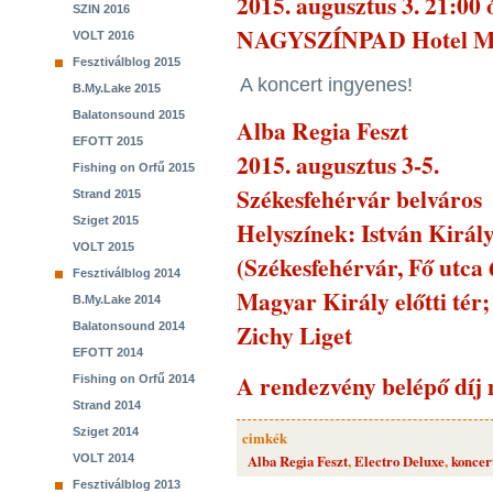
2015. augusztus 3. 21:00 
SZIN 2016
NAGYSZÍNPAD Hotel Magy
VOLT 2016
Fesztiválblog 2015
A koncert ingyenes!
B.My.Lake 2015
Balatonsound 2015
Alba Regia Feszt
EFOTT 2015
2015. augusztus 3-5.
Fishing on Orfű 2015
Székesfehérvár belváros
Strand 2015
Sziget 2015
Helyszínek: István Kirá
VOLT 2015
(Székesfehérvár, Fő utc
Fesztiválblog 2014
Magyar Király előtti tér;
B.My.Lake 2014
Zichy Liget
Balatonsound 2014
EFOTT 2014
A rendezvény belépő díj 
Fishing on Orfű 2014
Strand 2014
Sziget 2014
cimkék
VOLT 2014
Alba Regia Feszt
,
Electro Deluxe
,
koncer
Fesztiválblog 2013