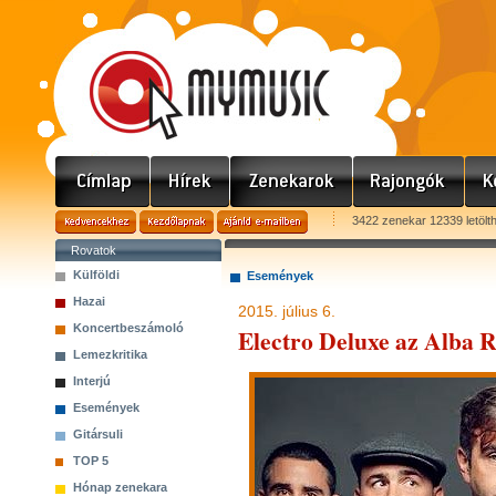
3422 zenekar 12339 letölt
Rovatok
Külföldi
Események
Hazai
2015. július 6.
Koncertbeszámoló
Electro Deluxe az Alba R
Lemezkritika
Interjú
Események
Gitársuli
TOP 5
Hónap zenekara