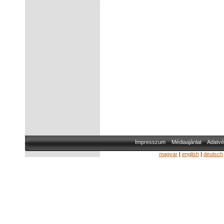
Impresszum
Médiaajánlat
Adatvé
magyar
|
english
|
deutsch