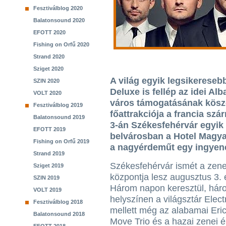
Fesztiválblog 2020
Balatonsound 2020
EFOTT 2020
Fishing on Orfű 2020
Strand 2020
Sziget 2020
A világ egyik legsikereseb
SZIN 2020
Deluxe is fellép az idei Al
VOLT 2020
város támogatásának köszö
Fesztiválblog 2019
főattrakciója a francia sz
Balatonsound 2019
3-án Székesfehérvár egyik 
EFOTT 2019
belvárosban a Hotel Magyar 
Fishing on Orfű 2019
a nagyérdeműt egy ingyene
Strand 2019
Székesfehérvár ismét a zenei
Sziget 2019
központja lesz augusztus 3. é
SZIN 2019
Három napon keresztül, hár
VOLT 2019
helyszínen a világsztár Elec
Fesztiválblog 2018
mellett még az alabamai Eric
Balatonsound 2018
Move Trio és a hazai zenei él