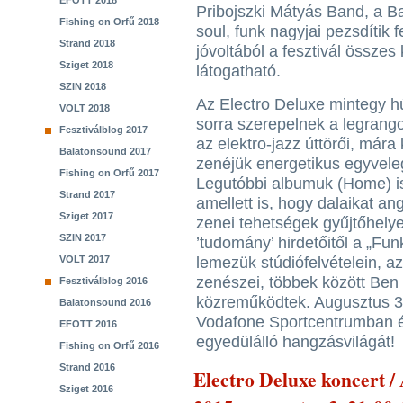
EFOTT 2018
Pribojszki Mátyás Band, a B
Fishing on Orfű 2018
soul, funk nagyjai pezsdítik f
Strand 2018
jóvoltából a fesztivál összes 
Sziget 2018
látogatható.
SZIN 2018
Az Electro Deluxe mintegy hú
VOLT 2018
sorra szerepelnek a legrango
Fesztiválblog 2017
az elektro-jazz úttörői, már
Balatonsound 2017
zenéjük energetikus egyveleg
Fishing on Orfű 2017
Legutóbbi albumuk (Home) is 
Strand 2017
amellett is, hogy dalaikat ang
Sziget 2017
zenei tehetségek gyűjtőhelye
SZIN 2017
’tudomány’ hirdetőitől a „Fun
VOLT 2017
lemezük stúdiófelvételein, a
zenészei, többek között Ben
Fesztiválblog 2016
közreműködtek. Augusztus 3-
Balatonsound 2016
Vodafone Sportcentrumban él
EFOTT 2016
egyedülálló hangzásvilágát!
Fishing on Orfű 2016
Strand 2016
Electro Deluxe koncert / 
Sziget 2016