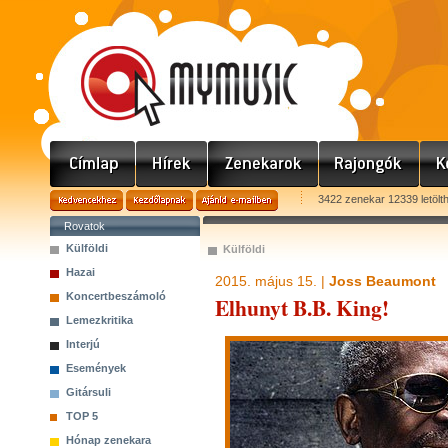
3422 zenekar 12339 letölt
Rovatok
Külföldi
Külföldi
Hazai
2015. május 15. |
Joss Beaumont
Koncertbeszámoló
Elhunyt B.B. King!
Lemezkritika
Interjú
Események
Gitársuli
TOP 5
Hónap zenekara