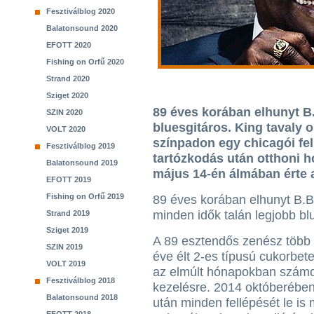
Fesztiválblog 2020
Balatonsound 2020
EFOTT 2020
Fishing on Orfű 2020
Strand 2020
Sziget 2020
89 éves korában elhunyt B.
SZIN 2020
bluesgitáros. King tavaly o
VOLT 2020
színpadon egy chicagói fel
Fesztiválblog 2019
tartózkodás után otthoni ho
Balatonsound 2019
május 14-én álmában érte a
EFOTT 2019
Fishing on Orfű 2019
89 éves korában elhunyt B.B
minden idők talán legjobb bl
Strand 2019
Sziget 2019
A 89 esztendős zenész több
SZIN 2019
éve élt 2-es típusú cukorbet
VOLT 2019
az elmúlt hónapokban számos
Fesztiválblog 2018
kezelésre. 2014 októberében 
Balatonsound 2018
után minden fellépését le is