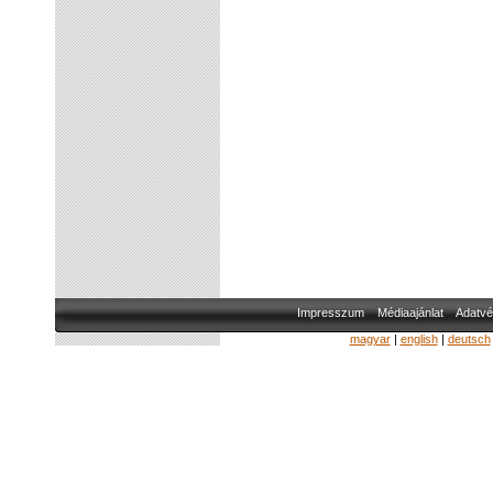
Impresszum
Médiaajánlat
Adatvé
magyar
|
english
|
deutsch