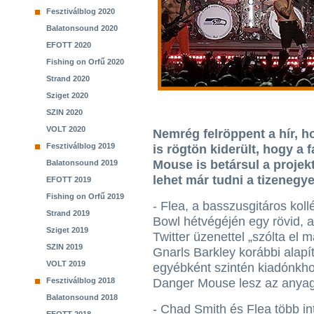
Fesztiválblog 2020
Balatonsound 2020
EFOTT 2020
Fishing on Orfű 2020
Strand 2020
Sziget 2020
SZIN 2020
VOLT 2020
Nemrég felröppent a hír, h
Fesztiválblog 2019
is rögtön kiderült, hogy a
Mouse is betársul a projek
Balatonsound 2019
lehet már tudni a tizenegy
EFOTT 2019
Fishing on Orfű 2019
- Flea, a basszusgitáros kol
Strand 2019
Bowl hétvégéjén egy rövid, az
Sziget 2019
Twitter üzenettel „szólta el m
SZIN 2019
Gnarls Barkley korábbi alapít
VOLT 2019
egyébként szintén kiadónkho
Fesztiválblog 2018
Danger Mouse lesz az anyag
Balatonsound 2018
- Chad Smith és Flea több in