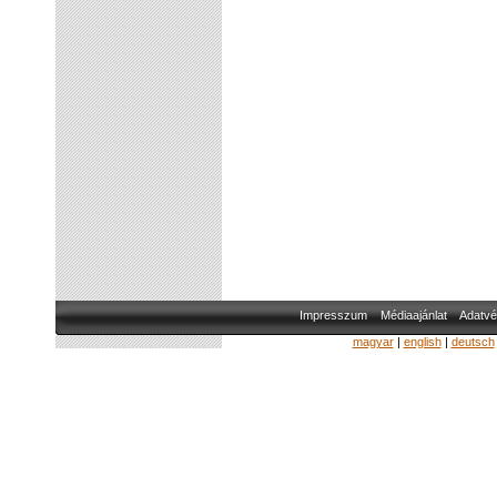
Impresszum
Médiaajánlat
Adatvé
magyar
|
english
|
deutsch