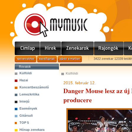
3422 zenekar 12339 letölt
Rovatok
Külföldi
Külföldi
Hazai
2015. február 12.
Koncertbeszámoló
Danger Mouse lesz az új
Lemezkritika
producere
Interjú
Események
Gitársuli
TOP 5
Hónap zenekara