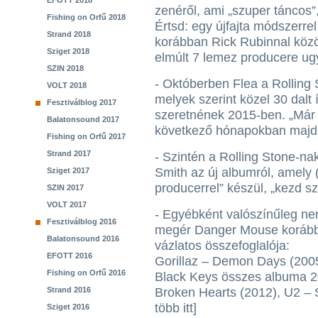
EFOTT 2018
zenéről, ami „szuper táncos”,
Fishing on Orfű 2018
Értsd: egy újfajta módszerrel 
Strand 2018
korábban Rick Rubinnal közö
Sziget 2018
elmúlt 7 lemez producere ugy
SZIN 2018
- Októberben Flea a Rolling S
VOLT 2018
melyek szerint közel 30 dalt 
Fesztiválblog 2017
szeretnének 2015-ben. „Már 
Balatonsound 2017
következő hónapokban majd b
Fishing on Orfű 2017
Strand 2017
- Szintén a Rolling Stone-n
Smith az új albumról, amely
Sziget 2017
producerrel” készül, „kezd sz
SZIN 2017
VOLT 2017
- Egyébként valószínűleg ne
Fesztiválblog 2016
megér Danger Mouse korább
Balatonsound 2016
vázlatos összefoglalója:
EFOTT 2016
Gorillaz – Demon Days (2005
Fishing on Orfű 2016
Black Keys összes albuma 20
Strand 2016
Broken Hearts (2012), U2 –
több itt]
Sziget 2016