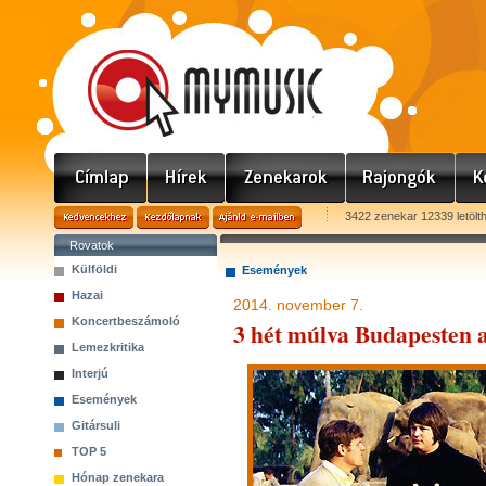
3422 zenekar 12339 letölt
Rovatok
Külföldi
Események
Hazai
2014. november 7.
Koncertbeszámoló
3 hét múlva Budapesten 
Lemezkritika
Interjú
Események
Gitársuli
TOP 5
Hónap zenekara