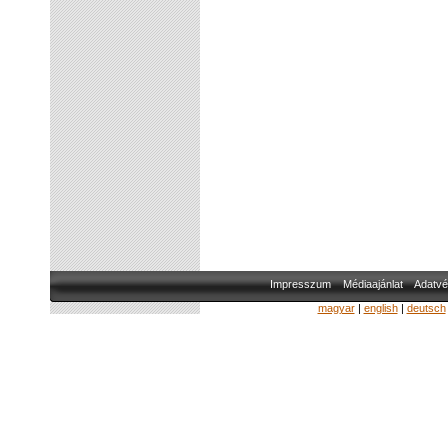
Impresszum
Médiaajánlat
Adatvé
magyar
|
english
|
deutsch