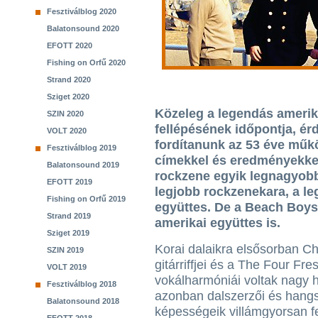
Fesztiválblog 2020
Balatonsound 2020
EFOTT 2020
Fishing on Orfű 2020
Strand 2020
Sziget 2020
Közeleg a legendás amerik
SZIN 2020
fellépésének időpontja, ér
VOLT 2020
fordítanunk az 53 éve műkö
Fesztiválblog 2019
címekkel és eredményekkel
Balatonsound 2019
rockzene egyik legnagyobb
EFOTT 2019
legjobb rockzenekara, a le
Fishing on Orfű 2019
együttes. De a Beach Boys
Strand 2019
amerikai együttes is.
Sziget 2019
Korai dalaikra elsősorban C
SZIN 2019
gitárriffjei és a The Four Fr
VOLT 2019
vokálharmóniái voltak nagy h
Fesztiválblog 2018
azonban dalszerzői és hangs
Balatonsound 2018
képességeik villámgyorsan fe