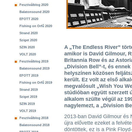
Fesztiválblog 2020
Balatonsound 2020
EFOTT 2020
Fishing on Orfű 2020
Strand 2020
Sziget 2020
A „The Endless River” tört
SZIN 2020
amikor is David Gilmour, 
VOLT 2020
Britannia Row és az Astori
Fesztiválblog 2019
„Division Bell”-t, és enn
Balatonsound 2019
helyszínen közösen feljátsz
EFOTT 2019
került. Ez volt az első alk
Fishing on Orfű 2019
megvalósult „Wish You Wer
Strand 2019
stúdióban együtt szerzett 
Sziget 2019
alkalom szülte végül az 19
SZIN 2019
nagylemezt, a „Division Bel
VOLT 2019
2013-ban David Gilmour és 
Fesztiválblog 2018
újra elővette ezeket a felvét
Balatonsound 2018
döntöttek, ez is a Pink Floyd