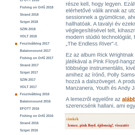
EFOTT 2018
része kell, hogy legyen. Ezál
Fishing on Orfű 2018
elérhetővé válik annak az ut
Strand 2018
sessionnek a gyümölcse, ah
Sziget 2018
hallhatóak. A tavalyi év ezek
SZIN 2018
véglegesítésével telt, kihasz
modern stúdió technológiát,
VOLT 2018
„The Endless River”-t.
Fesztiválblog 2017
Balatonsound 2017
Ez az album Rick Wrightnak ál
Fishing on Orfű 2017
játékával a Pink Floyd-hangz
Strand 2017
többsége instrumentális, kiv
Sziget 2017
amihez az írónő, Polly Sams
SZIN 2017
hozzá a dalszöveget. A produ
VOLT 2017
Manzanera, Youth és Andy 
Fesztiválblog 2016
A lemezről egyelőre az
aláb
Balatonsound 2016
szerencsénk hallani, ami egy
EFOTT 2016
Fishing on Orfű 2016
cimkék
Strand 2016
lemez
,
pink floyd
,
újdonság!
,
visszatér
Sziget 2016