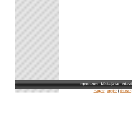
Impresszum
Médiaajánlat
Adatvé
magyar
|
english
|
deutsch