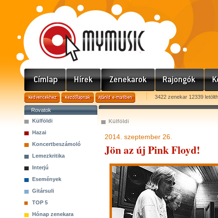
3422 zenekar 12339 letölt
Rovatok
Külföldi
Külföldi
Hazai
2014. szeptember 26.
Koncertbeszámoló
Jön az új Pink Floyd!
Lemezkritika
Interjú
Események
Gitársuli
TOP 5
Hónap zenekara