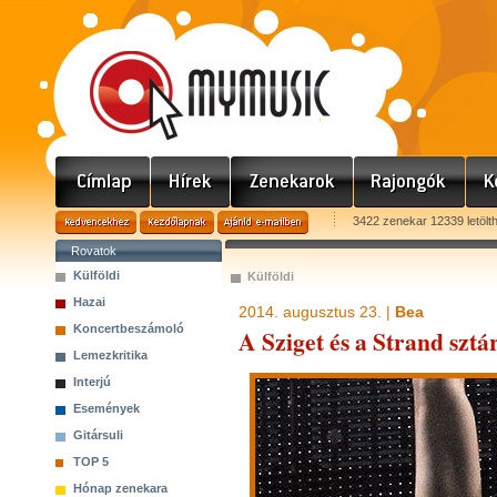
3422 zenekar 12339 letölt
Rovatok
Külföldi
Külföldi
Hazai
2014. augusztus 23. |
Bea
Koncertbeszámoló
A Sziget és a Strand szt
Lemezkritika
Interjú
Események
Gitársuli
TOP 5
Hónap zenekara