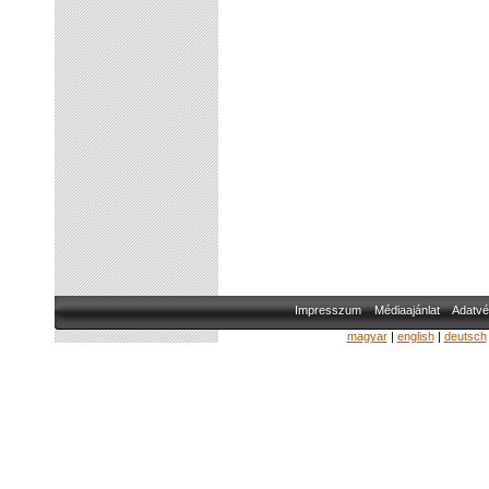
Impresszum
Médiaajánlat
Adatvé
magyar
|
english
|
deutsch