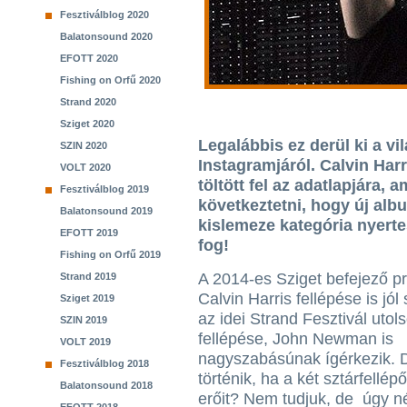
Fesztiválblog 2020
Balatonsound 2020
EFOTT 2020
Fishing on Orfű 2020
Strand 2020
Sziget 2020
Legalábbis ez derül ki a v
SZIN 2020
Instagramjáról. Calvin Harr
VOLT 2020
töltött fel az adatlapjára,
Fesztiválblog 2019
következtetni, hogy új alb
Balatonsound 2019
kislemeze kategória nyert
EFOTT 2019
fog!
Fishing on Orfű 2019
A 2014-es Sziget befejező pr
Strand 2019
Calvin Harris fellépése is jól 
Sziget 2019
az idei Strand Fesztivál utol
SZIN 2019
fellépése, John Newman is
VOLT 2019
nagyszabásúnak ígérkezik. 
Fesztiválblog 2018
történik, ha a két sztárfellép
Balatonsound 2018
erőit? Nem tudjuk, de úgy n