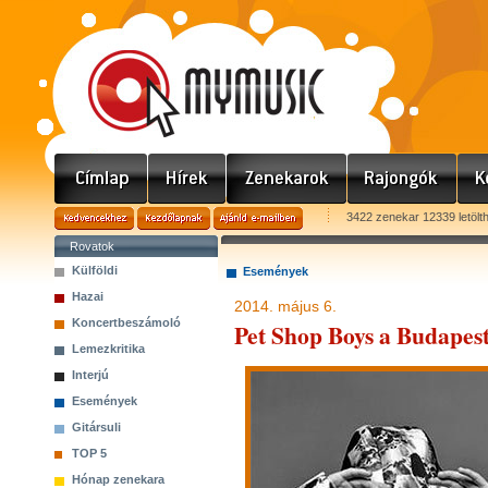
3422 zenekar 12339 letölt
Rovatok
Külföldi
Események
Hazai
2014. május 6.
Koncertbeszámoló
Pet Shop Boys a Budapes
Lemezkritika
Interjú
Események
Gitársuli
TOP 5
Hónap zenekara