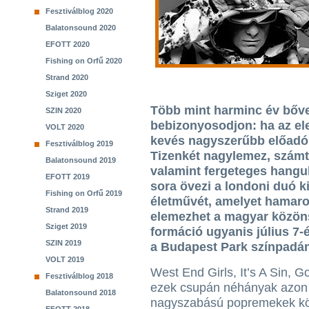
Fesztiválblog 2020
Balatonsound 2020
EFOTT 2020
Fishing on Orfű 2020
Strand 2020
Sziget 2020
Több mint harminc év bőve
SZIN 2020
bebizonyosodjon: ha az el
VOLT 2020
kevés nagyszerűbb előadó 
Fesztiválblog 2019
Tizenkét nagylemez, számta
Balatonsound 2019
valamint fergeteges hangul
EFOTT 2019
sora övezi a londoni duó k
Fishing on Orfű 2019
életművét, amelyet hamaro
Strand 2019
elemezhet a magyar közö
Sziget 2019
formáció ugyanis július 7
SZIN 2019
a Budapest Park színpadán
VOLT 2019
West End Girls, It’s A Sin, 
Fesztiválblog 2018
ezek csupán néhányak azon
Balatonsound 2018
nagyszabású popremekek kö