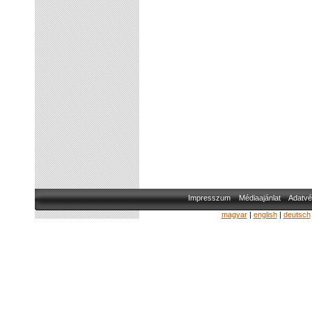
Impresszum
Médiaajánlat
Adatvé
magyar
|
english
|
deutsch