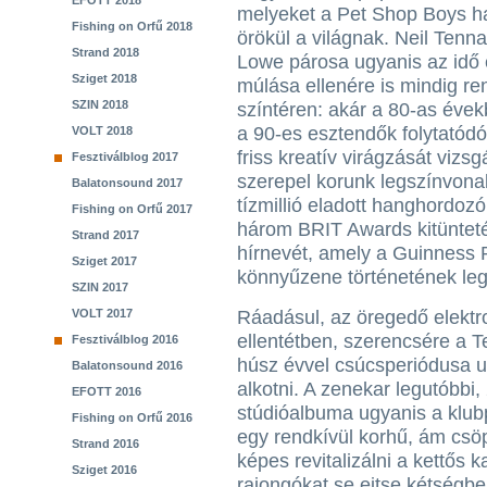
EFOTT 2018
melyeket a Pet Shop Boys h
Fishing on Orfű 2018
örökül a világnak. Neil Tenna
Strand 2018
Lowe párosa ugyanis az idő 
Sziget 2018
múlása ellenére is mindig ren
SZIN 2018
színtéren: akár a 80-as évek
a 90-es esztendők folytatódó
VOLT 2018
friss kreatív virágzását vizs
Fesztiválblog 2017
szerepel korunk legszínvona
Balatonsound 2017
tízmillió eladott hanghordoz
Fishing on Orfű 2017
három BRIT Awards kitüntetés
Strand 2017
hírnevét, amely a Guinness R
Sziget 2017
könnyűzene történetének leg
SZIN 2017
VOLT 2017
Ráadásul, az öregedő elektro
ellentétben, szerencsére a 
Fesztiválblog 2016
húsz évvel csúcsperiódusa 
Balatonsound 2016
alkotni. A zenekar legutóbbi,
EFOTT 2016
stúdióalbuma ugyanis a klubp
Fishing on Orfű 2016
egy rendkívül korhű, ám csö
Strand 2016
képes revitalizálni a kettős 
Sziget 2016
rajongókat se ejtse kétségbe