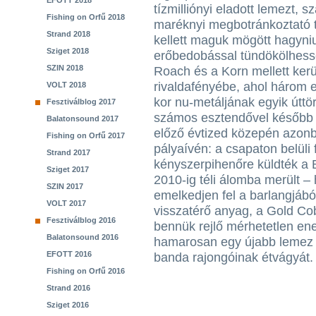
EFOTT 2018
tízmilliónyi eladott lemezt, 
Fishing on Orfű 2018
maréknyi megbotránkoztató t
Strand 2018
kellett maguk mögött hagyni
Sziget 2018
erőbedobással tündökölhess
SZIN 2018
Roach és a Korn mellett kerü
rivaldafényébe, ahol három e
VOLT 2018
kor nu-metáljának egyik úttö
Fesztiválblog 2017
számos esztendővel később is
Balatonsound 2017
előző évtized közepén azonb
Fishing on Orfű 2017
pályaívén: a csapaton belüli
Strand 2017
kényszerpihenőre küldték a 
Sziget 2017
2010-ig téli álomba merült –
SZIN 2017
emelkedjen fel a barlangjábó
VOLT 2017
visszatérő anyag, a Gold Co
Fesztiválblog 2016
bennük rejlő mérhetetlen ener
Balatonsound 2016
hamarosan egy újabb lemez fo
EFOTT 2016
banda rajongóinak étvágyát.
Fishing on Orfű 2016
Strand 2016
Sziget 2016