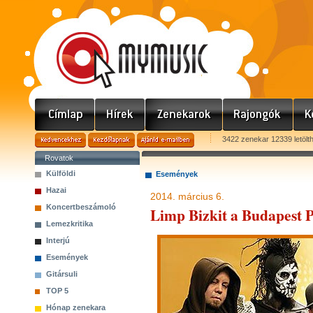
3422 zenekar 12339 letölt
Rovatok
Külföldi
Események
Hazai
2014. március 6.
Koncertbeszámoló
Limp Bizkit a Budapest 
Lemezkritika
Interjú
Események
Gitársuli
TOP 5
Hónap zenekara