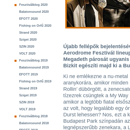
Fesztiválblog 2020
Balatonsound 2020
EFOTT 2020
Fishing on Orfű 2020
Strand 2020
Sziget 2020
Újabb fellépők bejelentésév
SZIN 2020
Aerodrome Fesztivál lineu
VOLT 2020
Megadeth párosát ugyanis
Fesztiválblog 2019
Bizkit egészíti majd ki a 
Balatonsound 2019
EFOTT 2019
Ki ne emlékezne a nu-metal
Fishing on Orfű 2019
aranykorára, amikor minden 
Rollin’ dübörgött, a zenecsat
Strand 2019
tízezrek csüngtek a My Way k
Sziget 2019
amikor a legtöbb fiatal első
SZIN 2019
az volt, hogy legalább egy ó
VOLT 2019
Durst lehessen? Nos, ezt a k
Fesztiválblog 2018
Budapest Park színpadán az 
Balatonsound 2018
legnépszerűbb zenekara, a L