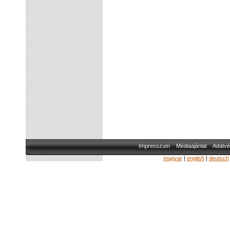
Impresszum
Médiaajánlat
Adatvé
magyar
|
english
|
deutsch