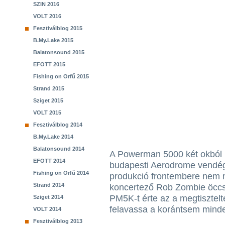
SZIN 2016
VOLT 2016
Fesztiválblog 2015
B.My.Lake 2015
Balatonsound 2015
EFOTT 2015
Fishing on Orfű 2015
Strand 2015
Sziget 2015
VOLT 2015
Fesztiválblog 2014
B.My.Lake 2014
Balatonsound 2014
A Powerman 5000 két okból i
EFOTT 2014
budapesti Aerodrome vendége
Fishing on Orfű 2014
produkció frontembere nem 
Strand 2014
koncertező Rob Zombie öccse
PM5K-t érte az a megtisztelt
Sziget 2014
felavassa a korántsem mind
VOLT 2014
Fesztiválblog 2013