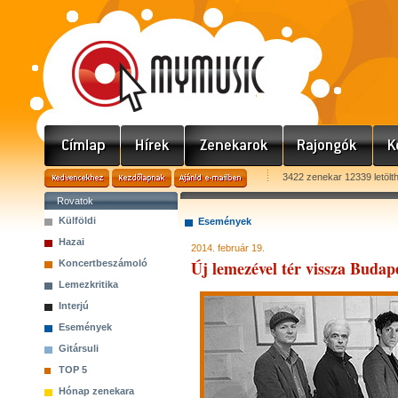
3422 zenekar 12339 letölt
Rovatok
Külföldi
Események
Hazai
2014. február 19.
Új lemezével tér vissza Budape
Koncertbeszámoló
Lemezkritika
Interjú
Események
Gitársuli
TOP 5
Hónap zenekara