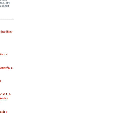
ítás, ami
a kapuit.
s headliner
isco a
dukciója a
i
 CALL &
ezik a
e
mját a