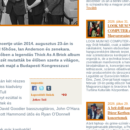
december 16-án a berlini Uber
is színpadra lép a magyar prod
Tovább
2026. július 31.
LOOK MUM 
COMPUTER el
Magyarország
LOOK MUM NO COMPUTER oly
oncertje után 2014. augusztus 23-án is
egy őrült feltaláló, csak a talá
rakétaként, hanem elsősorban
l főhőse, Ian Anderson és zenekara.
hangszerekként öltenek testet. 
dőben a legendás Thick As A Brick album
már szintetizátoros kerékpárt 
orgonát is, de a technikai bravú
ét mutatták be élőben szerte a világon,
zseniálisan manőverezik a ha
nek majd a Budapesti Kongresszusi
birodalmában is, koncertjei ren
teltházasok, számos előadóval
már producerként és társszerz
Legutóbb az Eurovízión feltűnt 
Eins, Zwei, Drei-jal futott nagyo
-án két részes
megosztás
február 19-én pedig először hal
iss kiadvány
Magyarországon is bravúros fe
Turbina Kulturális Központban.
Tull
kapcsolódó linkek
t ezúttal is
Jethro Tull
etek és
2026. július 29.
A brit drill pa
t David Goodier basszusgitáros, John O'Hara
Dürer Kertben
 Scott Hammond ütős és Ryan O’Donnell
koncerteznek
A brit hiphop- és grime-színtér
legizgalmasabb jelensége, a P
yek már kaphatók!