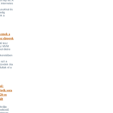
 lép fel. A
t internetes
lusukkal és
edig
ek a
keznek a
sz slágerek
dé lesz
az MVM
l életre
 keretében
 azt a
tizedek óta
ultak el a
mű:
lépők sora
026-os
ált
iválja
melkedő
zetesen