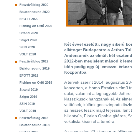
Fesztiválblog 2020
Balatonsound 2020
EFOTT 2020
Fishing on Orfű 2020
Strand 2020
Sziget 2020
Két évvel ezelőtti, nagy sikerű k
SZIN 2020
ellátogat Budapestre a Jethro Tul
VOLT 2020
Andersonék az elmúlt két eszten
2012-ben megjelent második lemez
Fesztiválblog 2019
idén pedig egy új lemezzel érkez
Balatonsound 2019
Központba.
EFOTT 2019
A tervek szerint 2014. augusztus 23
Fishing on Orfű 2019
koncerten, a Homo Erraticus című fr
Strand 2019
dalai, valamint a legnagyobb Jethro 
Sziget 2019
klasszikusok hangzanak el. Az élmény
SZIN 2019
vetítések, különleges színpadi díszl
színészek teszik majd teljessé. Ian
VOLT 2019
billentyűs, Florian Opahle gitáros,
Fesztiválblog 2018
vokalista kíséri el a turnéra.
Balatonsound 2018
Az augusztus 23-i koncertre ülőjeg