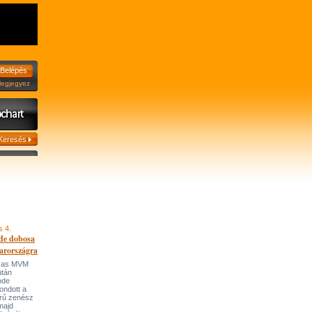
jegyez
s 4.
de dobosa
arországra
házas MVM
után
ode
ondott a
írű zenész
majd