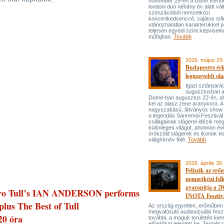
november 25-én a Dürer Kertben
londoni duó néhány év alatt vál
szenzációból nemzetközi
koncertkedvenccé, sajátos stí
utánozhatatlan karakterükkel p
teljesen egyedi színt képviseln
műfajban.
Tovább
2026. május 29.
Budapestre ér
legnagyobb ola
Igazi sztárpará
augusztusban 
Dome-ban augusztus 22-én, aho
kel az olasz zene aranykora. A
nagyszabású, látványos show
a legendás Sanremói Fesztivál
csillagainak slágerei idézik meg
különleges világot, ahonnan év
örökzöld slágerek és ikonok ind
világhírnév felé.
Tovább
2026. április 30.
Felizzik az erő
nemzetközi fel
gyarapítja a 2
thro Tull’s IAN ANDERSON performs
INOTA Fesztiv
lus The Best of Tull
Az ország egyetlen, erőműben
megvalósuló audiovizuális feszt
20 óra
további, a maguk területén kie
előadókat jelentett be. Termés