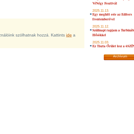
VéNégy Fesztivál
2025.11.13.
Egy meghitt este az Editors
frontemberével
2025.11.12.
Szülinapi rapjam a Turbiná
sználóink szólhatnak hozzá. Kattints
ide
a
Hősökkel
2025.11.03.
Ez Tiszta Őrület lesz a 6SZ
Archívum