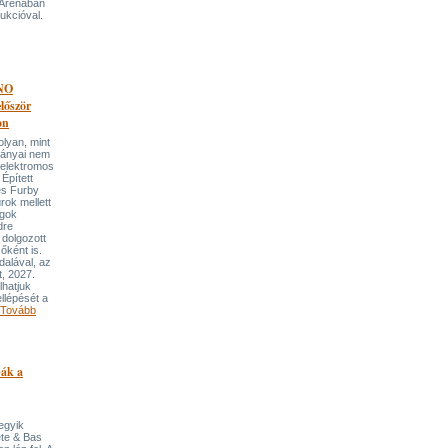
 Arénában
ukcióval.
NO
őször
on
an, mint
lmányai nem
 elektromos
Épített
és Furby
rok mellett
ngok
dre
 dolgozott
őként is.
dalával, az
t, 2027.
lhatjuk
llépését a
Tovább
pák a
 egyik
ete & Bas