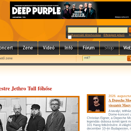
Felhasználó létrehozása
Elfelejtett jelszó
Meg
hető zene
stre Jethro Tull főhőse
2026. augusztu
A Depeche Mo
visszatér Magy
A tavalyi, telt
Dome-koncert 
Christian Eigner, a Depeche M
legendás dobosa ismét igent m
101 Hang felkérésére. A világh
december 10-én Budapesten, 