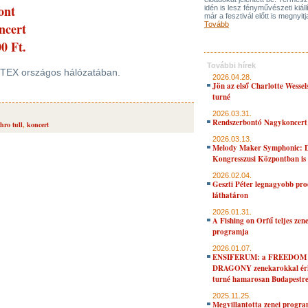
ont
idén is lesz fényművészeti kiáll
már a fesztivál előtt is megnyitj
ncert
Tovább
0 Ft.
További hírek
a TEX országos hálózatában.
2026.04.28.
Jön az első Charlotte Wessel
turné
2026.03.31.
Rendszerbontó Nagykoncert
thro tull
,
koncert
2026.03.13.
Melody Maker Symphonic: D
Kongresszusi Központban is
2026.02.04.
Geszti Péter legnagyobb pro
láthatáron
2026.01.31.
A Fishing on Orfű teljes zene
programja
2026.01.07.
ENSIFERUM: a FREEDOM
DRAGONY zenekarokkal érk
turné hamarosan Budapestr
2025.11.25.
Megvillantotta zenei progra