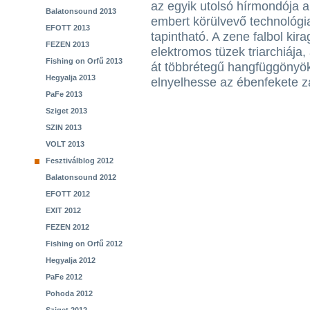
az egyik utolsó hírmondója 
Balatonsound 2013
embert körülvevő technológia 
EFOTT 2013
tapintható. A zene falbol kira
FEZEN 2013
elektromos tüzek triarchiája,
Fishing on Orfű 2013
át többrétegű hangfüggönyö
Hegyalja 2013
elnyelhesse az ébenfekete za
PaFe 2013
Sziget 2013
SZIN 2013
VOLT 2013
Fesztiválblog 2012
Balatonsound 2012
EFOTT 2012
EXIT 2012
FEZEN 2012
Fishing on Orfű 2012
Hegyalja 2012
PaFe 2012
Pohoda 2012