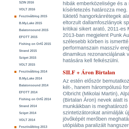
SZIN 2016
hibák emberközelisége és a s
kísérletezés határozza meg
VOLT 2016
lüktető hangorkánrétegek alat
Fesztiválblog 2015
eltorzult dallamfoszlányok s
B.My.Lake 2015
kritikai sikert arató, 2011-e
Balatonsound 2015
2013-ban megjelent Punk Aut
EFOTT 2015
szélesebb körben is ismertté
Fishing on Orfű 2015
performanszain masszív erej
Strand 2015
dinamikus rezonanciájának ve
Sziget 2015
hatására kell felkészülni.
VOLT 2015
SILF + Áron Birtalan
Fesztiválblog 2014
B.My.Lake 2014
Az estén először bemutatkoz
Balatonsound 2014
két-, hanem hárompólusú for
EFOTT 2014
Olbricht (Mikolai Martin), Al
(Birtalan Áron) nevek alatt i
Fishing on Orfű 2014
munkáikban is meghatározó 
Strand 2014
szintetizátorokat animálják ú
Sziget 2014
jövőképét merőben meghatár
VOLT 2014
utópiáiba paralizált hangsz
Fesztiválblog 2013