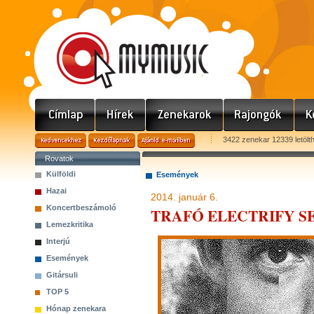
3422 zenekar 12339 letölt
Rovatok
Külföldi
Események
Hazai
2014. január 6.
Koncertbeszámoló
TRAFÓ ELECTRIFY SERI
Lemezkritika
Interjú
Események
Gitársuli
TOP 5
Hónap zenekara