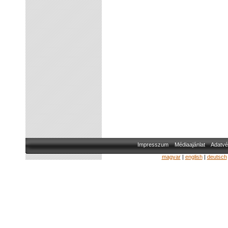
Impresszum
Médiaajánlat
Adatvé
magyar
|
english
|
deutsch