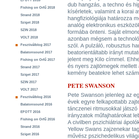
EFOTT 2018
dub hangzás, a techno és hip
Fishing on Orfű 2018
kísérletek, valamint a korai 
Strand 2018
hangfiziológiája határozza m
Sziget 2018
analóg elektronikus eszközö
SZIN 2018
formába önteni. Saját elmon
VOLT 2018
azonban mégsem a technológ
szól. A pulzáló, robusztus h
Fesztiválblog 2017
beatorientáltabb irányt mut
Balatonsound 2017
jelent meg Kilo címmel. Ehhe
Fishing on Orfű 2017
és nyers zajtömegek mellett 
Strand 2017
kemény beatekre lehet számí
Sziget 2017
SZIN 2017
PETE SWANSON
VOLT 2017
Pete Swanson jelenleg az egy
Fesztiválblog 2016
évek egyre felkapottabb zaj
Balatonsound 2016
tánczenei ritmusokkal játszó
EFOTT 2016
irányzatok műfajhatárokat l
Fishing on Orfű 2016
A civilben pszichiátriai ápo
Strand 2016
Yellow Swans zajzenekar tag
Sziget 2016
művész pszichedelikus világát