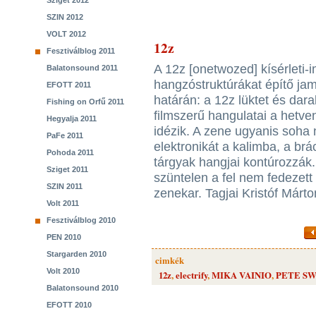
Sziget 2012
SZIN 2012
VOLT 2012
12z
Fesztiválblog 2011
A 12z [onetwozed] kísérleti-
Balatonsound 2011
hangzóstruktúrákat építő jamt
EFOTT 2011
határán: a 12z lüktet és dara
Fishing on Orfű 2011
filmszerű hangulatai a hetve
Hegyalja 2011
idézik. A zene ugyanis soha 
PaFe 2011
elektronikát a kalimba, a b
Pohoda 2011
tárgyak hangjai kontúrozzák.
Sziget 2011
szüntelen a fel nem fedezett
SZIN 2011
zenekar. Tagjai Kristóf Márto
Volt 2011
Fesztiválblog 2010
PEN 2010
Stargarden 2010
cimkék
Volt 2010
12z
,
electrify
,
MIKA VAINIO
,
PETE S
Balatonsound 2010
EFOTT 2010