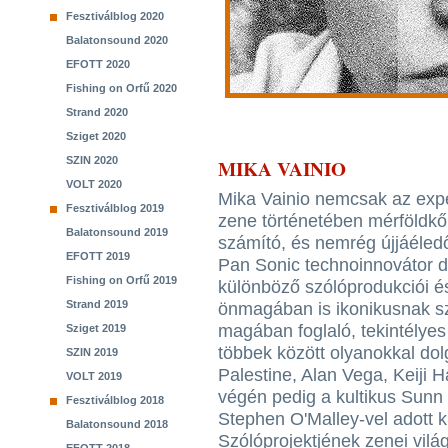
Fesztiválblog 2020
Balatonsound 2020
EFOTT 2020
Fishing on Orfű 2020
Strand 2020
Sziget 2020
SZIN 2020
MIKA VAINIO
VOLT 2020
Mika Vainio nemcsak az expe
Fesztiválblog 2019
zene történetében mérföldk
Balatonsound 2019
számító, és nemrég újjáéle
EFOTT 2019
Pan Sonic technoinnovátor d
Fishing on Orfű 2019
különböző szólóprodukciói és
Strand 2019
önmagában is ikonikusnak szá
magában foglaló, tekintélye
Sziget 2019
többek között olyanokkal do
SZIN 2019
Palestine, Alan Vega, Keiji
VOLT 2019
végén pedig a kultikus Sunn 
Fesztiválblog 2018
Stephen O'Malley-vel adott 
Balatonsound 2018
Szólóprojektjének zenei vilá