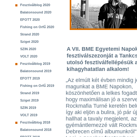
Fesztiválblog 2020
Balatonsound 2020
EFOTT 2020
Fishing on Orfű 2020
Strand 2020
Sziget 2020
A VII. BME Egyetemi Napoko
SZIN 2020
fesztiválszezonját a Tankc
VOLT 2020
utolsó fesztiválfellépésük
Fesztiválblog 2019
kihagyhatatlan alkalom!
Balatonsound 2019
EFOTT 2019
„Az elmúlt két évben mindig j
magunkat a BME Napokon,
Fishing on Orfű 2019
köszönhetően a lelkes fogad
Strand 2019
hogy maximálisan jó a szerv
Sziget 2019
Rockmafia Turné keretén bel
SZIN 2019
így aki eljön a bulira, jó pár új
VOLT 2019
hallhat a tavaly megjelent, a
Fesztiválblog 2018
gyémántlemezzé vált Rockma
Balatonsound 2018
Debrecen című albumunkról" 