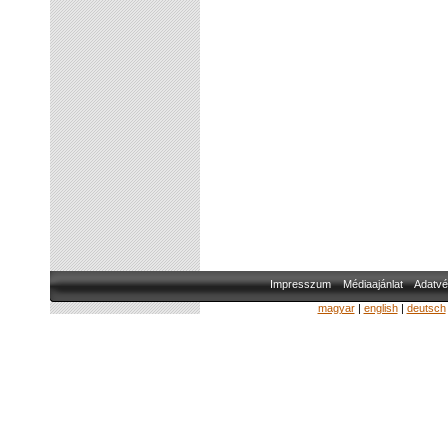
Impresszum
Médiaajánlat
Adatvé
magyar
|
english
|
deutsch