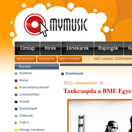
3422 zenekar 12339 letölt
Rovatok
Külföldi
Események
Hazai
2013. szeptember 16.
Koncertbeszámoló
Tankcsapda a BME Egye
Lemezkritika
Interjú
Események
Gitársuli
TOP 5
Hónap zenekara