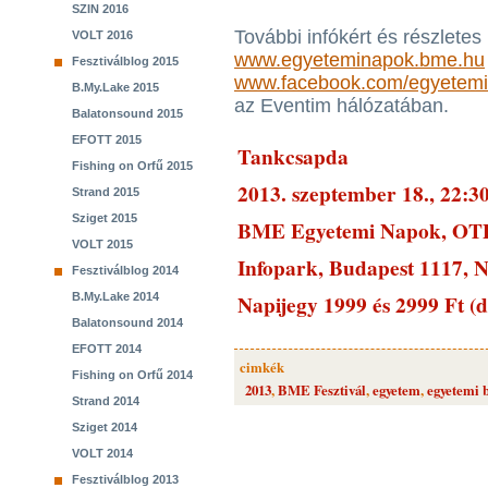
SZIN 2016
További infókért és részlete
VOLT 2016
www.egyeteminapok.bme.hu
Fesztiválblog 2015
www.facebook.com/egyetem
B.My.Lake 2015
az Eventim hálózatában.
Balatonsound 2015
EFOTT 2015
Tankcsapda
Fishing on Orfű 2015
2013. szeptember 18., 22:3
Strand 2015
Sziget 2015
BME Egyetemi Napok, OTP
VOLT 2015
Infopark, Budapest 1117, 
Fesztiválblog 2014
Napijegy 1999 és 2999 Ft (d
B.My.Lake 2014
Balatonsound 2014
EFOTT 2014
cimkék
Fishing on Orfű 2014
2013
,
BME Fesztivál
,
egyetem
,
egyetemi 
Strand 2014
Sziget 2014
VOLT 2014
Fesztiválblog 2013