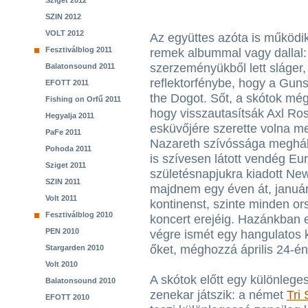
Sziget 2012
SZIN 2012
VOLT 2012
Az együttes azóta is működik,
Fesztiválblog 2011
remek albummal vagy dallal:
szerzeményükből lett sláger,
Balatonsound 2011
reflektorfénybe, hogy a Guns
EFOTT 2011
the Dogot. Sőt, a skótok mé
Fishing on Orfű 2011
hogy visszautasítsák Axl Ro
Hegyalja 2011
esküvőjére szerette volna m
PaFe 2011
Nazareth szívóssága meghál
Pohoda 2011
is szívesen látott vendég E
Sziget 2011
születésnapjukra kiadott Ne
SZIN 2011
majdnem egy éven át, január
Volt 2011
kontinenst, szinte minden or
Fesztiválblog 2010
koncert erejéig. Hazánkban 
PEN 2010
végre ismét egy hangulatos 
őket, méghozzá április 24-én
Stargarden 2010
Volt 2010
A skótok előtt egy különlege
Balatonsound 2010
zenekar játszik: a német
Tri
EFOTT 2010