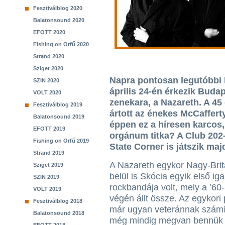
Fesztiválblog 2020
Balatonsound 2020
EFOTT 2020
Fishing on Orfű 2020
Strand 2020
Sziget 2020
Napra pontosan legutóbbi 
SZIN 2020
április 24-én érkezik Buda
VOLT 2020
zenekara, a Nazareth. A 45
Fesztiválblog 2019
ártott az énekes McCaffert
Balatonsound 2019
éppen ez a híresen karcos,
EFOTT 2019
orgánum titka? A Club 202-
Fishing on Orfű 2019
State Corner is játszik maj
Strand 2019
A Nazareth egykor Nagy-Brit
Sziget 2019
belül is Skócia egyik első iga
SZIN 2019
rockbandája volt, mely a ’60
VOLT 2019
végén állt össze. Az egykori
Fesztiválblog 2018
már ugyan veteránnak számí
Balatonsound 2018
még mindig megvan bennük l