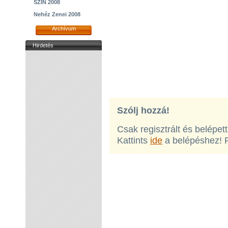
SZIN 2008
Nehéz Zenei 2008
Archívum
Hirdetés
Szólj hozzá!
Csak regisztrált és belépet
Kattints
ide
a belépéshez! 