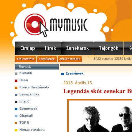
3422 zenekar 12339 letölt
Rovatok
Külföldi
Események
Hazai
2013. április 15.
Koncertbeszámoló
Legendás skót zenekar B
Lemezkritika
Interjú
Események
Gitársuli
TOP 5
Hónap zenekara