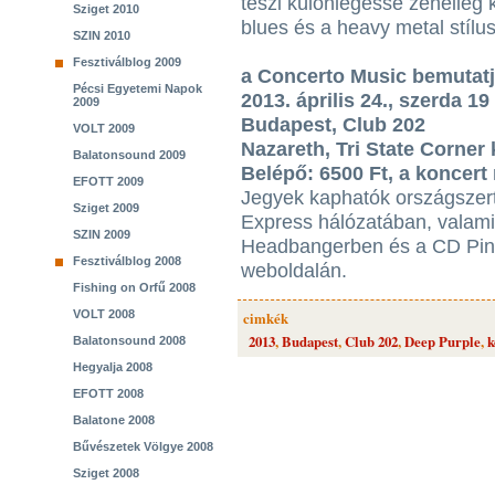
teszi különlegessé zeneileg 
Sziget 2010
blues és a heavy metal stílu
SZIN 2010
Fesztiválblog 2009
a Concerto Music bemutatj
Pécsi Egyetemi Napok
2013. április 24., szerda 19
2009
Budapest, Club 202
VOLT 2009
Nazareth, Tri State Corner
Balatonsound 2009
Belépő: 6500 Ft, a koncert
EFOTT 2009
Jegyek kaphatók országszerte
Sziget 2009
Express hálózatában, valam
SZIN 2009
Headbangerben és a CD Pin
Fesztiválblog 2008
weboldalán.
Fishing on Orfű 2008
VOLT 2008
cimkék
2013
,
Budapest
,
Club 202
,
Deep Purple
,
k
Balatonsound 2008
Hegyalja 2008
EFOTT 2008
Balatone 2008
Bűvészetek Völgye 2008
Sziget 2008