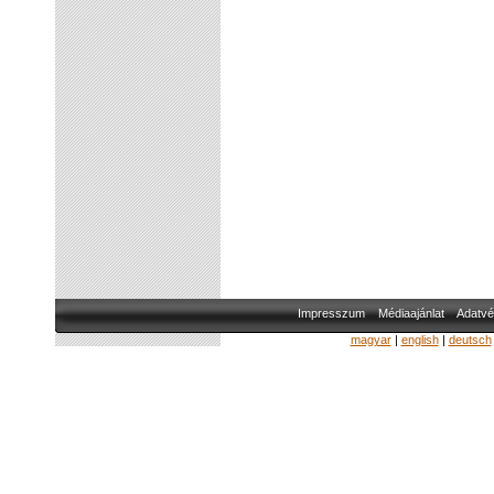
Impresszum
Médiaajánlat
Adatvé
magyar
|
english
|
deutsch