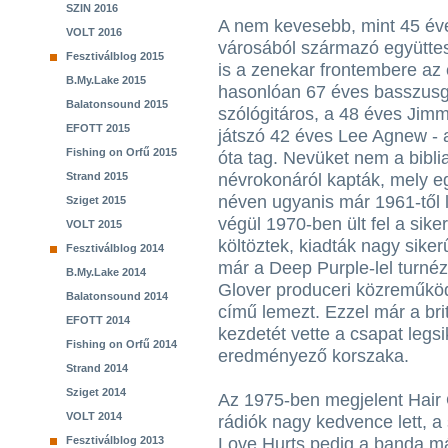
SZIN 2016
A nem kevesebb, mint 45 év
VOLT 2016
városából származó együttes
Fesztiválblog 2015
is a zenekar frontembere az
B.My.Lake 2015
hasonlóan 67 éves basszusgi
Balatonsound 2015
szólógitáros, a 48 éves Jim
EFOTT 2015
játszó 42 éves Lee Agnew - a
Fishing on Orfű 2015
óta tag. Nevüket nem a bibli
Strand 2015
névrokonáról kapták, mely eg
néven ugyanis már 1961-től l
Sziget 2015
végül 1970-ben ült fel a sik
VOLT 2015
költöztek, kiadták nagy sike
Fesztiválblog 2014
már a Deep Purple-lel turné
B.My.Lake 2014
Glover produceri közreműkö
Balatonsound 2014
című lemezt. Ezzel már a brit 
EFOTT 2014
kezdetét vette a csapat leg
Fishing on Orfű 2014
eredményező korszaka.
Strand 2014
Sziget 2014
Az 1975-ben megjelent Hair 
VOLT 2014
rádiók nagy kedvence lett, a
Fesztiválblog 2013
Love Hurts pedig a banda má