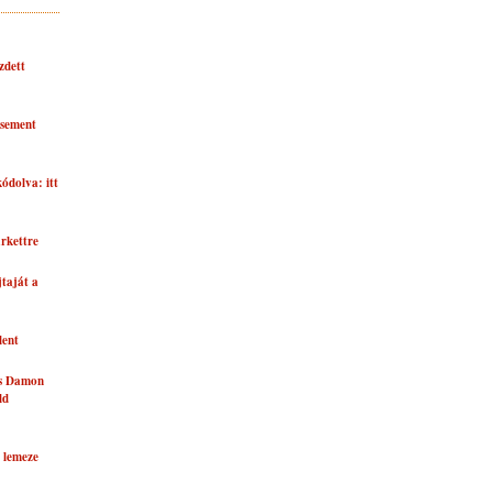
zdett
asement
kódolva: itt
rkettre
taját a
lent
és Damon
ld
 lemeze