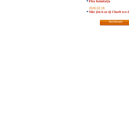
Flea bemutatja
2026.02.18.
Már jön is az új Charli xcx-
Archívum