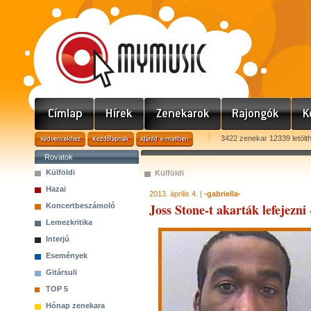
3422 zenekar 12339 letölt
Rovatok
Külföldi
Külföldi
Hazai
2013. április 4. |
-gabriella-
Joss Stone-t akarták lefejezni 
Koncertbeszámoló
Lemezkritika
Interjú
Események
Gitársuli
TOP 5
Hónap zenekara