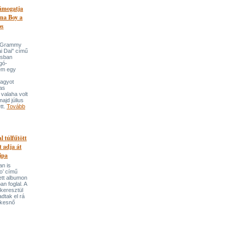
támogatja
na Boy a
os
n-Grammy
i Dai" című
usban
gó-
em egy
nagyot
tas
valaha volt
majd július
tt.
Tovább
l túlfűtött
t adja át
ipa
an is
o’ című
tett albumon
an foglal. A
keresztül
adtak el rá
ekesnő