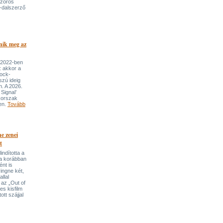
szoros
-dalszerző
nik meg az
 2022-ben
: akkor a
rock-
szú ideig
n. A 2026.
Signal’
korszak
ben.
Tovább
e zenei
t
indította a
t a korábban
nt is
ingne két,
llal
 az „Out of
s kisfilm
ott szájjal