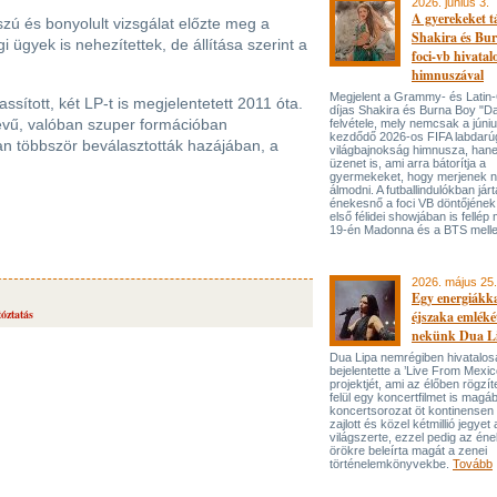
2026. június 3.
A gyerekeket 
ú és bonyolult vizsgálat előzte meg a
Shakira és Bur
i ügyek is nehezítettek, de állítása szerint a
foci-vb hivatal
himnuszával
Megjelent a Grammy- és Lati
ított, két LP-t is megjelentetett 2011 óta.
díjas Shakira és Burna Boy "Da
vű, valóban szuper formációban
felvétele, mely nemcsak a júni
kezdődő 2026-os FIFA labdarú
an többször beválasztották hazájában, a
világbajnokság himnusza, han
üzenet is, ami arra bátorítja a
gyermekeket, hogy merjenek 
álmodni. A futballindulókban jár
énekesnő a foci VB döntőjének 
első félidei showjában is fellép 
19-én Madonna és a BTS melle
2026. május 25.
Egy energiákka
tóztatás
éjszaka emléké
nekünk Dua L
Dua Lipa nemrégiben hivatalos
bejelentette a ’Live From Mexic
projektjét, ami az élőben rögzí
felül egy koncertfilmet is magáb
koncertsorozat öt kontinensen 
zajlott és közel kétmillió jegyet 
világszerte, ezzel pedig az én
örökre beleírta magát a zenei
történelemkönyvekbe.
Tovább