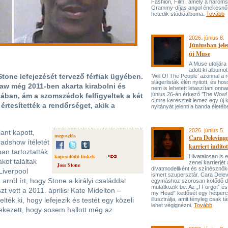
Fashion, Film’, amely a három
Grammy-díjas angol énekesnő
hetedik stúdióalbuma.
Tovább
2026. június 8.
Júniusban jele
új Muse
A Muse utoljára
adott ki albumot
Stone lefejezését tervező férfiak ügyében.
’Will Of The People’ azonnal a 
slágerlisták élén nyitott, és hos
aw még 2011-ben akarta kirabolni és
nem is lehetett letaszítani onna
június 26-án érkező ’The Wow! 
zában, ám a szomszédok felfigyeltek a két
címre keresztelt lemez egy új 
értesítették a rendőrséget, akik a
nyitányát jelenti a banda életé
2026. június 5.
lant kapott,
megosztás
Cara Delevingn
adshow ítéletét
karriert indítot
ban tartoztatták
kapcsolódó linkek
Hivatalosan is el
kot találtak
zenei karrierjé
Joss Stone
divatmodellként és színésznőké
Liverpool
ismert szupersztár. Cara Delev
rról írt, hogy Stone a királyi családdal
egymáshoz szorosan kötődő da
mutatkozik be. Az „I Forgot” és
zt vett a 2011. áprilisi Kate Midelton –
my Head” kettősét egy hétperce
lték ki, hogy lefejezik és testét egy közeli
illusztrálja, amit tényleg csak tát
lehet végignézni.
Tovább
ekezett, hogy sosem hallott még az