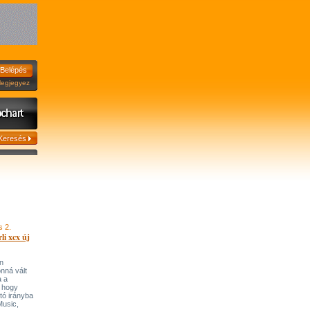
jegyez
s 2.
li xcx új
n
onná vált
a a
, hogy
tó irányba
’Music,