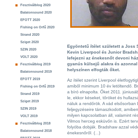
Fesztiválblog 2020
Balatonsound 2020
EFOTT 2020
Fishing on Orfű 2020
Strand 2020
Sziget 2020
Egyöntetű ítélet született a Joss 
SZIN 2020
Kevin Liverpool és Junior Bradsh
VOLT 2020
lefejezni az énekesnőt devoni há
gyanús külsejű alakra és azonnal 
Fesztiválblog 2019
helyszínen elfogták őket.
Balatonsound 2019
EFOTT 2019
Az ítélet szerint Liverpool életfogytig
amiből minimum 10 év letöltendő. Br
Fishing on Orfű 2019
a bíró elnapolta. Őket 2011. júniusá
Strand 2019
le, ekkor késeket, tőröket és hullazsá
Sziget 2019
náluk a rendőrök. A vád elsősorban 
SZIN 2019
feljegyzéseire támaszkodott, amiben a
milyen kapcsolatban áll, valamint rés
VOLT 2019
Vilmos herceg esküvőn is. Ezért terve
Fesztiválblog 2018
folyóba dobják. Bradshaw azzal véd
Balatonsound 2018
énekesnőről. (...)