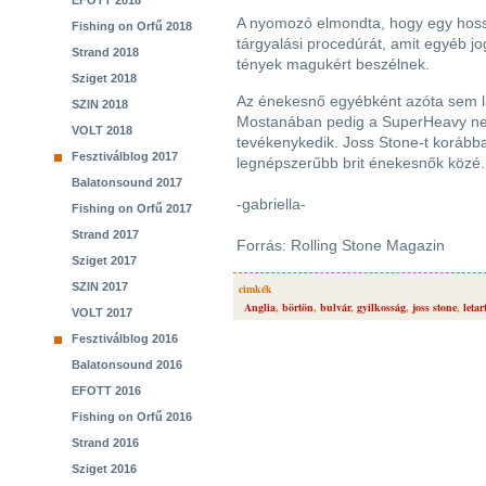
EFOTT 2018
A nyomozó elmondta, hogy egy hossz
Fishing on Orfű 2018
tárgyalási procedúrát, amit egyéb jog
Strand 2018
tények magukért beszélnek.
Sziget 2018
Az énekesnő egyébként azóta sem lass
SZIN 2018
Mostanában pedig a SuperHeavy ne
VOLT 2018
tevékenykedik. Joss Stone-t korább
Fesztiválblog 2017
legnépszerűbb brit énekesnők közé.
Balatonsound 2017
-gabriella-
Fishing on Orfű 2017
Strand 2017
Forrás: Rolling Stone Magazin
Sziget 2017
SZIN 2017
cimkék
Anglia
,
börtön
,
bulvár
,
gyilkosság
,
joss stone
,
letar
VOLT 2017
Fesztiválblog 2016
Balatonsound 2016
EFOTT 2016
Fishing on Orfű 2016
Strand 2016
Sziget 2016