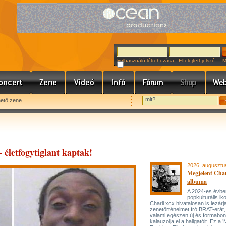
Felhasználó létrehozása
Elfelejtett jelszó
Meg
hető zene
- életfogytiglant kaptak!
2026. augusztu
Megjelent Char
albuma
A 2024-es évbe
popkulturális ik
Charli xcx hivatalosan is lezárj
zenetörténelmet író BRAT-erát
valami egészen új és formabon
kalauzolja el a hallgatóit. Ez a 