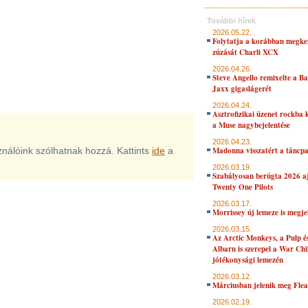
További hírek
2026.05.22.
Folytatja a korábban megke
zúzását Charli XCX
2026.04.26.
Steve Angello remixelte a B
Jaxx gigaslágerét
2026.04.24.
Asztrofizikai üzenet rockba 
a Muse nagybejelentése
2026.04.23.
sználóink szólhatnak hozzá. Kattints
ide
a
Madonna visszatért a táncpa
2026.03.19.
Szabályosan berúgta 2026 aj
Twenty One Pilots
2026.03.17.
Morrissey új lemeze is megje
2026.03.15.
Az Arctic Monkeys, a Pulp 
Albarn is szerepel a War Chi
jótékonysági lemezén
2026.03.12.
Márciusban jelenik meg Flea
2026.02.19.