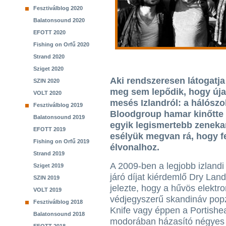
Fesztiválblog 2020
Balatonsound 2020
EFOTT 2020
Fishing on Orfű 2020
Strand 2020
Sziget 2020
Aki rendszeresen látogatja
SZIN 2020
meg sem lepődik, hogy úja
VOLT 2020
mesés Izlandról: a hálószo
Fesztiválblog 2019
Bloodgroup hamar kinőtte m
Balatonsound 2019
egyik legismertebb zenekar
EFOTT 2019
esélyük megvan rá, hogy f
Fishing on Orfű 2019
élvonalhoz.
Strand 2019
A 2009-ben a legjobb izland
Sziget 2019
járó díjat kiérdemlő Dry Lan
SZIN 2019
jelezte, hogy a hűvös elektro
VOLT 2019
védjegyszerű skandináv pop
Fesztiválblog 2018
Knife vagy éppen a Portishe
Balatonsound 2018
modorában házasító négyes a