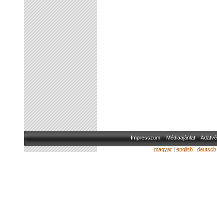
Impresszum
Médiaajánlat
Adatvé
magyar
|
english
|
deutsch