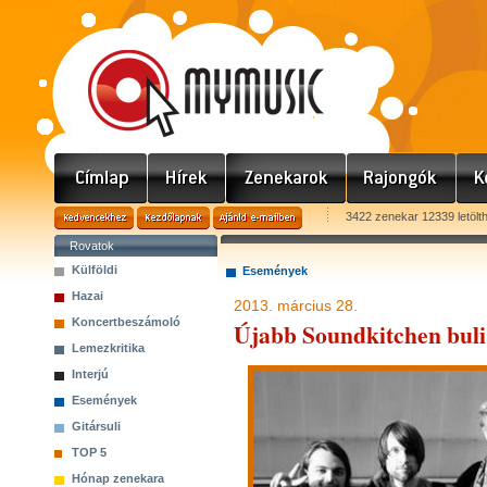
3422 zenekar 12339 letölt
Rovatok
Külföldi
Események
Hazai
2013. március 28.
Koncertbeszámoló
Újabb Soundkitchen bul
Lemezkritika
Interjú
Események
Gitársuli
TOP 5
Hónap zenekara