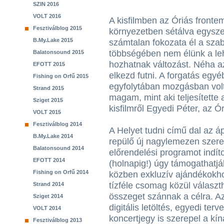
SZIN 2016
VOLT 2016
A kisfilmben az Óriás frontem
Fesztiválblog 2015
környezetben sétálva egysze
B.My.Lake 2015
számtalan fokozata él a sza
többségében nem élünk a leh
Balatonsound 2015
hozhatnak változást. Néha a
EFOTT 2015
elkezd futni. A forgatás egyéb
Fishing on Orfű 2015
egyfolytában mozgásban vol
Strand 2015
magam, mint aki teljesítette
Sziget 2015
kisfilmről Egyedi Péter, az Ó
VOLT 2015
Fesztiválblog 2014
A Helyet tudni című dal az áp
B.My.Lake 2014
repülő új nagylemezen szer
Balatonsound 2014
előrendelési programot indíto
EFOTT 2014
(holnapig!) úgy támogathatj
Fishing on Orfű 2014
közben exkluzív ajándékokho
tízféle csomag közül válasz
Strand 2014
összeget szánnak a célra. A
Sziget 2014
digitális letöltés, egyedi ter
VOLT 2014
koncertjegy is szerepel a kí
Fesztiválblog 2013