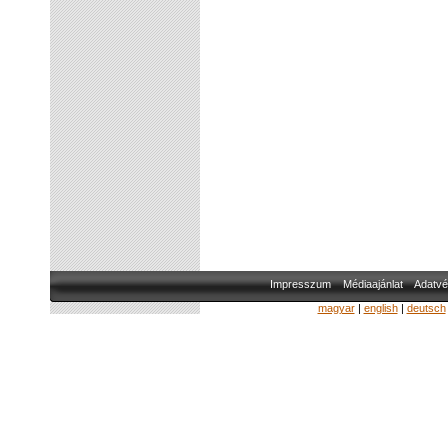
Impresszum
Médiaajánlat
Adatvé
magyar
|
english
|
deutsch