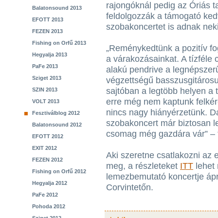
rajongóknál pedig az Óriás ta
Balatonsound 2013
feldolgozzák a támogató kedv
EFOTT 2013
szobakoncertet is adnak neki
FEZEN 2013
Fishing on Orfű 2013
„Reménykedtünk a pozitív fo
Hegyalja 2013
a várakozásainkat. A tízféle
PaFe 2013
alakú pendrive a legnépsze
Sziget 2013
végzettségű basszusgitárosu
sajtóban a legtöbb helyen a 
SZIN 2013
erre még nem kaptunk felkéré
VOLT 2013
nincs nagy hiányérzetünk. Da
Fesztiválblog 2012
szobakoncert már biztosan le
Balatonsound 2012
csomag még gazdára vár” – t
EFOTT 2012
EXIT 2012
Aki szeretne csatlakozni az 
FEZEN 2012
meg, a részleteket
ITT
lehet 
Fishing on Orfű 2012
lemezbemutató koncertje ápri
Hegyalja 2012
Corvintetőn.
PaFe 2012
Pohoda 2012