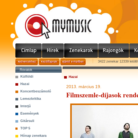
3422 zenekar 12339 letölt
Rovatok
Külföldi
Hazai
Hazai
2013. március 19.
Koncertbeszámoló
Filmszemle-díjasok rende
Lemezkritika
Interjú
Események
Gitársuli
TOP 5
Hónap zenekara