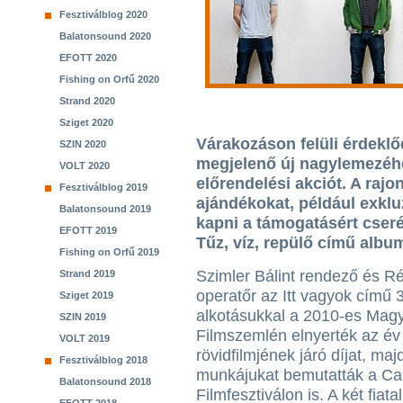
Fesztiválblog 2020
Balatonsound 2020
EFOTT 2020
Fishing on Orfű 2020
Strand 2020
Sziget 2020
Várakozáson felüli érdeklőd
SZIN 2020
megjelenő új nagylemezéh
VOLT 2020
előrendelési akciót. A rajo
Fesztiválblog 2019
ajándékokat, például exkl
Balatonsound 2019
kapni a támogatásért cseré
EFOTT 2019
Tűz, víz, repülő című album
Fishing on Orfű 2019
Szimler Bálint rendező és R
Strand 2019
operatőr az Itt vagyok című 
Sziget 2019
alkotásukkal a 2010-es Mag
SZIN 2019
Filmszemlén elnyerték az év
VOLT 2019
rövidfilmjének járó díjat, maj
Fesztiválblog 2018
munkájukat bemutatták a Ca
Balatonsound 2018
Filmfesztiválon is. A két fiata