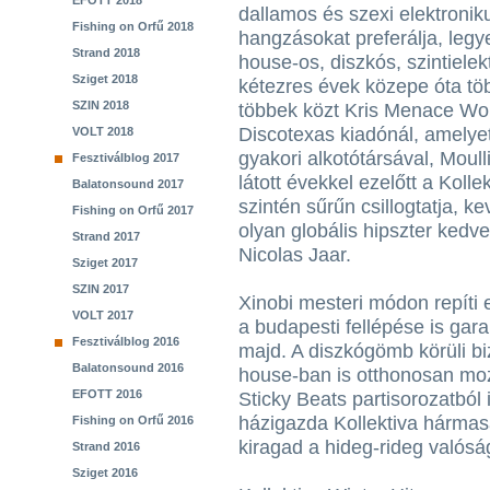
EFOTT 2018
dallamos és szexi elektronik
Fishing on Orfű 2018
hangzásokat preferálja, legy
Strand 2018
house-os, diszkós, szintiele
Sziget 2018
kétezres évek közepe óta töb
SZIN 2018
többek közt Kris Menace Work
Discotexas kiadónál, amelyet
VOLT 2018
gyakori alkotótársával, Moul
Fesztiválblog 2017
látott évekkel ezelőtt a Koll
Balatonsound 2017
szintén sűrűn csillogtatja, 
Fishing on Orfű 2017
olyan globális hipszter kedv
Strand 2017
Nicolas Jaar.
Sziget 2017
SZIN 2017
Xinobi mesteri módon repíti 
VOLT 2017
a budapesti fellépése is gar
Fesztiválblog 2016
majd. A diszkógömb körüli bi
Balatonsound 2016
house-ban is otthonosan mo
EFOTT 2016
Sticky Beats partisorozatból
házigazda Kollektiva hármas
Fishing on Orfű 2016
kiragad a hideg-rideg valósá
Strand 2016
Sziget 2016