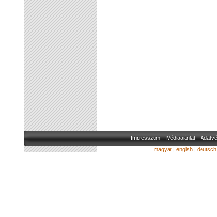
Impresszum
Médiaajánlat
Adatvé
magyar
|
english
|
deutsch