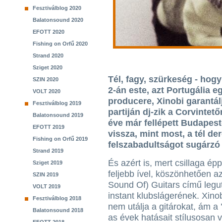
Fesztiválblog 2020
Balatonsound 2020
EFOTT 2020
Fishing on Orfű 2020
Strand 2020
Sziget 2020
Tél, fagy, szürkeség - hog
SZIN 2020
2-án este, azt Portugália 
VOLT 2020
producere, Xinobi garantálj
Fesztiválblog 2019
partiján dj-zik a Corvintet
Balatonsound 2019
éve már fellépett Budapest
EFOTT 2019
vissza, mint most, a tél d
Fishing on Orfű 2019
felszabadultságot sugárzó 
Strand 2019
És azért is, mert csillaga é
Sziget 2019
feljebb ível, köszönhetően a
SZIN 2019
Sound Of) Guitars című legu
VOLT 2019
instant klubslágerének. Xino
Fesztiválblog 2018
nem utálja a gitárokat, ám a 
Balatonsound 2018
as évek hatásait stílusosan v