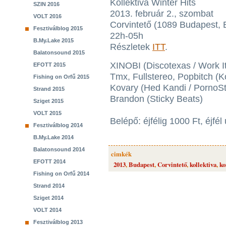
Kollektiva Winter Hits
SZIN 2016
2013. február 2., szombat
VOLT 2016
Corvintető (1089 Budapest, B
Fesztiválblog 2015
22h-05h
B.My.Lake 2015
Részletek
ITT
.
Balatonsound 2015
XINOBI (Discotexas / Work I
EFOTT 2015
Tmx, Fullstereo, Popbitch (Ko
Fishing on Orfű 2015
Kovary (Hed Kandi / PornoSt
Strand 2015
Brandon (Sticky Beats)
Sziget 2015
VOLT 2015
Belépő: éjfélig 1000 Ft, éjfél
Fesztiválblog 2014
B.My.Lake 2014
Balatonsound 2014
cimkék
EFOTT 2014
2013
,
Budapest
,
Corvintető
,
kollektiva
,
ko
Fishing on Orfű 2014
Strand 2014
Sziget 2014
VOLT 2014
Fesztiválblog 2013