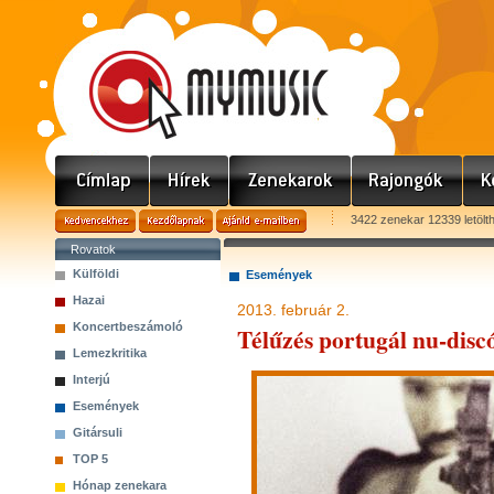
3422 zenekar 12339 letölt
Rovatok
Külföldi
Események
Hazai
2013. február 2.
Koncertbeszámoló
Télűzés portugál nu-disc
Lemezkritika
Interjú
Események
Gitársuli
TOP 5
Hónap zenekara