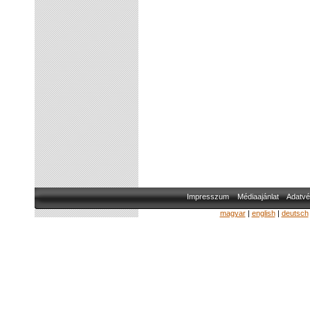
Impresszum
Médiaajánlat
Adatvé
magyar
|
english
|
deutsch