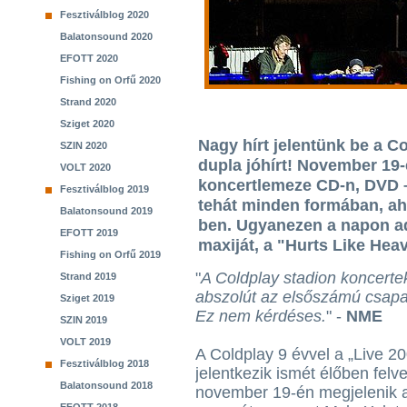
Fesztiválblog 2020
Balatonsound 2020
EFOTT 2020
Fishing on Orfű 2020
Strand 2020
Sziget 2020
Nagy hírt jelentünk be a 
SZIN 2020
dupla jóhírt! November 19-
VOLT 2020
koncertlemeze CD-n, DVD –n
Fesztiválblog 2019
tehát minden formában, ah
Balatonsound 2019
ben. Ugyanezen a napon adj
EFOTT 2019
maxiját, a "Hurts Like Heav
Fishing on Orfű 2019
"
A Coldplay stadion koncert
Strand 2019
abszolút az elsőszámú csapat
Sziget 2019
Ez nem kérdéses.
" -
NME
SZIN 2019
VOLT 2019
A Coldplay 9 évvel a „Live 2
Fesztiválblog 2018
jelentkezik ismét élőben felve
Balatonsound 2018
november 19-én megjelenik a