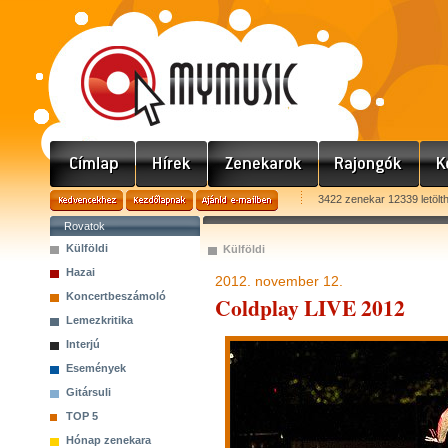
3422 zenekar 12339 letölt
Rovatok
Külföldi
Külföldi
Hazai
2012. november 12.
Koncertbeszámoló
Coldplay LIVE 2012
Lemezkritika
Interjú
Események
Gitársuli
TOP 5
Hónap zenekara