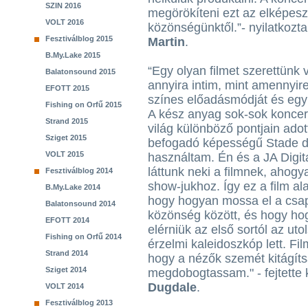
SZIN 2016
megörökíteni ezt az elképesz
VOLT 2016
közönségünktől.”- nyilatkozt
Fesztiválblog 2015
Martin
.
B.My.Lake 2015
“Egy olyan filmet szerettünk 
Balatonsound 2015
annyira intim, mint amennyir
EFOTT 2015
színes előadásmódját és egyb
Fishing on Orfű 2015
A kész anyag sok-sok koncert
Strand 2015
világ különböző pontjain adot
Sziget 2015
befogadó képességű Stade de
VOLT 2015
használtam. Én és a JA Digi
láttunk neki a filmnek, ahogy
Fesztiválblog 2014
show-jukhoz. Így ez a film al
B.My.Lake 2014
hogy hogyan mossa el a csap
Balatonsound 2014
közönség között, és hogy hog
EFOTT 2014
elérniük az első sortól az ut
Fishing on Orfű 2014
érzelmi kaleidoszkóp lett. Fil
Strand 2014
hogy a nézők szemét kitágít
Sziget 2014
megdobogtassam." - fejtette 
Dugdale
.
VOLT 2014
Fesztiválblog 2013