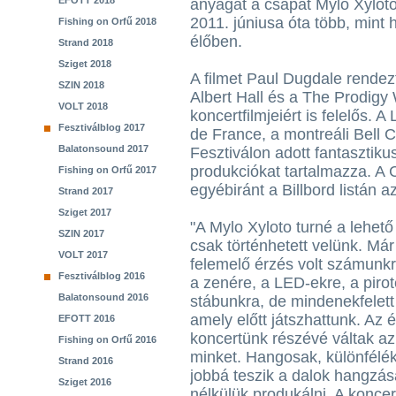
EFOTT 2018
anyagát a csapat Mylo Xyloto 
2011. júniusa óta több, mint 
Fishing on Orfű 2018
élőben.
Strand 2018
Sziget 2018
A filmet Paul Dugdale rendezt
SZIN 2018
Albert Hall és a The Prodigy
VOLT 2018
koncertfilmjeiért is felelős. 
Fesztiválblog 2017
de France, a montreáli Bell C
Balatonsound 2017
Fesztiválon adott fantaszti
produkciókat tartalmazza. A 
Fishing on Orfű 2017
egyébiránt a Billbord listán az
Strand 2017
Sziget 2017
"A Mylo Xyloto turné a lehető
SZIN 2017
csak történhetett velünk. Má
VOLT 2017
felemelő érzés volt számunk
Fesztiválblog 2016
a zenére, a LED-ekre, a piro
Balatonsound 2016
stábunkra, de mindenekfelett
amely előtt játszhattunk. Az
EFOTT 2016
koncertünk részévé váltak az
Fishing on Orfű 2016
minket. Hangosak, különfélék
Strand 2016
jobbá teszik a dalok hangzás
Sziget 2016
nélkülük produkálni. A konce