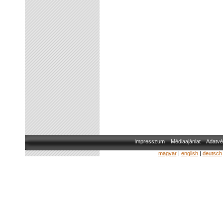
Impresszum
Médiaajánlat
Adatvé
magyar
|
english
|
deutsch