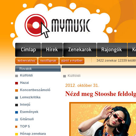
3422 zenekar 12339 letölt
Rovatok
Külföldi
Külföldi
Hazai
2012. október 31.
Koncertbeszámoló
Nézd meg Stooshe feldolg
Lemezkritika
Interjú
Események
Gitársuli
TOP 5
Hónap zenekara