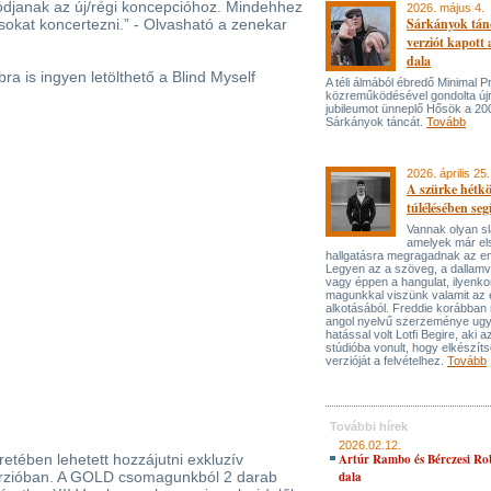
ódjanak az új/régi koncepcióhoz. Mindehhez
2026. május 4.
Sárkányok tán
 sokat koncertezni.” - Olvasható a zenekar
verziót kapott
dala
a is ingyen letölthető a Blind Myself
A téli álmából ébredő Minimal P
közreműködésével gondolta újr
jubileumot ünneplő Hősök a 20
Sárkányok táncát.
Tovább
2026. április 25.
A szürke hétk
túlélésében seg
Vannak olyan s
amelyek már el
hallgatásra megragadnak az e
Legyen az a szöveg, a dallam
vagy éppen a hangulat, ilyenko
magunkkal viszünk valamit az 
alkotásából. Freddie korábban 
angol nyelvű szerzeménye ugy
hatással volt Lotfi Begire, aki 
stúdióba vonult, hogy elkészíts
verzióját a felvételhez.
Tovább
További hírek
2026.02.12.
etében lehetett hozzájutni exkluzív
Artúr Rambo és Bérczesi Ro
erzióban. A GOLD csomagunkból 2 darab
dala