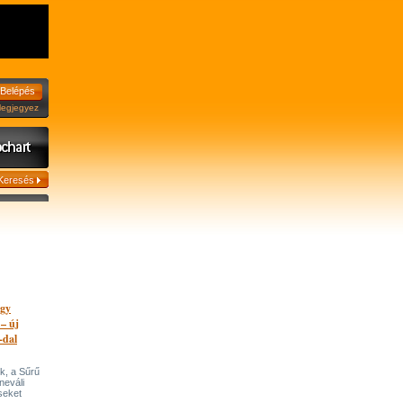
jegyez
egy
 – új
-dal
k, a Sűrű
neváli
seket