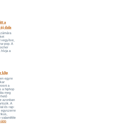
itt a
 új dala
 számára
ket
 vegyítve,
ha-pop. A
locher
 hívja a
 klip
ben egyre
ekar
mosni a
s a hiphop
álta meg
rhető
re azonban
rtozik. A
ial és rap-
e egyszerre
rikus,
 valamiféle
vább