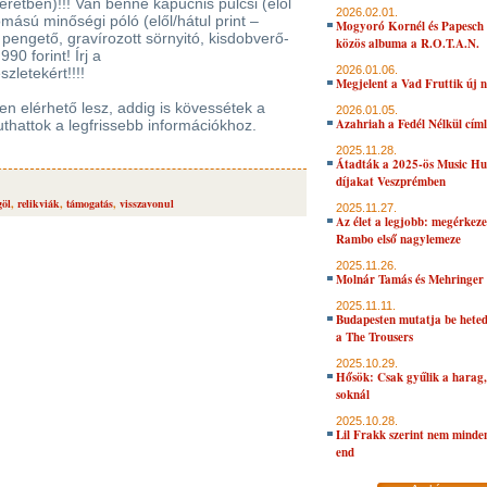
etben)!!! Van benne kapucnis pulcsi (elől
2026.02.01.
omású minőségi póló (elől/hátul print –
Mogyoró Kornél és Papesch 
pengető, gravírozott sörnyitó, kisdobverő-
közös albuma a R.O.T.A.N.
90 forint! Írj a
2026.01.06.
zletekért!!!!
Megjelent a Vad Fruttik új 
n elérhető lesz, addig is kövessétek a
2026.01.05.
Azahriah a Fedél Nélkül cím
thattok a legfrissebb információkhoz.
2025.11.28.
Átadták a 2025-ös Music H
díjakat Veszprémben
göl
,
relikviák
,
támogatás
,
visszavonul
2025.11.27.
Az élet a legjobb: megérkeze
Rambo első nagylemeze
2025.11.26.
Molnár Tamás és Mehringer 
2025.11.11.
Budapesten mutatja be hete
a The Trousers
2025.10.29.
Hősök: Csak gyűlik a harag, 
soknál
2025.10.28.
Lil Frakk szerint nem minde
end