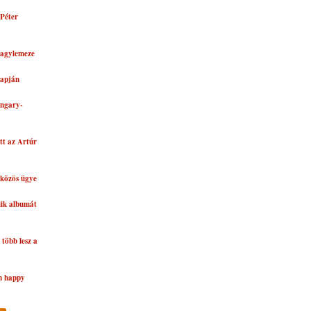
Péter
nagylemeze
lapján
ungary-
tt az Artúr
közös ügye
dik albumát
több lesz a
n happy