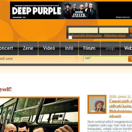
Felhasználó létrehozása
Elfelejtett jelszó
Meg
hető zene
yself!
2026. június 11.
Ünnepi estély 
süllyedő hajón
Blahalouisiana
érkezett
Nem sokkal előző megjelenésü
végtelen után egy már-már kar
hangulatú, mégis súlyos kérdé