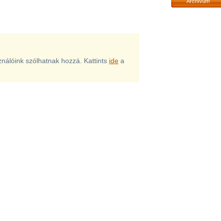
Archívum
sználóink szólhatnak hozzá. Kattints
ide
a