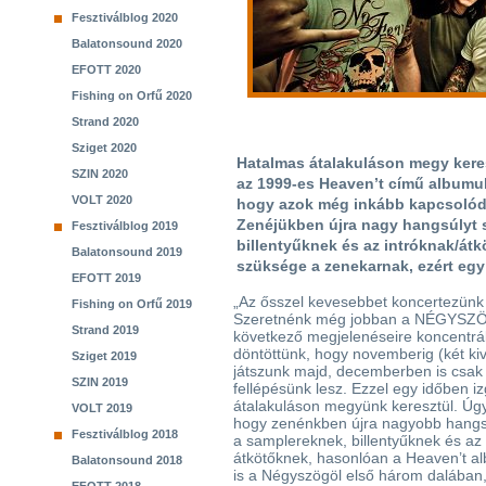
Fesztiválblog 2020
Balatonsound 2020
EFOTT 2020
Fishing on Orfű 2020
Strand 2020
Sziget 2020
Hatalmas átalakuláson megy keres
SZIN 2020
az 1999-es Heaven’t című albumuk
VOLT 2020
hogy azok még inkább kapcsolódj
Zenéjükben újra nagy hangsúlyt s
Fesztiválblog 2019
billentyűknek és az intróknak/át
Balatonsound 2019
szüksége a zenekarnak, ezért eg
EFOTT 2019
„Az ősszel kevesebbet koncertezünk
Fishing on Orfű 2019
Szeretnénk még jobban a NÉGYSZ
Strand 2019
következő megjelenéseire koncentrál
döntöttünk, hogy novemberig (két kiv
Sziget 2019
játszunk majd, decemberben is csak
SZIN 2019
fellépésünk lesz. Ezzel egy időben i
átalakuláson megyünk keresztül. Úgy
VOLT 2019
hogy zenénkben újra nagyobb hangsú
Fesztiválblog 2018
a samplereknek, billentyűknek és az 
átkötőknek, hasonlóan a Heaven’t a
Balatonsound 2018
is a Négyszögöl első három dalában,