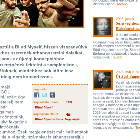
boncolgató dallal jelentkezik a
Blahalouisiana.
Tovább
2026. június 1.
Sűrű végtelen: 
Blahalouisiana
A dal mindenki
ismerős érzése
fogalmaz meg olyan hangulattal
amitől annyira szerethető a Bla
ztül a Blind Myself, hiszen visszanyúlva
Sűrű végtelen szerzője, Schob
hoz szeretnék áthangszerelni dalaikat,
Barbara gondolatainak világába
hallgatókat.
Tovább
anak az új/régi koncepcióhoz.
zeretnének fektetni a samplereknek,
kötőknek, mindehhez sok időre lesz
2026. május 20.
Új Acid Empire
y ideig nem koncerteznek.
Az elmúlt évek
 majd.
több hazai zen
megosztás
próbálja össze
ÖGÖL
modern metal, az elektronika é
ni, ezért úgy
határait, de kevés formáció tal
étellel) nem
ebben a saját, könnyen felisme
kapcsolódó linkek
hangját. A budapesti Acid Empi
 pár
Blind Myself
pontosan ebbe a kategóriába ta
zgalmas
2022-ben alakult csapat industr
kapcsolódó cikkek
 döntöttünk,
metal alapokra építkező zenéj
Blind Myself előzetes: Négyszögöl
agresszív, feszült és atmoszfé
lyt fektetünk
miközben végig ott lüktet benne
intróknak/
hideg, városi nyugtalanság.
To
lbumhoz. Ezek megjelenését már hallhattátok
 de a régebbi számokat is áthangszereljük