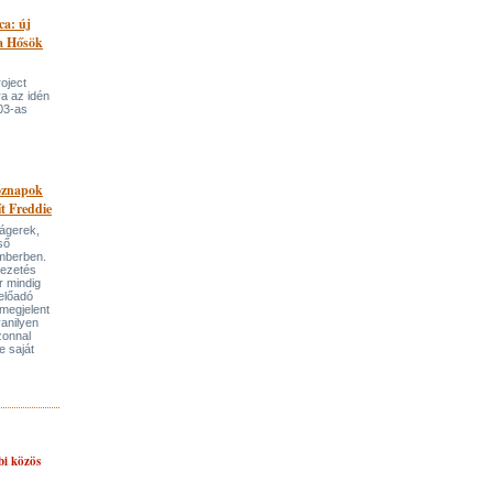
ca: új
 a Hősök
roject
a az idén
03-as
öznapok
ít Freddie
lágerek,
ső
mberben.
vezetés
r mindig
előadó
megjelent
anilyen
azonnal
e saját
bi közös