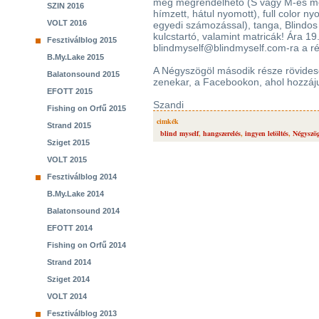
még megrendelhető (S vagy M-es mér
SZIN 2016
hímzett, hátul nyomott), full color ny
VOLT 2016
egyedi számozással), tanga, Blindos 
kulcstartó, valamint matricák! Ára 19.9
Fesztiválblog 2015
blindmyself@blindmyself.com-ra a rés
B.My.Lake 2015
A Négyszögöl második része rövidese
Balatonsound 2015
zenekar, a Facebookon, ahol hozzáju
EFOTT 2015
Szandi
Fishing on Orfű 2015
cimkék
Strand 2015
blind myself
,
hangszerelés
,
ingyen letöltés
,
Négyszö
Sziget 2015
VOLT 2015
Fesztiválblog 2014
B.My.Lake 2014
Balatonsound 2014
EFOTT 2014
Fishing on Orfű 2014
Strand 2014
Sziget 2014
VOLT 2014
Fesztiválblog 2013