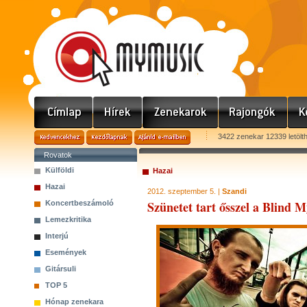
3422 zenekar 12339 letölt
Rovatok
Külföldi
Hazai
Hazai
2012. szeptember 5. |
Szandi
Szünetet tart ősszel a Blind M
Koncertbeszámoló
Lemezkritika
Interjú
Események
Gitársuli
TOP 5
Hónap zenekara