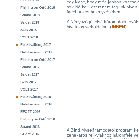
EFOTT 2018
egy kicsit, hogy még jobban kapcsol
sok idő kell, ezért nem fogunk olyan
Fishing on Orfű 2018
facebookos bejegyzésében.
Strand 2018
A Négyszögöl első három dala továbbr
Sziget 2018
hivatalos weboldalán. (
INNEN
)
SZIN 2018
VOLT 2018
Fesztiválblog 2017
Balatonsound 2017
Fishing on Orfű 2017
Strand 2017
Sziget 2017
SZIN 2017
VOLT 2017
Fesztiválblog 2016
Balatonsound 2016
EFOTT 2016
Fishing on Orfű 2016
Strand 2016
A Blind Myself támogatói program ker
Sziget 2016
zenekaros relikviákhoz háromféle v