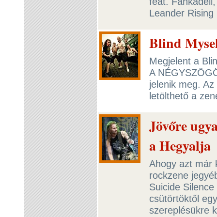
feat. Fankadeli,
Leander Rising 
Blind Mysel
Megjelent a Bli
A NÉGYSZÖGÖLr
jelenik meg. 
letölthető a ze
Jövőre ugya
a Hegyalja
Ahogy azt már 
rockzene jegyéb
Suicide Silence 
csütörtöktől egy
szereplésükre 