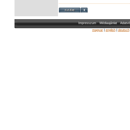
Impresszum
Médiaajánlat
Adatvé
magyar
|
english
|
deutsch