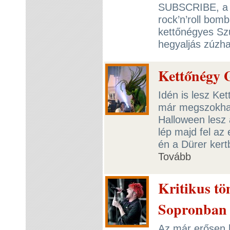
SUBSCRIBE, a 
rock’n’roll bo
kettőnégyes Sz
hegyaljás zúzha
Kettőnégy 
Idén is lesz Ke
már megszokhat
Halloween lesz 
lép majd fel az
én a Dürer kert
Tovább
Kritikus t
Sopronban
Az már erősen 