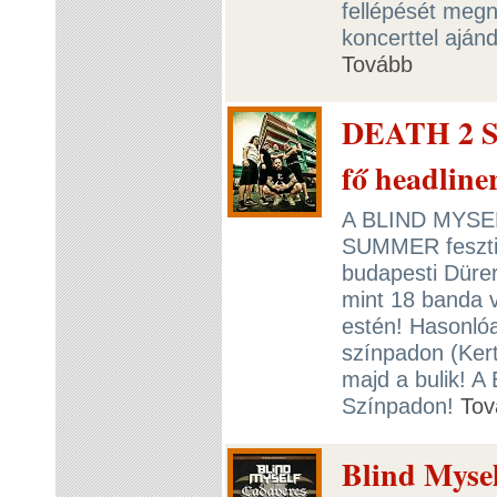
fellépését meg
koncerttel aján
Tovább
DEATH 2 
fő headline
A BLIND MYSELF
SUMMER fesztiv
budapesti Düre
mint 18 banda v
estén! Hasonló
színpadon (Kert
majd a bulik! A
Színpadon!
Tov
Blind Mysel