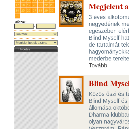
Megjelent a
17
18
19
20
21
22
23
24
25
26
27
28
29
30
3 éves alkotómu
31
1
2
3
4
5
6
Időszak:
negyedének megj
-
egészében elér
Blind Myself h
de tartalmát tek
Hirdetés
hagyományokkal
mederbe terelte
Tovább
Blind Mysel
Közös őszi és té
Blind Myself é
állomása októb
Dharma klubban 
olyan nagyváro
Veszprém, Pápa