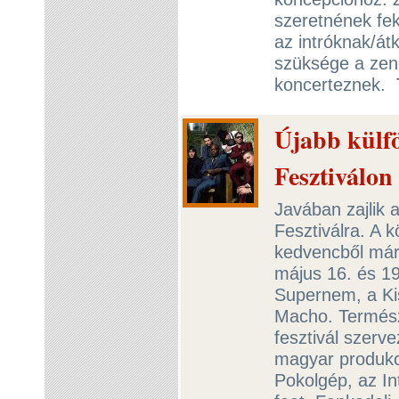
szeretnének fek
az intróknak/át
szüksége a zen
koncerteznek.
Újabb külfö
Fesztiválon 
Javában zajlik 
Fesztiválra. A 
kedvencből már 
május 16. és 19
Supernem, a Kis
Macho. Termész
fesztivál szerv
magyar produkci
Pokolgép, az In