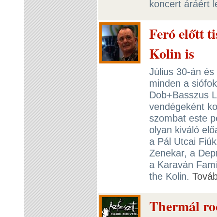
koncert áráért 
Feró előtt t
Kolin is
Július 30-án és
minden a siófo
Dob+Basszus Li
vendégeként kon
szombat este p
olyan kiváló el
a Pál Utcai Fiú
Zenekar, a Depr
a Karaván Famí
the Kolin.
Tová
Thermál roc