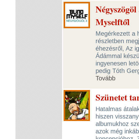
Négyszögöl 
Myselftől
Megérkezett a 
részletben meg
éhezésről, Az i
Ádámmal készült
ingyenesen letö
pedig Tóth Ger
Tovább
Szünetet tar
Hatalmas átalak
hiszen visszan
albumukhoz szer
azok még inkább
koncepcióhoz. 