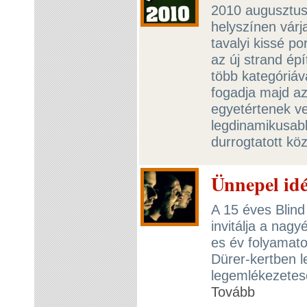
2010 augusztusáb
helyszínen várj
tavalyi kissé po
az új strand épí
több kategóriáv
fogadja majd a
egyetértenek v
legdinamikusabb
durrogtatott kö
Ünnepel idé
A 15 éves Blind
invitálja a nag
es év folyamato
Dürer-kertben l
legemlékezetese
Tovább