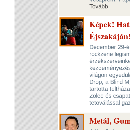
Tovább
Képek! Hata
Éjszakáján
December 29-én
rockzene legism
érzékszerveinke
kezdeményezés
világon egyedülá
Drop, a Blind M
tartotta telthá
Zolee és csapat
tetoválással g
Metál, Gum