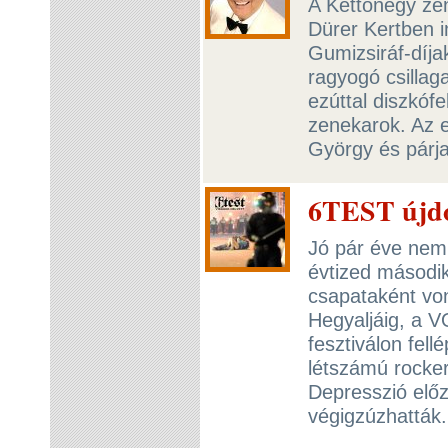
A Kettőnégy zen
Dürer Kertben i
Gumizsiráf-díj
ragyogó csillag
ezúttal diszkóf
zenekarok. Az 
György és párja
6TEST újd
Jó pár éve nem
évtized másodi
csapataként von
Hegyaljáig, a V
fesztiválon fell
létszámú rocker
Depresszió elő
végigzúzhattá