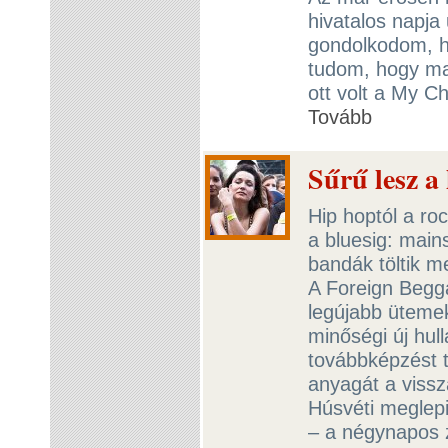
hivatalos napja
gondolkodom, ho
tudom, hogy ma
ott volt a My C
Tovább
Sűrű lesz a
Hip hoptól a roc
a bluesig: main
bandák töltik m
A Foreign Begg
legújabb üteme
minőségi új hul
továbbképzést t
anyagát a vissz
Húsvéti meglepi
– a négynapos 