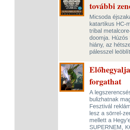
további ze
Micsoda éjszaka
katartikus HC-
tribal metalcor
doomja. Húzós 
hiány, az hétsze
pálesszel leöbl
Előhegyalja
forgathat
A legszerencsé
bulizhatnak mag
Fesztivál reklá
lesz a sörrel-z
mellett a Hegy
SUPERNEM, K