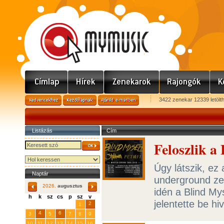
3422 zenekar 12339 letölt
Listázás
Cím
Feloszlik a
Úgy látszik, ez 
Naptár
underground zen
2026.
augusztus
idén a Blind Mys
h
k
sz
cs
p
sz
v
jelentette be hi
29
31
2
27
28
30
1
4
6
3
5
7
8
9
10
11
12
13
14
15
16