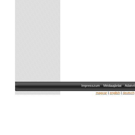
Impresszum
Médiaajánlat
Adatvé
magyar
|
english
|
deutsch