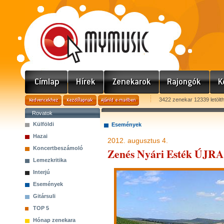
3422 zenekar 12339 letölt
Rovatok
Külföldi
Események
Hazai
2012. augusztus 4.
Koncertbeszámoló
Zenés Nyári Esték ÚJRA 
Lemezkritika
Interjú
Események
Gitársuli
TOP 5
Hónap zenekara