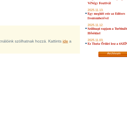
VéNégy Fesztivál
2025.11.13.
Egy meghitt este az Editors
frontemberével
2025.11.12.
Szülinapi rapjam a Turbiná
Hősökkel
2025.11.03.
sználóink szólhatnak hozzá. Kattints
ide
a
Ez Tiszta Őrület lesz a 6SZ
Archívum