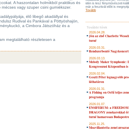
uccokat. A haszontalan holmikból praktikus és
idén is lesz fényművészeti kiáll
gó mécses vagy szuper csini gumiékszer.
már a fesztivál előtt is megnyitj
Tovább
adálypályája, élő libegő akadállyal és
 indulsz Rudival és Pankával a Pöttyöshajón,
 élménykuckó, a Cimbora Játszóház és a
További hírek
2026.04.28.
Jön az első Charlotte Wessel
am megtalálható részletesen a
turné
2026.03.31.
Rendszerbontó Nagykoncert
2026.03.13.
Melody Maker Symphonic: D
Kongresszusi Központban is
2026.02.04.
Geszti Péter legnagyobb pro
láthatáron
2026.01.31.
A Fishing on Orfű teljes zene
programja
2026.01.07.
ENSIFERUM: a FREEDOM
DRAGONY zenekarokkal érk
turné hamarosan Budapestr
2025.11.25.
Megvillantotta zenei progra