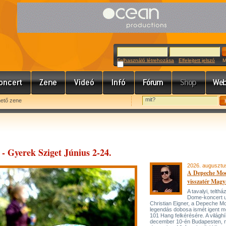
Felhasználó létrehozása
Elfelejtett jelszó
Meg
hető zene
! - Gyerek Sziget Június 2-24.
2026. augusztu
A Depeche Mo
visszatér Magy
A tavalyi, telt
Dome-koncert 
Christian Eigner, a Depeche M
legendás dobosa ismét igent m
101 Hang felkérésére. A világh
december 10-én Budapesten, 