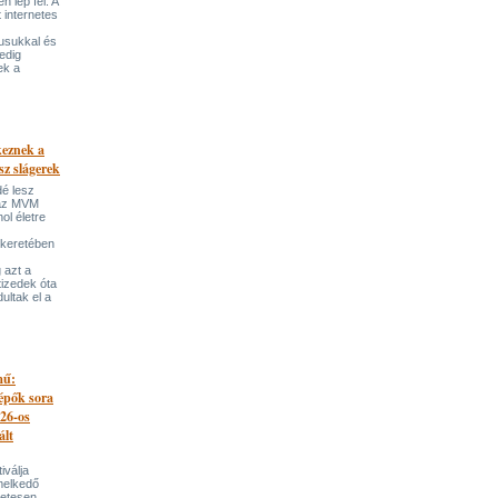
 lép fel. A
t internetes
lusukkal és
edig
ek a
keznek a
sz slágerek
dé lesz
az MVM
l életre
 keretében
 azt a
tizedek óta
ultak el a
mű:
lépők sora
026-os
ált
iválja
melkedő
zetesen