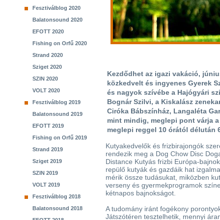
Fesztiválblog 2020
Balatonsound 2020
EFOTT 2020
Fishing on Orfű 2020
Strand 2020
Sziget 2020
Kezdődhet az igazi vakáció, júniu
SZIN 2020
közkedvelt és ingyenes Gyerek Sz
VOLT 2020
és nagyok szívébe a Hajógyári szi
Bognár Szilvi, a Kiskalász zeneka
Fesztiválblog 2019
Ciróka Bábszínház, Langaléta Ga
Balatonsound 2019
mint mindig, meglepi pont várja a
EFOTT 2019
meglepi reggel 10 órától délután 6
Fishing on Orfű 2019
Kutyakedvelők és frizbirajongók szere
Strand 2019
rendezik meg a Dog Chow Disc Dog
Distance Kutyás frizbi Európa-bajnok
Sziget 2019
repülő kutyák és gazdáik hat izgal
SZIN 2019
mérik össze tudásukat, miközben ku
verseny és gyermekprogramok színes
VOLT 2019
kétnapos bajnokságot.
Fesztiválblog 2018
A tudomány iránt fogékony poronty
Balatonsound 2018
Játszótéren tesztelhetik, mennyi ára