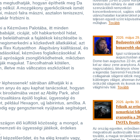
november 25-én a Dürer Kertben
és megtudhatják, hogyan építhetik meg Da
londoni duó néhány év alatt vál
ag nélkül. A mozgékony gyerkőcöknek ismét
szenzációból nemzetközi
koncertkedvenccé, sajátos stí
, mászó falra mászni, asztalon teniszezni,
utánozhatatlan karakterükkel p
akár frizbizni is.
teljesen egyedi színt képviseln
műfajban.
Tovább
ni a Kézműves Palotába, itt minden
babáját, cicáját, sőt habkartonból hidat,
e beleláthatnak a fajátékok készítésébe is.
2026. május 29.
Budapestre ér
 megismerkedni a közkedvelt állatkákkal, azt
legnagyobb ola
 a Rex Kutyaotthon Alapítvány kiállítással, és
őadásokkal, kézműves foglalkozásokkal. A
Igazi sztárpará
ű apróságok zsonglőrködhetnek, miközben
augusztusban 
Dome-ban augusztus 22-én, aho
tják magukat. Táncolhatnak kötélen,
kel az olasz zene aranykora. A
, illetve más változatos eszközöket is
nagyszabású, látványos show
a legendás Sanremói Fesztivál
csillagainak slágerei idézik meg
különleges világot, ahonnan év
léphessenek! sátrában állhatják ki a
örökzöld slágerek és ikonok ind
ben anyu és apu kaphat tanácsokat, hogyan
világhírnév felé.
Tovább
k birodalmába vezet az Ability Park, ahol
vizualitásra épülő logikai, ügyességi és
2026. április 30.
, például Hexagon, ujj labirintus, amőba. A
Felizzik az erő
dig egy gengszternek nyújtanak segítséget,
nemzetközi fel
gyarapítja a 2
INOTA Fesztiv
szágon élő külföldi közösség: a mongol, a
s nemzeti és ügyességi játékok, érdekes
Az ország egyetlen, erőműben
t.
megvalósuló audiovizuális feszt
további, a maguk területén kie
d képzelőerődet, és ha elég kreatív vagy,
előadókat jelentett be. Termés