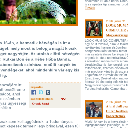
december 16-án a berlini Uber
is színpadra lép a magyar prod
Tovább
2026. július 31.
LOOK MUM 
COMPUTER el
Magyarország
LOOK MUM NO COMPUTER oly
s 16-án, a harmadik hétvégén is itt a
egy őrült feltaláló, csak a talá
rakétaként, hanem elsősorban
iget, mely most is belopja magát kicsik
hangszerekként öltenek testet. 
get nagyrétjén. Az utolsó előtti hétvégén
már szintetizátoros kerékpárt 
orgonát is, de a technikai bravú
r, Rutkai Bori és a Hébe Hóba Banda,
zseniálisan manőverezik a ha
rabonciások színháza, repülő kutyák és
birodalmában is, koncertjei ren
teltházasok, számos előadóval
 vendégeket, ahol mindenkire vár egy kis
már producerként és társszerz
-ig.
Legutóbb az Eurovízión feltűnt 
Eins, Zwei, Drei-jal futott nagyo
február 19-én pedig először hal
ncséjére itt
Magyarországon is bravúros fe
megosztás
Turbina Kulturális Központban.
athon&Xtreme
ságot, ahol
mas számban
kapcsolódó linkek
2026. július 29.
tyás ügyességi
Gyerek Sziget
A brit drill pa
ítik a
Dürer Kertben
koncerteznek
oknak sem kell aggódniuk, a Tudományos
A brit hiphop- és grime-színtér
legizgalmasabb jelensége, a P
mot képesek termelni egy bringával, ezen túl