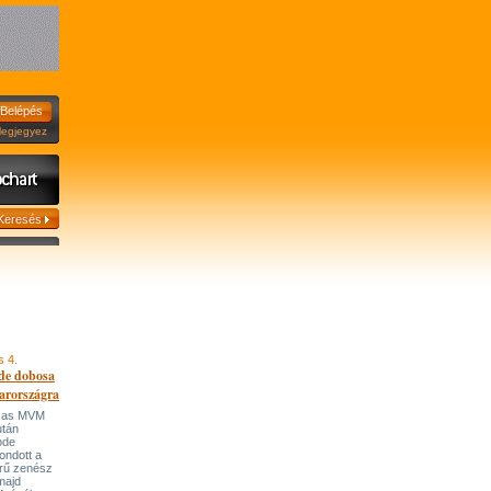
jegyez
s 4.
de dobosa
arországra
házas MVM
után
ode
ondott a
írű zenész
majd