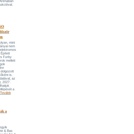
 Arénában
ukcióval.
NO
őször
on
an, mint
lmányai nem
 elektromos
Épített
és Furby
rok mellett
ngok
dre
 dolgozott
őként is.
dalával, az
t, 2027.
lhatjuk
llépését a
Tovább
pák a
 egyik
ete & Bas