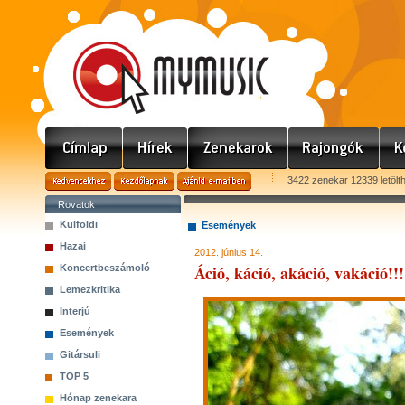
3422 zenekar 12339 letölt
Rovatok
Külföldi
Események
Hazai
2012. június 14.
Áció, káció, akáció, vakáció!!
Koncertbeszámoló
Lemezkritika
Interjú
Események
Gitársuli
TOP 5
Hónap zenekara