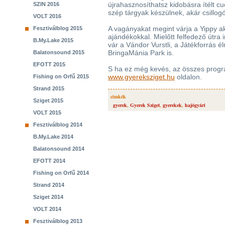
újrahasznosíthatsz kidobásra ítélt c
SZIN 2016
szép tárgyak készülnek, akár csillo
VOLT 2016
A vagányakat megint várja a Yippy ak
Fesztiválblog 2015
ajándékokkal. Mielőtt felfedező útra
B.My.Lake 2015
vár a Vándor Vurstli, a Játékforrás
BringaMánia Park is.
Balatonsound 2015
EFOTT 2015
S ha ez még kevés, az összes progr
www.gyereksziget.hu
oldalon.
Fishing on Orfű 2015
Strand 2015
cimkék
Sziget 2015
gyerek
,
Gyerek Sziget
,
gyerekek
,
hajógyári
VOLT 2015
Fesztiválblog 2014
B.My.Lake 2014
Balatonsound 2014
EFOTT 2014
Fishing on Orfű 2014
Strand 2014
Sziget 2014
VOLT 2014
Fesztiválblog 2013