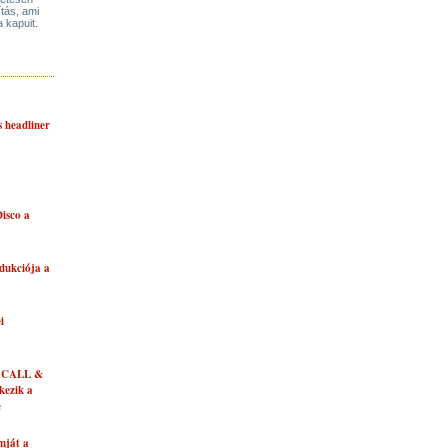
ítás, ami
a kapuit.
s headliner
isco a
dukciója a
i
 CALL &
ezik a
e
mját a