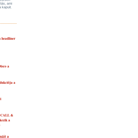
ítás, ami
a kapuit.
s headliner
isco a
dukciója a
i
 CALL &
ezik a
e
mját a