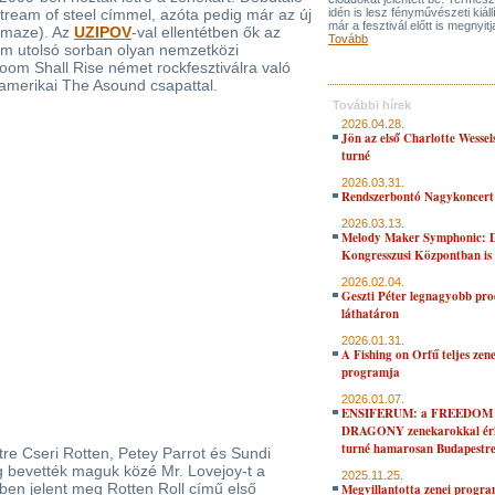
ream of steel címmel, azóta pedig már az új
idén is lesz fényművészeti kiáll
már a fesztivál előtt is megnyitj
 maze). Az
UZIPOV
-val ellentétben ők az
Tovább
em utolsó sorban olyan nemzetközi
oom Shall Rise német rockfesztiválra való
amerikai The Asound csapattal.
További hírek
2026.04.28.
Jön az első Charlotte Wessel
turné
2026.03.31.
Rendszerbontó Nagykoncert
2026.03.13.
Melody Maker Symphonic: D
Kongresszusi Központban is
2026.02.04.
Geszti Péter legnagyobb pro
láthatáron
2026.01.31.
A Fishing on Orfű teljes zene
programja
2026.01.07.
ENSIFERUM: a FREEDOM
DRAGONY zenekarokkal érk
turné hamarosan Budapestr
tre Cseri Rotten, Petey Parrot és Sundi
g bevették maguk közé Mr. Lovejoy-t a
2025.11.25.
en jelent meg Rotten Roll című első
Megvillantotta zenei progra