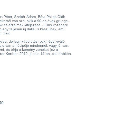
cs Péter, Szekér Ádám, Bóta Pál és Oláh
ekarról van szó, akik a 90-es évek grunge-
tok és érzelmek kifejezése. Július közepére
 egy teljesen új dallal is készülnek, ami
n majd.
veg, de leginkább ütős rock négy kiváló
le van a hócipője mindennel, vagy jól van,
ni, és bírja a kemény zenéket (ez a
er Kertben 2012. június 14-én, csütörtökön.
00