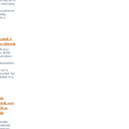
 lép fel. A
t internetes
lusukkal és
edig
ek a
keznek a
sz slágerek
dé lesz
az MVM
l életre
 keretében
 azt a
tizedek óta
ultak el a
mű:
lépők sora
026-os
ált
iválja
melkedő
zetesen