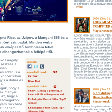
december 16-án a berlini Uber
is színpadra lép a magyar prod
Tovább
2026. július 31.
LOOK MUM 
COMPUTER el
Magyarország
LOOK MUM NO COMPUTER oly
ma Rise, az Uzipov, a Mangani 888 és a
egy őrült feltaláló, csak a talá
rakétaként, hanem elsősorban
r Kert színpadát. Minden vérbeli
hangszerekként öltenek testet. 
sak elképesztő tombolásra lehet
már szintetizátoros kerékpárt 
orgonát is, de a technikai bravú
s elhangozhatnak a fellépőktől.
zseniálisan manőverezik a ha
birodalmában is, koncertjei ren
lkó Gergely,
teltházasok, számos előadóval
megosztás
már producerként és társszerz
 részese a
Legutóbb az Eurovízión feltűnt 
tosan
Eins, Zwei, Drei-jal futott nagyo
és addig is a
február 19-én pedig először hal
kapcsolódó linkek
Magyarországon is bravúros fe
 koncertjükön
UZIPOV
Turbina Kulturális Központban.
gyis a dobra és
Dürer Kert
 a
kapcsolódó cikkek
égük, hogy a
2026. július 29.
Uzipov: A lényeg a primóság, a
sak magyar
A brit drill pa
kamu nélküli, sallangmentes rock
 az, hogy a
Dürer Kertben
Ezt hallgatja! Hosszú Gábor Top5!
 szövegekből
koncerteznek
(Uzipov)
nyers rockzene
A brit hiphop- és grime-színtér
Ezt hallgatja! Szekér Ádám Top5!
kat, hanem
legizgalmasabb jelensége, a P
(Mangani 888)