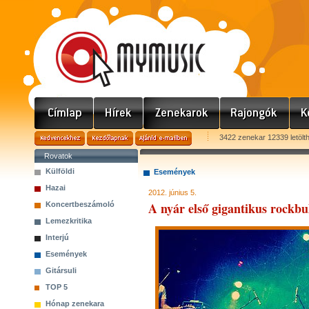
3422 zenekar 12339 letölt
Rovatok
Külföldi
Események
Hazai
2012. június 5.
A nyár első gigantikus rockbu
Koncertbeszámoló
Lemezkritika
Interjú
Események
Gitársuli
TOP 5
Hónap zenekara