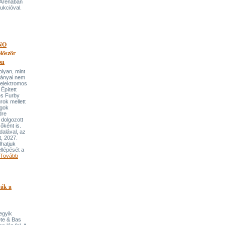
 Arénában
ukcióval.
NO
őször
on
an, mint
lmányai nem
 elektromos
Épített
és Furby
rok mellett
ngok
dre
 dolgozott
őként is.
dalával, az
t, 2027.
lhatjuk
llépését a
Tovább
pák a
 egyik
ete & Bas