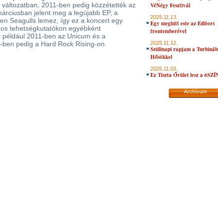
változatban, 2011-ben pedig közzétették az
VéNégy Fesztivál
 márciusban jelent meg a legújabb EP, a
2025.11.13.
en Seagulls lemez, így ez a koncert egy
Egy meghitt este az Editors
ckos tehetségkutatókon egyébként
frontemberével
így például 2011-ben az Unicum és a
-ben pedig a Hard Rock Rising-on.
2025.11.12.
Szülinapi rapjam a Turbiná
Hősökkel
2025.11.03.
Ez Tiszta Őrület lesz a 6SZ
Archívum