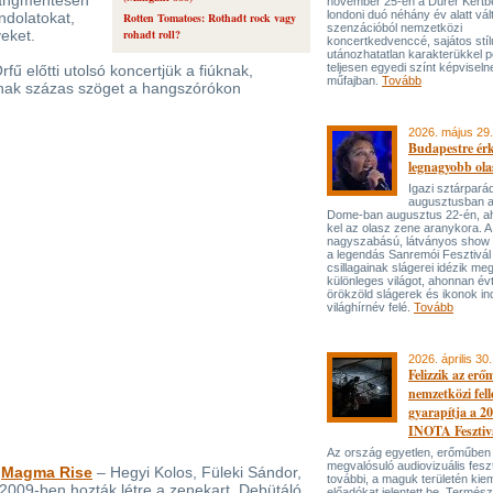
langmentesen
november 25-én a Dürer Kertben
londoni duó néhány év alatt vál
ndolatokat,
Rotten Tomatoes: Rothadt rock vagy
szenzációból nemzetközi
eket.
rohadt roll?
koncertkedvenccé, sajátos stí
utánozhatatlan karakterükkel p
teljesen egyedi színt képviseln
ű előtti utolsó koncertjük a fiúknak,
műfajban.
Tovább
nak százas szöget a hangszórókon
2026. május 29.
Budapestre ér
legnagyobb ola
Igazi sztárpará
augusztusban 
Dome-ban augusztus 22-én, aho
kel az olasz zene aranykora. A
nagyszabású, látványos show
a legendás Sanremói Fesztivál
csillagainak slágerei idézik meg
különleges világot, ahonnan év
örökzöld slágerek és ikonok ind
világhírnév felé.
Tovább
2026. április 30.
Felizzik az erő
nemzetközi fel
gyarapítja a 2
INOTA Fesztiv
Az ország egyetlen, erőműben
megvalósuló audiovizuális feszt
a
Magma Rise
– Hegyi Kolos, Füleki Sándor,
további, a maguk területén kie
2009-ben hozták létre a zenekart. Debütáló
előadókat jelentett be. Termés