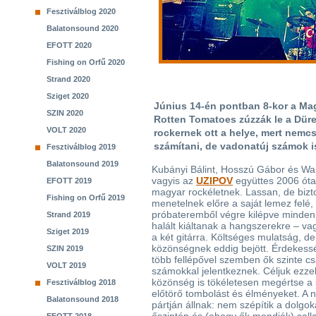
Fesztiválblog 2020
Balatonsound 2020
EFOTT 2020
Fishing on Orfű 2020
Strand 2020
Sziget 2020
Június 14-én pontban 8-kor a Mag
SZIN 2020
Rotten Tomatoes zúzzák le a Düre
VOLT 2020
rockernek ott a helye, mert nemc
számítani, de vadonatúj számok i
Fesztiválblog 2019
Balatonsound 2019
Kubányi Bálint, Hosszú Gábor és Wa
vagyis az
UZIPOV
együttes 2006 óta
EFOTT 2019
magyar rockéletnek. Lassan, de biz
Fishing on Orfű 2019
menetelnek előre a saját lemez felé, 
próbateremből végre kilépve minden
Strand 2019
halált kiáltanak a hangszerekre – va
Sziget 2019
a két gitárra. Költséges mulatság, de
közönségnek eddig bejött. Érdekess
SZIN 2019
több fellépővel szemben ők szinte c
VOLT 2019
számokkal jelentkeznek. Céljuk ezzel
közönség is tökéletesen megértse a
Fesztiválblog 2018
előtörő tombolást és élményeket. A 
Balatonsound 2018
pártján állnak: nem szépítik a dolgo