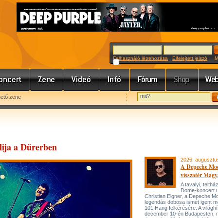
Felhasználó létrehozása
Elfelejtett jelszó
Meg
hető zene
lija a Dürerben
2026. augusztu
A Depeche Mo
visszatér Magy
A tavalyi, telt
Dome-koncert 
Christian Eigner, a Depeche M
legendás dobosa ismét igent m
101 Hang felkérésére. A világh
december 10-én Budapesten, 