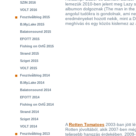
SZIN 2016
lemezük 2010-ben jelent meg Lazy st
albumon dolgoznak (The man in the
VOLT 2016
angolul tudókra is gondolnak, ami n
Fesztiválblog 2015
eredményeket hozott nekik, mint a D
meghívás és egy közös kislemez az 
B.My.Lake 2015
Balatonsound 2015
EFOTT 2015
Fishing on Orfű 2015
Strand 2015
Sziget 2015
VOLT 2015
Fesztiválblog 2014
B.My.Lake 2014
Balatonsound 2014
EFOTT 2014
Fishing on Orfű 2014
Strand 2014
Sziget 2014
A
Rotten Tomatoes
2003-ban jött lé
VOLT 2014
Rotten jóvoltából, akik 2007-ben mé
Fesztiválblog 2013
teljesebb hangzás érdekében. 2009-b