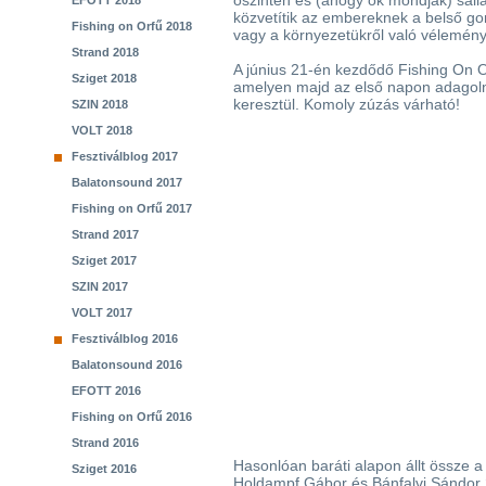
őszintén és (ahogy ők mondják) sal
EFOTT 2018
közvetítik az embereknek a belső go
Fishing on Orfű 2018
vagy a környezetükről való vélemény
Strand 2018
A június 21-én kezdődő Fishing On Orf
Sziget 2018
amelyen majd az első napon adagol
keresztül. Komoly zúzás várható!
SZIN 2018
VOLT 2018
Fesztiválblog 2017
Balatonsound 2017
Fishing on Orfű 2017
Strand 2017
Sziget 2017
SZIN 2017
VOLT 2017
Fesztiválblog 2016
Balatonsound 2016
EFOTT 2016
Fishing on Orfű 2016
Strand 2016
Hasonlóan baráti alapon állt össze 
Sziget 2016
Holdampf Gábor és Bánfalvi Sándor 