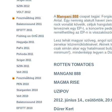
Sziget 2012
SZIN 2012
VOLT 2012
A
Mangani 888
csapat tagjai: Forgá
Fesztiválblog 2011
Antal. Egy nemrég alakult haveri zen
rock vonalát követik, céljuk hangula
Balatonsound 2011
terveznek egy EP-t, a koncertre pedig
EFOTT 2011
remélhetőleg az EP-n is visszaköszö
Fishing on Orfű 2011
Lesz tehát magyar szöveg, angol szö
Hegyalja 2011
zenekar közreműködésével. Akinek te
csak simán akar egy hatalmasat buliz
PaFe 2011
minimum!), mindenképp legyen a Dür
Pohoda 2011
Sziget 2011
ROTTEN TOMATOES
SZIN 2011
Volt 2011
MANGANI 888
Fesztiválblog 2010
MAGMA RISE
PEN 2010
Stargarden 2010
UZIPOV
Volt 2010
2012. június 14., csütörtök, 20:
Balatonsound 2010
EFOTT 2010
Dürer Kert