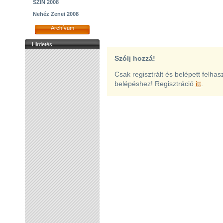
SZIN 2008
Nehéz Zenei 2008
Archívum
Hirdetés
Szólj hozzá!
Csak regisztrált és belépett felha
belépéshez! Regisztráció
itt
.