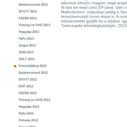
albumuk először magyar, majd angol 
Balatonsound 2013
At last we tried című EP-jüket. Idén
EFOTT 2013
Malfunkction!, májusban pedig a Sev
lemezbemutató turné része is. A ro
FEZEN 2013
előszeretettel gyűjtik be a díjakat, 
Fishing on Orfű 2013
Tankcsapda tehetségkutatóján, 2012
Hegyalja 2013
PaFe 2013
Sziget 2013
SZIN 2013
VOLT 2013
Fesztiválblog 2012
Balatonsound 2012
EFOTT 2012
EXIT 2012
FEZEN 2012
Fishing on Orfű 2012
Hegyalja 2012
PaFe 2012
Pohoda 2012