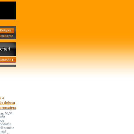
jegyez
s 4.
de dobosa
arországra
házas MVM
után
ode
ondott a
írű zenész
majd