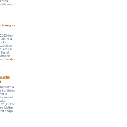
szoros
-dalszerző
nik meg az
 2022-ben
: akkor a
rock-
szú ideig
n. A 2026.
Signal’
korszak
ben.
Tovább
e zenei
t
indította a
t a korábban
nt is
ingne két,
llal
 az „Out of
s kisfilm
ott szájjal