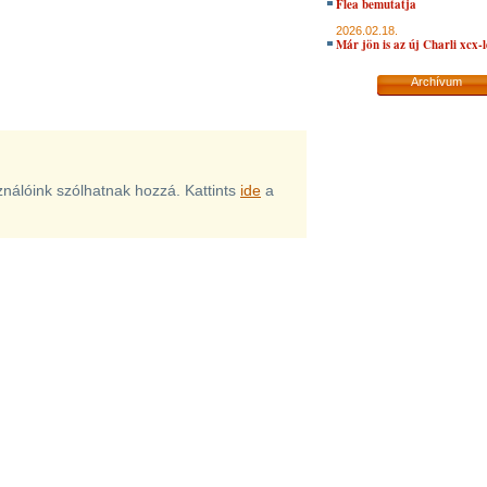
Flea bemutatja
2026.02.18.
Már jön is az új Charli xcx-
Archívum
sználóink szólhatnak hozzá. Kattints
ide
a