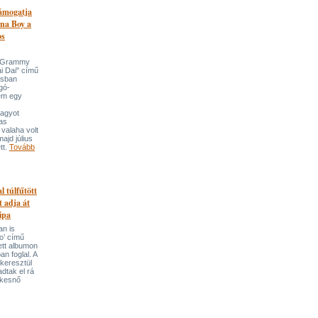
támogatja
na Boy a
os
n-Grammy
i Dai" című
usban
gó-
em egy
nagyot
tas
valaha volt
majd július
tt.
Tovább
l túlfűtött
t adja át
ipa
an is
o’ című
tett albumon
an foglal. A
keresztül
adtak el rá
ekesnő