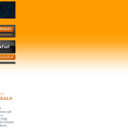
jegyez
s 2.
li xcx új
n
onná vált
a a
, hogy
tó irányba
’Music,