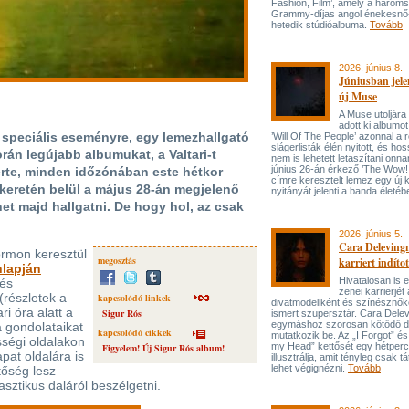
Fashion, Film’, amely a három
Grammy-díjas angol énekesnő
hetedik stúdióalbuma.
Tovább
2026. június 8.
Júniusban jele
új Muse
A Muse utoljára
adott ki albumot
 speciális eseményre, egy lemezhallgató
’Will Of The People’ azonnal a 
slágerlisták élén nyitott, és hos
orán legújabb albumukat, a Valtari-t
nem is lehetett letaszítani onna
június 26-án érkező ’The Wow! 
erte, minden időzónában este hétkor
címre keresztelt lemez egy új 
 keretén belül a május 28-án megjelenő
nyitányát jelenti a banda életé
et majd hallgatni. De hogy hol, az csak
2026. június 5.
Cara Delevingn
formon keresztül
megosztás
karriert indítot
lapján
Hivatalosan is el
 és
zenei karrierjé
(részletek a
kapcsolódó linkek
divatmodellként és színésznőké
ri óra alatt a
Sigur Rós
ismert szupersztár. Cara Delev
egymáshoz szorosan kötődő da
 gondolataikat
kapcsolódó cikkek
mutatkozik be. Az „I Forgot” és
sségi oldalakon
my Head” kettősét egy hétperce
Figyelem! Új Sigur Rós album!
pat oldalára is
illusztrálja, amit tényleg csak tát
lehet végignézni.
Tovább
etőség lesz
sztikus daláról beszélgetni.