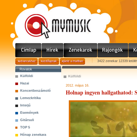
3422 zenekar 12339 letölt
Rovatok
Külföldi
Külföldi
Hazai
2012. május 16.
Holnap ingyen hallgathatod: S
Koncertbeszámoló
Lemezkritika
Interjú
Események
Gitársuli
TOP 5
Hónap zenekara