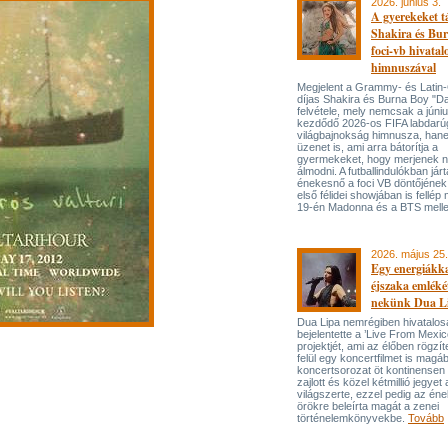
2026. június 3.
A gyerekeket 
Shakira és Bur
foci-vb hivatal
himnuszával
Megjelent a Grammy- és Lati
díjas Shakira és Burna Boy "Da
felvétele, mely nemcsak a júni
kezdődő 2026-os FIFA labdarú
világbajnokság himnusza, han
üzenet is, ami arra bátorítja a
gyermekeket, hogy merjenek 
álmodni. A futballindulókban jár
énekesnő a foci VB döntőjének 
első félidei showjában is fellép 
19-én Madonna és a BTS melle
2026. május 25.
Egy energiákka
éjszaka emléké
nekünk Dua L
Dua Lipa nemrégiben hivatalos
bejelentette a ’Live From Mexic
projektjét, ami az élőben rögzí
felül egy koncertfilmet is magáb
koncertsorozat öt kontinensen 
zajlott és közel kétmillió jegyet 
világszerte, ezzel pedig az én
örökre beleírta magát a zenei
történelemkönyvekbe.
Tovább