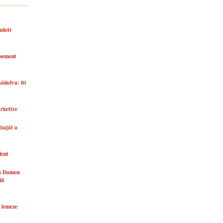
zdett
asement
kódolva: itt
rkettre
taját a
lent
és Damon
ld
 lemeze