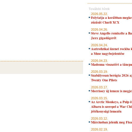
További hírek
2026.05.22.
Folytatja a korábban megke
zúzását Charli XCX
2026.04.26.
Steve Angello remixelte a B
Jaxx gigaslágerét
2026.04.24.
Asztrofizikai üzenet rockba 
a Muse nagybejelentése
2026.04.23.
Madonna visszatért a táncpa
2026.03.19.
Szabályosan berúgta 2026 aj
Twenty One Pilots
2026.03.17.
Morrissey új lemeze is megje
2026.03.15.
Az Arctic Monkeys, a Pulp 
Albarn is szerepel a War Chi
jótékonysági lemezén
2026.03.12.
Márciusban jelenik meg Flea
2026.02.19.