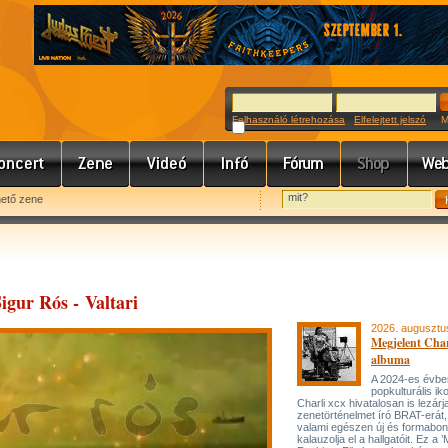
Felhasználó létrehozása
Elfelejtett jelszó
Meg
hető zene
igur Rós - Valtari
2026. augusztu
Megjelent Char
albuma
A 2024-es évbe
popkulturális ik
Charli xcx hivatalosan is lezárj
zenetörténelmet író BRAT-erát
valami egészen új és formabon
kalauzolja el a hallgatóit. Ez a 