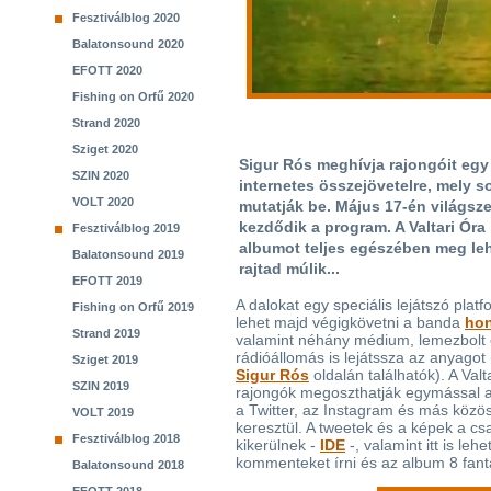
Fesztiválblog 2020
Balatonsound 2020
EFOTT 2020
Fishing on Orfű 2020
Strand 2020
Sziget 2020
Sigur Rós meghívja rajongóit egy
SZIN 2020
internetes összejövetelre, mely s
VOLT 2020
mutatják be. Május 17-én világsz
kezdődik a program. A Valtari Óra
Fesztiválblog 2019
albumot teljes egészében meg leh
Balatonsound 2019
rajtad múlik...
EFOTT 2019
A dalokat egy speciális lejátszó plat
Fishing on Orfű 2019
lehet majd végigkövetni a banda
hon
Strand 2019
valamint néhány médium, lemezbolt
rádióállomás is lejátssza az anyagot 
Sziget 2019
Sigur Rós
oldalán találhatók). A Valta
SZIN 2019
rajongók megoszthatják egymással a
a Twitter, az Instagram és más közö
VOLT 2019
keresztül. A tweetek és a képek a csa
Fesztiválblog 2018
kikerülnek -
IDE
-, valamint itt is leh
kommenteket írni és az album 8 fanta
Balatonsound 2018