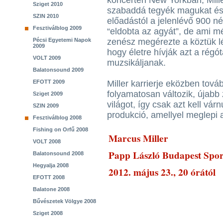
koncerten New Yorkban, Mille
Sziget 2010
szabaddá tegyék magukat és f
SZIN 2010
előadástól a jelenlévő 900 n
Fesztiválblog 2009
“eldobta az agyát”, de ami m
Pécsi Egyetemi Napok
zenész megérezte a köztük lév
2009
hogy életre hívják azt a régó
VOLT 2009
muzsikáljanak.
Balatonsound 2009
EFOTT 2009
Miller karrierje eközben tov
folyamatosan változik, újabb 
Sziget 2009
világot, így csak azt kell vár
SZIN 2009
produkció, amellyel meglepi a
Fesztiválblog 2008
Fishing on Orfű 2008
Marcus Miller
VOLT 2008
Papp László Budapest Spo
Balatonsound 2008
Hegyalja 2008
2012. május 23., 20 órától
EFOTT 2008
Balatone 2008
Bűvészetek Völgye 2008
Sziget 2008