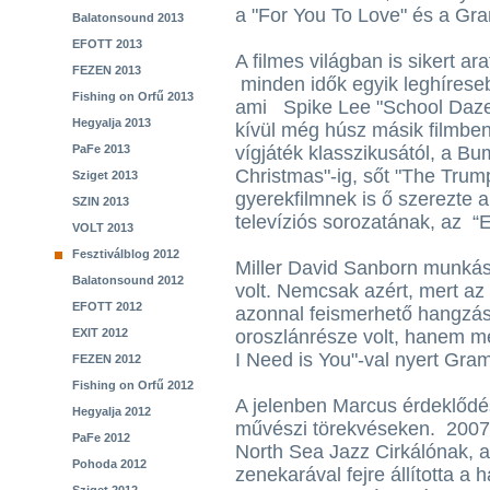
a "For You To Love" és a Gra
Balatonsound 2013
EFOTT 2013
A filmes világban is sikert ar
FEZEN 2013
minden idők egyik leghíreseb
Fishing on Orfű 2013
ami Spike Lee "School Daze"
Hegyalja 2013
kívül még húsz másik filmben
PaFe 2013
vígjáték klasszikusától, a B
Christmas"-ig, sőt "The Tru
Sziget 2013
gyerekfilmnek is ő szerezte 
SZIN 2013
televíziós sorozatának, az 
VOLT 2013
Fesztiválblog 2012
Miller David Sanborn munkás
Balatonsound 2012
volt. Nemcsak azért, mert az 
EFOTT 2012
azonnal feismerhető hangzás
EXIT 2012
oroszlánrésze volt, hanem m
I Need is You"-val nyert Gra
FEZEN 2012
Fishing on Orfű 2012
A jelenben Marcus érdeklődé
Hegyalja 2012
művészi törekvéseken. 2007-
PaFe 2012
North Sea Jazz Cirkálónak, a
Pohoda 2012
zenekarával fejre állította a