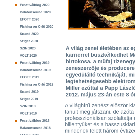
Fesztiválblog 2020
Balatonsound 2020
EFOTT 2020
Fishing on Orfű 2020
Strand 2020
Sziget 2020
A világ zenei életében az 
SZIN 2020
karrierrel büszkélkedhet M
VOLT 2020
birtokosa, a műfaj tizene
Fesztiválblog 2019
zeneszerzője és producer
Balatonsound 2019
egyedülálló technikáját, mi
EFOTT 2019
legtehetségesebb elektro
Fishing on Orfű 2019
Miller ezúttal a Papp Lász
Strand 2019
2012. május 23-án este 8 ór
Sziget 2019
A világhírű zenész először kl
SZIN 2019
tanult meg játszani, de azóta
VOLT 2019
professzionálisan szólaltatja
Fesztiválblog 2018
billentyűket és a basszusklar
Balatonsound 2018
mindenek felett három évtize