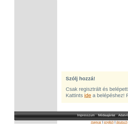
Szólj hozzá!
Csak regisztrált és belépet
Kattints
ide
a belépéshez! 
Impresszum
Médiaajánlat
Adatvé
magyar
|
english
|
deutsch