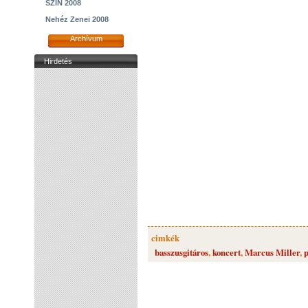
SZIN 2008
Nehéz Zenei 2008
Archívum
Hirdetés
cimkék
basszusgitáros
,
koncert
,
Marcus Miller
,
p