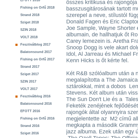
EFOTT 2018
összes kritikusa és rajongója
Fishing on Orfű 2018
basszusgitárosának tartott 
szerepel a neve, stílustól füg
Strand 2018
Donald Fagen és Eric Clapto
Sziget 2018
Joe Sample, Wayne Shorter é
SZIN 2018
albumain, de hallhatjuk őt R
VOLT 2018
Carey lemezein is. Aretha Fr
Fesztiválblog 2017
Snoop Dogg is vele akart dolg
Balatonsound 2017
Idol, Al Jarreau és Michael F
Fishing on Orfű 2017
Kenn Hicks is őt kérte fel.
Strand 2017
Két R&B szólóalbum után a n
Sziget 2017
megalapította a The Jamaica
SZIN 2017
sztárokkal, mint a dobos Le
VOLT 2017
Stevens. Két album után vissz
Fesztiválblog 2016
The Sun Don't Lie és a Tale
Balatonsound 2016
Feketék zenéjének fejlődését
EFOTT 2016
rajongók által olyannyira sze
megjelentette az M2 című al
Fishing on Orfű 2016
megkapta a második Grammy D
Strand 2016
jazz albuma. Ezek után egy ú
Sziget 2016