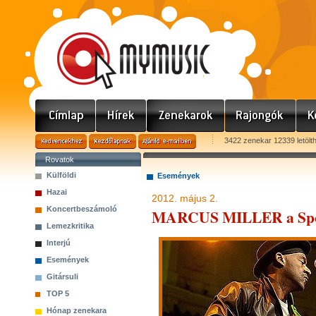
3422 zenekar 12339 letölt
Rovatok
Külföldi
Események
Hazai
2012. május 2.
Koncertbeszámoló
MARCUS MILLER a Spo
Lemezkritika
Interjú
Események
Gitársuli
TOP 5
Hónap zenekara