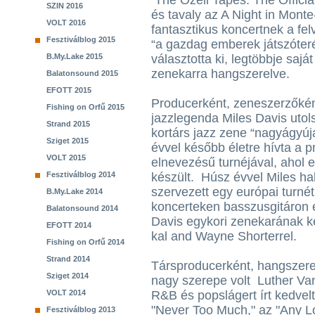
The Ozell Tapes: The Official
SZIN 2016
és tavaly az A Night in Monte
VOLT 2016
fantasztikus koncertnek a fel
Fesztiválblog 2015
“a gazdag emberek játszóteré
B.My.Lake 2015
választotta ki, legtöbbje saj
zenekarra hangszerelve.
Balatonsound 2015
EFOTT 2015
Producerként, zeneszerzőként
Fishing on Orfű 2015
jazzlegenda Miles Davis utols
Strand 2015
kortárs jazz zene “nagyágyúját
Sziget 2015
évvel később életre hívta a p
VOLT 2015
elnevezésű turnéjával, ahol
Fesztiválblog 2014
készült. Húsz évvel Miles hal
szervezett egy európai turnét
B.My.Lake 2014
koncerteken basszusgitáron é
Balatonsound 2014
Davis egykori zenekarának k
EFOTT 2014
kal and Wayne Shorterrel.
Fishing on Orfű 2014
Strand 2014
Társproducerként, hangszere
Sziget 2014
nagy szerepe volt Luther Van
VOLT 2014
R&B és popslágert írt kedvel
"Never Too Much," az "Any L
Fesztiválblog 2013