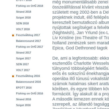
EFOTT 2018
még monumentálisabb zenei
Fishing on Orfű 2018
összeállítással kívánt visszat
született meg 2002-ben a Del
Strand 2018
projektnek indult, élő fellépé
Sziget 2018
keresztelt bemutatkozó albu
SZIN 2018
nyújtottak segítséget a felvé
VOLT 2018
(Nightwish), Jan Yrlund (ex-
Fesztiválblog 2017
Liv Kristine (ex-Theatre of T
Balatonsound 2017
holland zenészek sem maradta
Fishing on Orfű 2017
Epica, God Dethroned tagok i
Strand 2017
De, ami a legfontosabb: ekko
Sziget 2017
esztendős Charlotte Wessels
SZIN 2017
túlnyomó többségéért felelő
VOLT 2017
erős és sokszínű énekhangja n
Fesztiválblog 2016
operába illő túnusú vokalis
Balatonsound 2016
számok hatalmas sikert aratt
EFOTT 2016
körében, és egyre többen köv
formációt. Így alakult át a pr
Fishing on Orfű 2016
A második lemezen ennek k
Strand 2016
szerepelt, az állandó tagságga
Sziget 2016