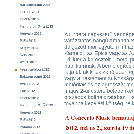
Balatonsound 2013
EFOTT 2013
FEZEN 2013
Fishing on Orfű 2013
A turnéra nagyszerű vendége
Hegyalja 2013
varázslatos hangú Amanda So
PaFe 2013
dolgozott már együtt, mint az
Sziget 2013
Kamelot, az Epica vagy az Ava
SZIN 2013
Trilliumra keresztelt - metal 
VOLT 2013
publikumnak. A bemelegítés 
Fesztiválblog 2012
látja el, akiknek zenéjében 
Balatonsound 2012
vagy a Testament súlyossága
melódiák és az agresszív me
EFOTT 2012
május 2-ai estére belépőnket
EXIT 2012
országos bolthálózatában - k
FEZEN 2012
továbbá kezelési költség nél
Fishing on Orfű 2012
Hegyalja 2012
A Concerto Music bemutatj
PaFe 2012
2012. május 2., szerda 19 ó
Pohoda 2012