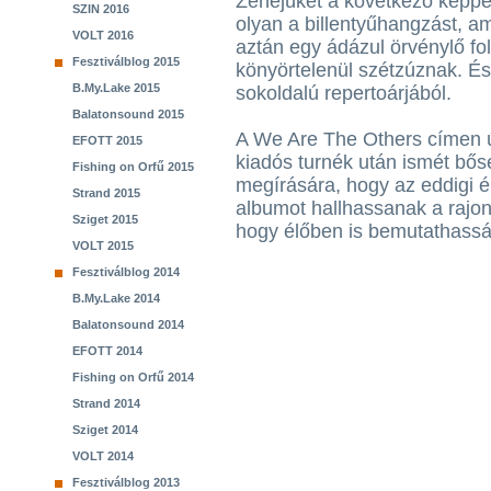
Zenéjüket a következő képpel 
SZIN 2016
olyan a billentyűhangzást, a
VOLT 2016
aztán egy ádázul örvénylő fol
Fesztiválblog 2015
könyörtelenül szétzúznak. És
B.My.Lake 2015
sokoldalú repertoárjából.
Balatonsound 2015
A We Are The Others címen ú
EFOTT 2015
kiadós turnék után ismét bős
Fishing on Orfű 2015
megírására, hogy az eddigi é
Strand 2015
albumot hallhassanak a rajon
Sziget 2015
hogy élőben is bemutathassá
VOLT 2015
Fesztiválblog 2014
B.My.Lake 2014
Balatonsound 2014
EFOTT 2014
Fishing on Orfű 2014
Strand 2014
Sziget 2014
VOLT 2014
Fesztiválblog 2013