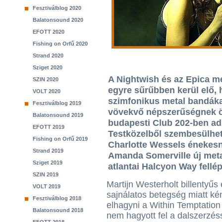
Fesztiválblog 2020
Balatonsound 2020
EFOTT 2020
Fishing on Orfű 2020
Strand 2020
Sziget 2020
A Nightwish és az Epica mel
SZIN 2020
egyre sűrűbben kerül elő,
VOLT 2020
szimfonikus metal bandáka
Fesztiválblog 2019
vövekvő népszerűségnek ö
Balatonsound 2019
budapesti Club 202-ben ad
EFOTT 2019
Testközelből szembesülhet
Fishing on Orfű 2019
Charlotte Wessels énekesn
Strand 2019
Amanda Somerville új metal 
Sziget 2019
atlantai Halcyon Way fellép
SZIN 2019
Martijn Westerholt billentyűs
VOLT 2019
sajnálatos betegség miatt ké
Fesztiválblog 2018
elhagyni a Within Temptation 
Balatonsound 2018
nem hagyott fel a dalszerzés