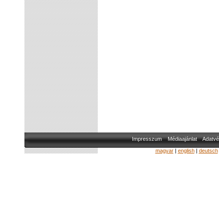
Impresszum
Médiaajánlat
Adatvé
magyar
|
english
|
deutsch