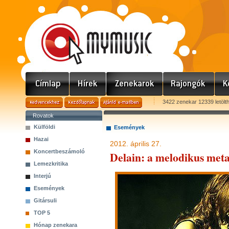
3422 zenekar 12339 letölt
Rovatok
Külföldi
Események
Hazai
2012. április 27.
Koncertbeszámoló
Delain: a melodikus meta
Lemezkritika
Interjú
Események
Gitársuli
TOP 5
Hónap zenekara