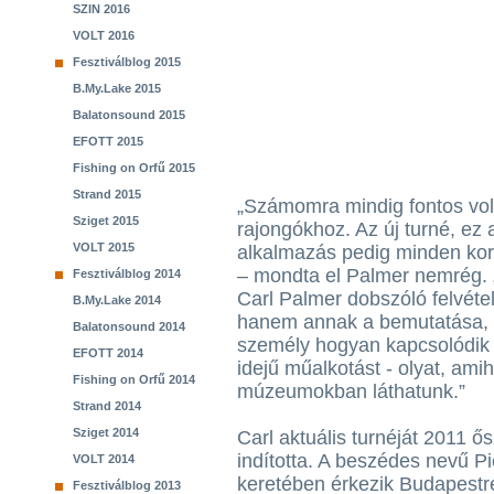
SZIN 2016
VOLT 2016
Fesztiválblog 2015
B.My.Lake 2015
Balatonsound 2015
EFOTT 2015
Fishing on Orfű 2015
Strand 2015
„Számomra mindig fontos volt
Sziget 2015
rajongókhoz. Az új turné, ez 
VOLT 2015
alkalmazás pedig minden korá
– mondta el Palmer nemrég. 
Fesztiválblog 2014
Carl Palmer dobszóló felvéte
B.My.Lake 2014
hanem annak a bemutatása, h
Balatonsound 2014
személy hogyan kapcsolódik 
EFOTT 2014
idejű műalkotást - olyat, am
Fishing on Orfű 2014
múzeumokban láthatunk.”
Strand 2014
Sziget 2014
Carl aktuális turnéját 2011 
indította. A beszédes nevű Pi
VOLT 2014
keretében érkezik Budapestr
Fesztiválblog 2013