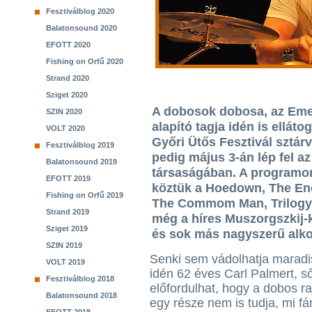
Fesztiválblog 2020
Balatonsound 2020
EFOTT 2020
Fishing on Orfű 2020
Strand 2020
Sziget 2020
A dobosok dobosa, az Eme
SZIN 2020
alapító tagja idén is ellát
VOLT 2020
Győri Ütős Fesztivál sztár
Fesztiválblog 2019
pedig május 3-án lép fel a
Balatonsound 2019
társaságában. A programo
EFOTT 2019
köztük a Hoedown, The En
Fishing on Orfű 2019
The Commom Man, Trilogy 
Strand 2019
még a híres Muszorgszkij-k
Sziget 2019
és sok más nagyszerű alko
SZIN 2019
Senki sem vádolhatja maradi
VOLT 2019
idén 62 éves Carl Palmert, ső
Fesztiválblog 2018
előfordulhat, hogy a dobos r
Balatonsound 2018
egy része nem is tudja, mi f