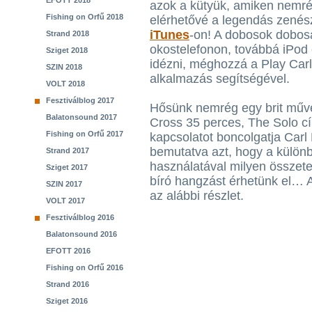
EFOTT 2018
azok a kütyük, amiken nemré
Fishing on Orfű 2018
elérhetővé a legendás zenész
iTunes
-on! A dobosok dobos
Strand 2018
okostelefonon, továbbá iPod
Sziget 2018
idézni, méghozzá a Play Car
SZIN 2018
alkalmazás segítségével.
VOLT 2018
Fesztiválblog 2017
Hősünk nemrég egy brit művé
Balatonsound 2017
Cross 35 perces, The Solo cí
Fishing on Orfű 2017
kapcsolatot boncolgatja Carl
bemutatva azt, hogy a külön
Strand 2017
használatával milyen összetet
Sziget 2017
bíró hangzást érhetünk el… 
SZIN 2017
az alábbi részlet.
VOLT 2017
Fesztiválblog 2016
Balatonsound 2016
EFOTT 2016
Fishing on Orfű 2016
Strand 2016
Sziget 2016