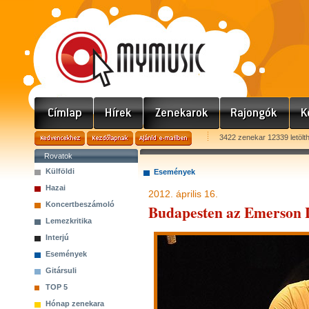
3422 zenekar 12339 letölt
Rovatok
Külföldi
Események
Hazai
2012. április 16.
Koncertbeszámoló
Budapesten az Emerson L
Lemezkritika
Interjú
Események
Gitársuli
TOP 5
Hónap zenekara