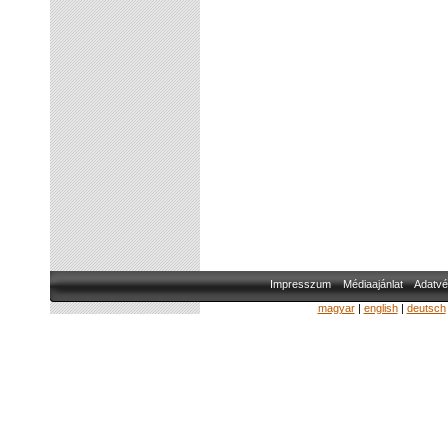
Impresszum
Médiaajánlat
Adatvé
magyar
|
english
|
deutsch