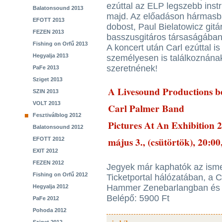
ezúttal az ELP legszebb instr
Balatonsound 2013
majd. Az előadáson hármasban
EFOTT 2013
dobost, Paul Bielatowicz gitá
FEZEN 2013
basszusgitáros társaságában
Fishing on Orfű 2013
A koncert után Carl ezúttal is
Hegyalja 2013
személyesen is találkoznána
szeretnének!
PaFe 2013
Sziget 2013
A Livesound Productions b
SZIN 2013
VOLT 2013
Carl Palmer Band
Fesztiválblog 2012
Pictures At An Exhibition 
Balatonsound 2012
május 3., (csütörtök), 20:0
EFOTT 2012
EXIT 2012
FEZEN 2012
Jegyek már kaphatók az isme
Fishing on Orfű 2012
Ticketportal hálózatában, a
Hammer Zenebarlangban és
Hegyalja 2012
Belépő: 5900 Ft
PaFe 2012
Pohoda 2012